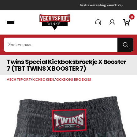
Ga
Gratis verzending vanaf € 75,-
naar
0
inhoud
VER
ZOE
Twins Special Kickboksbroekje X Booster
7 (TBT TWINS X BOOSTER 7)
VECHTSPORT
/
KICKBOKSEN
/
KICKBOKS BROEKJES