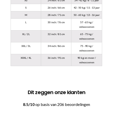
XS
24 inch / 61 cm
34 - 42 kg / 8 - 11 jaar
S
26 inch / 66 cm
42 - 50 kg / 11 - 13 jaar
M
28 inch / 71 cm
50 - 60 kg / 13 - 16 jaar
L
30 inch / 76 cm
57 - 65 kg /
volwassenen
XL / 2L
32 inch / 81 cm
65 - 75 kg /
volwassenen
XXL / 3L
34 inch / 86 cm
75 - 90 kg /
volwassenen
XXXL / 4L
36 inch / 91 cm
90 kg en meer /
volwassenen
Dit zeggen onze klanten
8.5/10
op basis van 206 beoordelingen