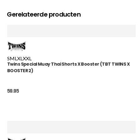
Gerelateerde producten
S
M
L
XL
XXL
Twins Special Muay Thai Shorts X Booster (TBT TWINS X
BOOSTER 2)
59.95