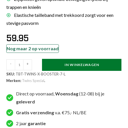
trappen en knieën
Elastische tailleband met trekkoord zorgt voor een
stevige pasvorm
59.95
Nog maar 2 op voorraad
Twins
-
+
IN WINKELWAGEN
Special
SKU:
TBT-TWINS-X-BOOSTER-7-L
Kickboksbroekje
Merken:
Twins Special
.
X
Booster
Direct op voorraad,
Woensdag
(12-08) bij je
7
geleverd
(TBT
Gratis verzending
v.a. €75,- NL/BE
TWINS
X
2 jaar
garantie
BOOSTER