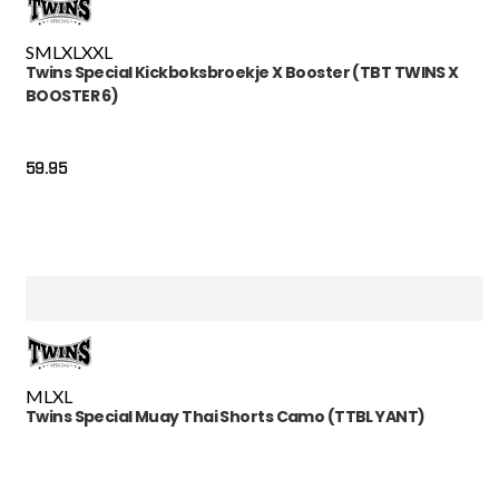
S
M
L
XL
XXL
Twins Special Kickboksbroekje X Booster (TBT TWINS X
BOOSTER 6)
59.95
M
L
XL
Twins Special Muay Thai Shorts Camo (TTBL YANT)