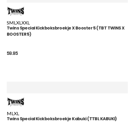
S
M
L
XL
XXL
Twins Special Kickboksbroekje X Booster 5 (TBT TWINS X
BOOSTER 5)
59.95
M
L
XL
Twins Special Kickboksbroekje Kabuki (TTBL KABUKI)