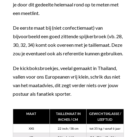
je door dit gedeelte helemaal rond op te meten met
een meetlint.
De eerste maat bij (niet confectiemaat) van
bijvoorbeeld een goed zittende spijkerbroek (vb. 28,
30, 32, 34) komt ook overeen met je taillemaat. Deze
zou je eventueel ook als referentie kunnen gebruiken.
De kickboksbroekjes, veelal gemaakt in Thailand,
vallen voor ons Europeanen vrij klein, schrik dus niet
van het maatadvies, dit zegt verder niets over jouw
postuur als fanatiek sporter.
MAAT
TAILLEMAAT IN
GEWICHTSKLASSE /
INCHES / CM
LEEFTIJD
XXS
22 inch / 58 cm
tot 35 kg / vanaf 6 jaar