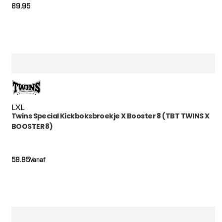
69.95
L
XL
Twins Special Kickboksbroekje X Booster 8 (TBT TWINS X
BOOSTER 8)
59.95
Vanaf