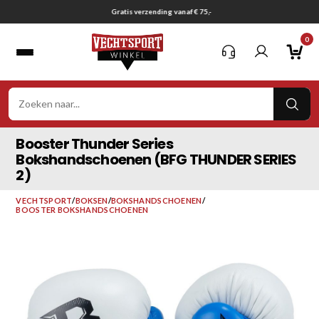
Ga
Gratis verzending vanaf € 75,-
naar
0
inhoud
VER
ZOE
Booster Thunder Series
Bokshandschoenen (BFG THUNDER SERIES
2)
VECHTSPORT
/
BOKSEN
/
BOKSHANDSCHOENEN
/
BOOSTER BOKSHANDSCHOENEN