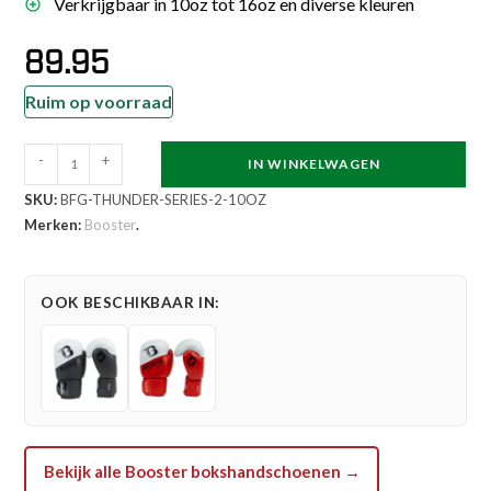
Verkrijgbaar in 10oz tot 16oz en diverse kleuren
89.95
Ruim op voorraad
Booster
-
+
IN WINKELWAGEN
Thunder
SKU:
BFG-THUNDER-SERIES-2-10OZ
Series
Merken:
Booster
.
Bokshandschoenen
(BFG
THUNDER
OOK BESCHIKBAAR IN:
SERIES
2)
aantal
Bekijk alle Booster bokshandschoenen →