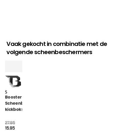
Vaak gekocht in combinatie met de
volgende scheenbeschermers
S
Booster
Scheenbeschermer
kickboksen roze
maat S
Oorspronkelijke
Huidige
27.95
prijs
prijs
15.95
was:
is: