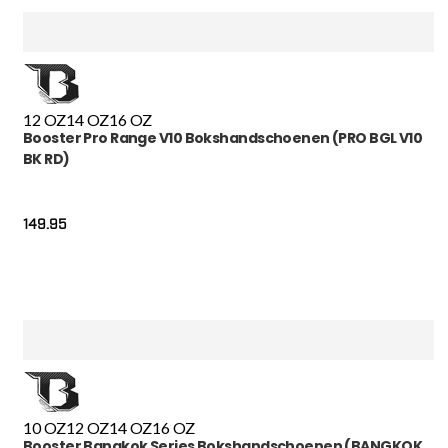
12 OZ
14 OZ
16 OZ
Booster Pro Range V10 Bokshandschoenen (PRO BGL V10
BK RD)
149.95
10 OZ
12 OZ
14 OZ
16 OZ
Booster Bangkok Series Bokshandschoenen (BANGKOK