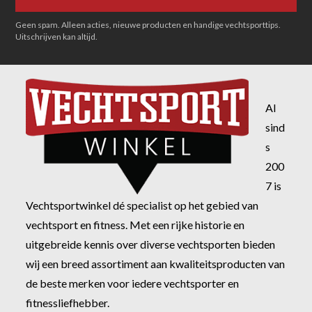
Geen spam. Alleen acties, nieuwe producten en handige vechtsporttips.
Uitschrijven kan altijd.
Al
sind
s
200
7 is
Vechtsportwinkel dé specialist op het gebied van
vechtsport en fitness. Met een rijke historie en
uitgebreide kennis over diverse vechtsporten bieden
wij een breed assortiment aan kwaliteitsproducten van
de beste merken voor iedere vechtsporter en
fitnessliefhebber.