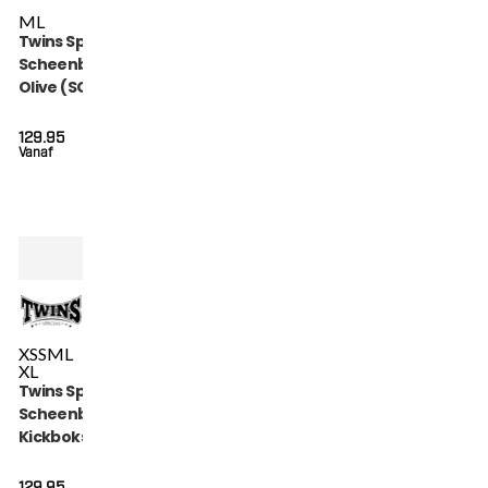
M
L
Twins Special
Scheenbeschermers
Olive (SGL 7 OLIVE)
129.95
Vanaf
XS
S
M
L
XL
Twins Special
Scheenbeschermers
Kickboksen (SGL 7
BLACK)
129.95