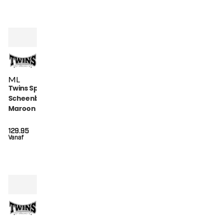
M
L
Twins Special
Scheenbeschermers
Maroon (SGL 7
MAROON)
129.95
Vanaf