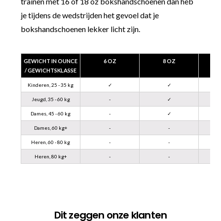
trainen met 16 of 18 oz bokshandschoenen dan heb
je tijdens de wedstrijden het gevoel dat je
bokshandschoenen lekker licht zijn.
GEWICHT IN OUNCE
6 OZ
8 OZ
/ GEWICHTSKLASSE
Kinderen, 25 - 35 kg
✓
✓
Jeugd, 35 - 60 kg
-
✓
Dames, 45 - 60 kg
-
✓
Dames, 60 kg+
-
-
Heren, 60 - 80 kg
-
-
Heren, 80 kg+
-
-
Dit zeggen onze klanten