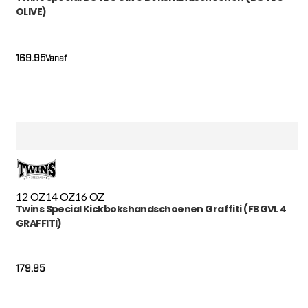
OLIVE)
169.95
Vanaf
12 OZ
14 OZ
16 OZ
Twins Special Kickbokshandschoenen Graffiti (FBGVL 4
GRAFFITI)
179.95