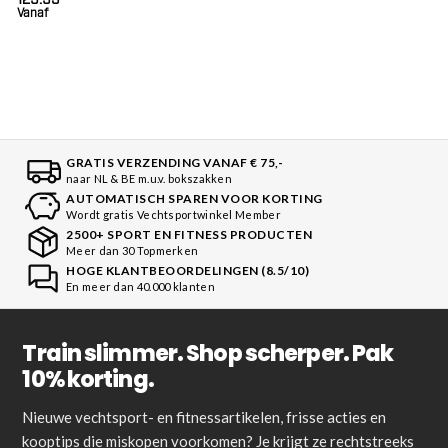
Vanaf
GRATIS VERZENDING VANAF € 75,-
naar NL & BE m.u.v. bokszakken
AUTOMATISCH SPAREN VOOR KORTING
Wordt gratis Vechtsportwinkel Member
2500+ SPORT EN FITNESS PRODUCTEN
Meer dan 30 Topmerken
HOGE KLANTBEOORDELINGEN (8.5/10)
En meer dan 40.000 klanten
Train slimmer. Shop scherper. Pak
10% korting.
Nieuwe vechtsport- en fitnessartikelen, frisse acties en
kooptips die miskopen voorkomen? Je krijgt ze rechtstreeks