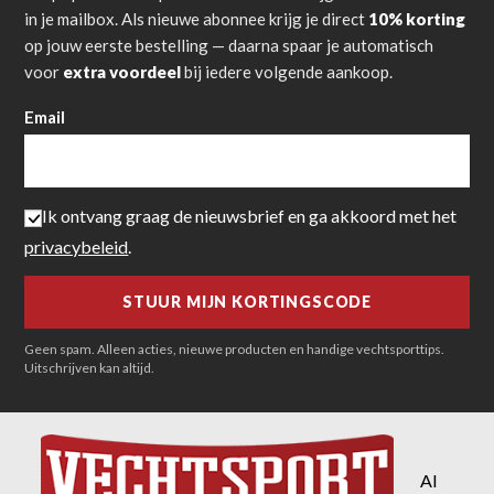
in je mailbox. Als nieuwe abonnee krijg je direct
10% korting
op jouw eerste bestelling — daarna spaar je automatisch
voor
extra voordeel
bij iedere volgende aankoop.
Email
Ik ontvang graag de nieuwsbrief en ga akkoord met het
privacybeleid
.
Geen spam. Alleen acties, nieuwe producten en handige vechtsporttips.
Uitschrijven kan altijd.
Al