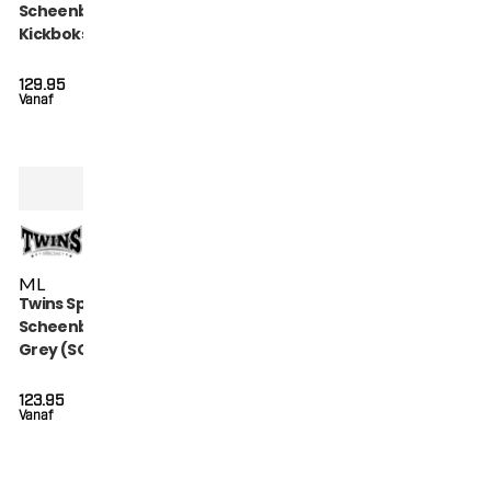
Scheenbeschermers
Kickboksen (SGL 7
BLACK)
129.95
Vanaf
M
L
Twins Special
Scheenbeschermers
Grey (SGL 7 GREY)
123.95
Vanaf