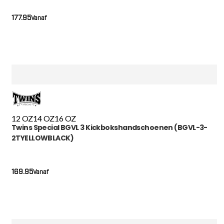
177.95
Vanaf
12 OZ
14 OZ
16 OZ
Twins Special BGVL 3 Kickbokshandschoenen (BGVL-3-
2TYELLOWBLACK)
169.95
Vanaf