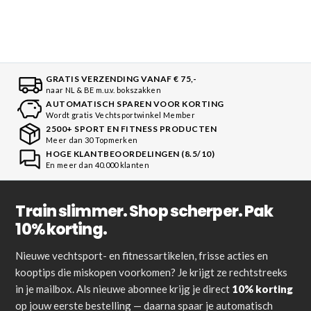
GRATIS VERZENDING VANAF € 75,-
naar NL & BE m.u.v. bokszakken
AUTOMATISCH SPAREN VOOR KORTING
Wordt gratis Vechtsportwinkel Member
2500+ SPORT EN FITNESS PRODUCTEN
Meer dan 30 Topmerken
HOGE KLANTBEOORDELINGEN (8.5/10)
En meer dan 40.000 klanten
Train slimmer. Shop scherper. Pak
10% korting.
Nieuwe vechtsport- en fitnessartikelen, frisse acties en
kooptips die miskopen voorkomen? Je krijgt ze rechtstreeks
in je mailbox. Als nieuwe abonnee krijg je direct
10% korting
op jouw eerste bestelling — daarna spaar je automatisch