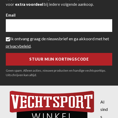
voor
extra voordeel
bij iedere volgende aankoop.
Email
Ik ontvang graag de nieuwsbrief en ga akkoord met het
privacybeleid
.
Geen spam. Alleen acties, nieuwe producten en handige vechtsporttips.
Uitschrijven kan altijd.
Al
sind
s