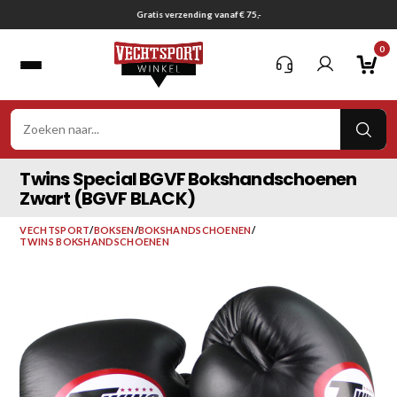
Ga
Gratis verzending vanaf € 75,-
naar
0
inhoud
VER
ZOE
Twins Special BGVF Bokshandschoenen
Zwart (BGVF BLACK)
VECHTSPORT
/
BOKSEN
/
BOKSHANDSCHOENEN
/
TWINS BOKSHANDSCHOENEN