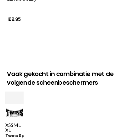
169.95
Vaak gekocht in combinatie met de
volgende scheenbeschermers
XS
S
M
L
XL
Twins Special