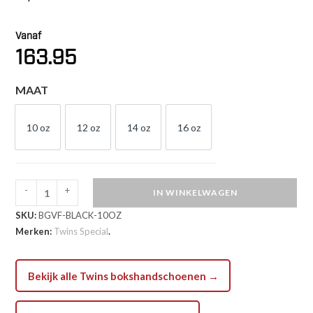
Vanaf
163.95
MAAT
10 oz
12 oz
14 oz
16 oz
10 OZ
12 OZ
14 OZ
16 OZ
-
+
IN WINKELWAGEN
Twins
SKU:
BGVF-BLACK-10OZ
Special
Merken:
Twins Special
.
BGVF
Bokshandschoenen
Zwart
Bekijk alle Twins bokshandschoenen →
(BGVF
BLACK)