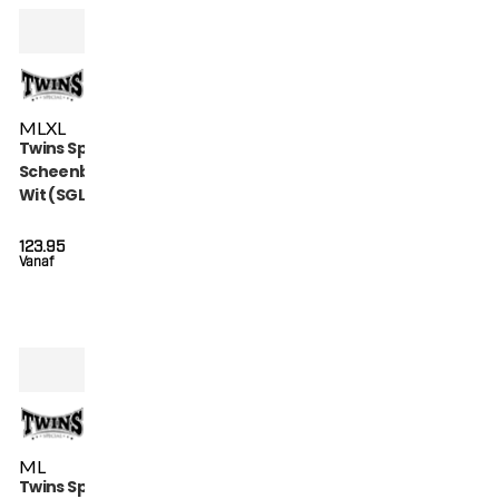
M
L
XL
Twins Special
Scheenbeschermers
Wit (SGL 7 WHITE)
123.95
Vanaf
M
L
Twins Special