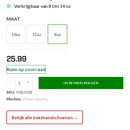
Verkrijgbaar van 8 t/m 14 oz
MAAT
10oz
12oz
8oz
10oz
12oz
8oz
25.99
Ruim op voorraad
-
+
IN WINKELWAGEN
Victory
SKU:
VSB2008
Sports
Merken:
Victory Sports
.
Bokshandschoen
-
Victorian
Bekijk alle bokshandschoenen →
-
Roze