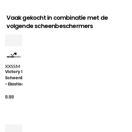
Vaak gekocht in combinatie met de
volgende scheenbeschermers
XXS
S
M
Victory Sports
Scheenbeschermer
- Elastische
Beenbeschermers
- Rood
9.99