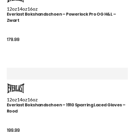
12oz
14oz
16oz
Everlast Bokshandschoen – Powerlock Pro OG H&L –
Zwart
179.99
12oz
14oz
16oz
Everlast Bokshandschoen – 1910 Sparring Laced Gloves –
Rood
199.99