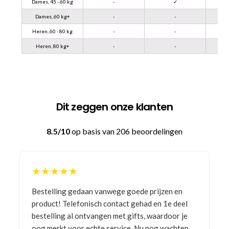
Dames, 45 - 60 kg
-
✓
Dames, 60 kg+
-
-
Heren, 60 - 80 kg
-
-
Heren, 80 kg+
-
-
Dit zeggen onze klanten
8.5/10
op basis van 206 beoordelingen
★★★★★
Bestelling gedaan vanwege goede prijzen en
product! Telefonisch contact gehad en 1e deel
bestelling al ontvangen met gifts, waardoor je
oog merkt voor echte service. Nu nog wachten