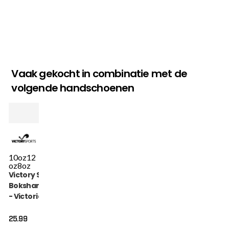
Vaak gekocht in combinatie met de
volgende handschoenen
10oz
12
oz
8oz
Victory Sports
Bokshandschoen
- Victorian - Roze
25.99