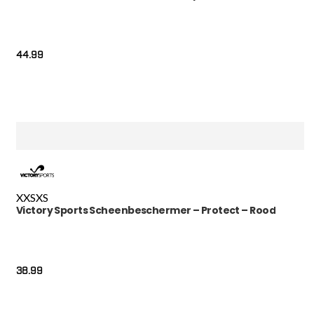
44.99
XXS
XS
Victory Sports Scheenbeschermer – Protect – Rood
38.99