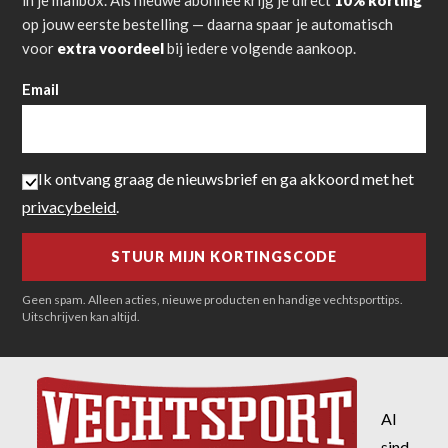
in je mailbox. Als nieuwe abonnee krijg je direct
10% korting
op jouw eerste bestelling — daarna spaar je automatisch
voor
extra voordeel
bij iedere volgende aankoop.
Email
Ik ontvang graag de nieuwsbrief en ga akkoord met het
privacybeleid
.
Geen spam. Alleen acties, nieuwe producten en handige vechtsporttips.
Uitschrijven kan altijd.
Al
sind