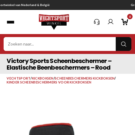
Ga
Gratis verzending vanaf € 75,-
naar
0
inhoud
VER
ZOE
Victory Sports Scheenbeschermer –
Elastische Beenbeschermers – Rood
VECHTSPORT
/
KICKBOKSEN
/
SCHEENBESCHERMERS KICKBOKSEN
/
KINDER SCHEENBESCHERMERS VOOR KICKBOKSEN