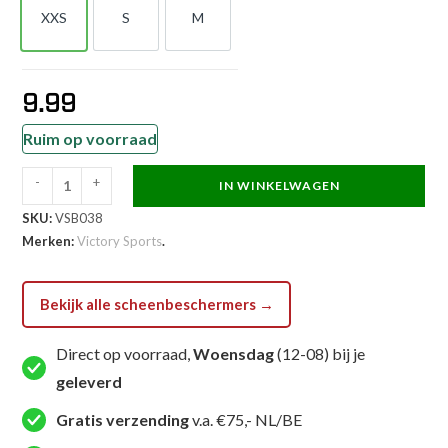
XXS
S
M
XXS
S
M
9.99
Ruim op voorraad
-
+
IN WINKELWAGEN
Victory
SKU:
VSB038
Sports
Merken:
Victory Sports
.
Scheenbeschermer
-
Elastische
Bekijk alle scheenbeschermers →
Beenbeschermers
-
Direct op voorraad,
Woensdag
(12-08) bij je
Rood
geleverd
aantal
Gratis verzending
v.a. €75,- NL/BE