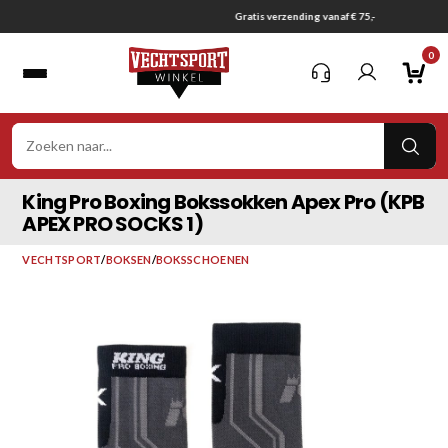
Ga
Gratis verzending vanaf € 75,-
naar
0
inhoud
VER
ZOE
King Pro Boxing Bokssokken Apex Pro (KPB
APEX PRO SOCKS 1)
VECHTSPORT
/
BOKSEN
/
BOKSSCHOENEN