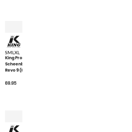
S
M
L
XL
King Pro Boxing
Scheenbeschermers
Revo 9 (KPB SG REVO
9)
69.95