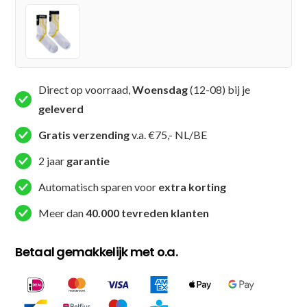
(KPB
APEX
PRO
SOCKS
1)
Direct op voorraad,
Woensdag
(12-08) bij je
aantal
geleverd
Gratis verzending
v.a. €75,- NL/BE
2 jaar
garantie
Automatisch sparen voor
extra korting
Meer dan
40.000 tevreden klanten
Betaal gemakkelijk met o.a.