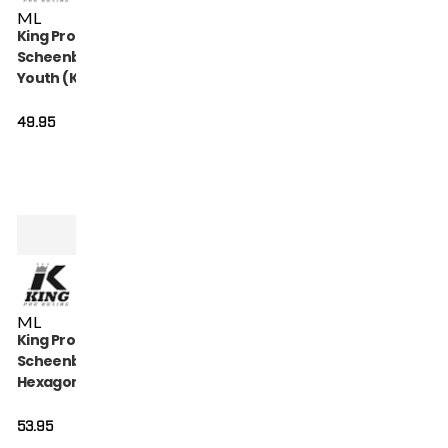
M
L
King Pro Boxing
Scheenbeschermers
Youth (KPB SG
HEXAGON 2)
49.95
M
L
King Pro Boxing
Scheenbeschermers
Hexagon (KPB-SG-
HEXAGON-1)
53.95