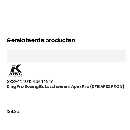
Gerelateerde producten
38
39
41
40
42
43
44
45
46
King Pro Boxing Boksschoenen Apex Pro (KPB APEX PRO 3)
129.95