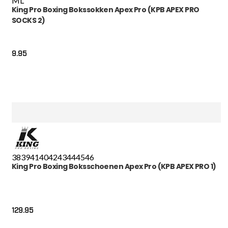
M
L
King Pro Boxing Bokssokken Apex Pro (KPB APEX PRO
SOCKS 2)
9.95
38
39
41
40
42
43
44
45
46
King Pro Boxing Boksschoenen Apex Pro (KPB APEX PRO 1)
129.95