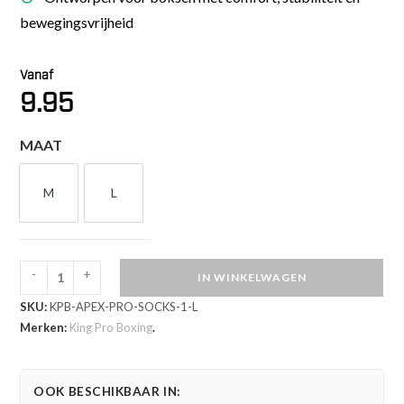
bewegingsvrijheid
Vanaf
9.95
MAAT
M
L
M
L
-
+
IN WINKELWAGEN
King
SKU:
KPB-APEX-PRO-SOCKS-1-L
Pro
Merken:
King Pro Boxing
.
Boxing
Bokssokken
Apex
OOK BESCHIKBAAR IN:
Pro