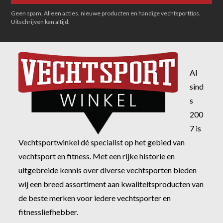
Geen spam. Alleen acties, nieuwe producten en handige vechtsporttips.
Uitschrijven kan altijd.
Al
sind
s
200
7 is
Vechtsportwinkel dé specialist op het gebied van
vechtsport en fitness. Met een rijke historie en
uitgebreide kennis over diverse vechtsporten bieden
wij een breed assortiment aan kwaliteitsproducten van
de beste merken voor iedere vechtsporter en
fitnessliefhebber.