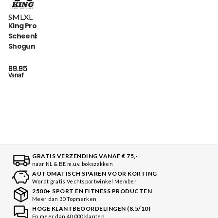
S
M
L
XL
King Pro Boxing
Scheenbeschermers
Shogun (KPB SG
SHOGUN 3)
69.95
Vanaf
GRATIS VERZENDING VANAF € 75,-
naar NL & BE m.u.v. bokszakken
AUTOMATISCH SPAREN VOOR KORTING
Wordt gratis Vechtsportwinkel Member
2500+ SPORT EN FITNESS PRODUCTEN
Meer dan 30 Topmerken
HOGE KLANTBEOORDELINGEN (8.5/10)
En meer dan 40.000 klanten