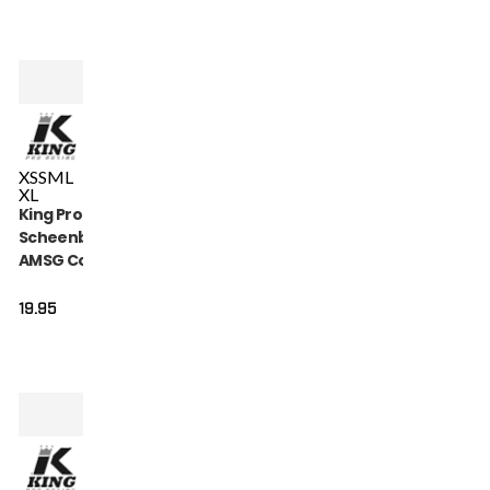
XS
S
M
L
XL
King Pro Boxing
Scheenbeschermers
AMSG Cotton (KPB
AMSG PRO 2)
19.95