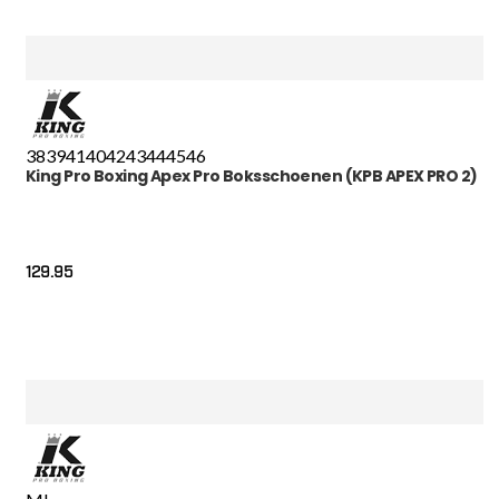
38
39
41
40
42
43
44
45
46
King Pro Boxing Apex Pro Boksschoenen (KPB APEX PRO 2)
129.95