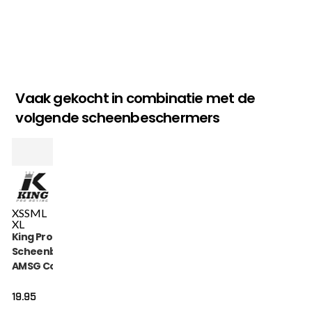
Vaak gekocht in combinatie met de
volgende scheenbeschermers
XS
S
M
L
XL
King Pro Boxing
Scheenbeschermers
AMSG Cotton (KPB
AMSG PRO 1)
19.95