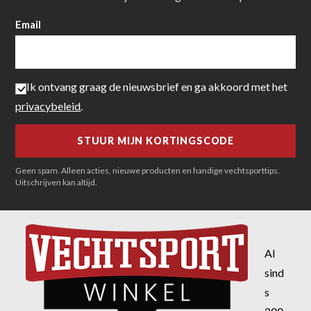
Email
Ik ontvang graag de nieuwsbrief en ga akkoord met het
privacybeleid
.
Geen spam. Alleen acties, nieuwe producten en handige vechtsporttips.
Uitschrijven kan altijd.
Al
sind
s