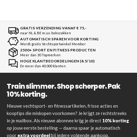
GRATIS VERZENDING VANAF € 75,-
naar NL & BE m.u.v. bokszakken
AUTOMATISCH SPAREN VOOR KORTING
Wordt gratis Vechtsportwinkel Member
2500+ SPORT EN FITNESS PRODUCTEN
Meer dan 30 Topmerken
HOGE KLANTBEOORDELINGEN (8.5/10)
En meer dan 40.000 klanten
Train slimmer. Shop scherper. Pak
10% korting.
Nieuwe vechtsport- en fitnessartikelen, frisse acties en
kooptips die miskopen voorkomen? Je krijgt ze rechtstreeks
in je mailbox. Als nieuwe abonnee krijg je direct
10% korting
op jouw eerste bestelling — daarna spaar je automatisch
voor
extra voordeel
bij iedere volgende aankoop.