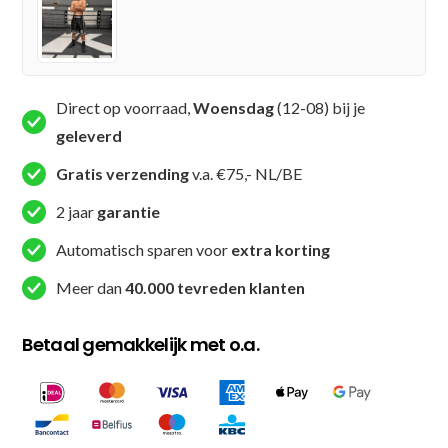
XK
SHORT
2)
aantal
Direct op voorraad,
Woensdag
(12-08) bij je
geleverd
Gratis verzending
v.a. €75,- NL/BE
2 jaar
garantie
Automatisch sparen voor
extra korting
Meer dan
40.000 tevreden klanten
Betaal gemakkelijk met o.a.