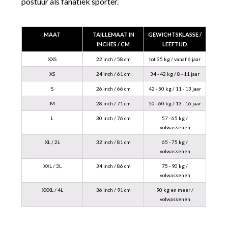
postuur als fanatiek sporter.
MAAT
TAILLEMAAT IN
GEWICHTSKLASSE /
INCHES / CM
LEEFTIJD
XXS
22 inch / 58 cm
tot 35 kg / vanaf 6 jaar
XS
24 inch / 61 cm
34 - 42 kg / 8 - 11 jaar
S
26 inch / 66 cm
42 - 50 kg / 11 - 13 jaar
M
28 inch / 71 cm
50 - 60 kg / 13 - 16 jaar
L
30 inch / 76 cm
57 - 65 kg /
volwassenen
XL / 2L
32 inch / 81 cm
65 - 75 kg /
volwassenen
XXL / 3L
34 inch / 86 cm
75 - 90 kg /
volwassenen
XXXL / 4L
36 inch / 91 cm
90 kg en meer /
volwassenen