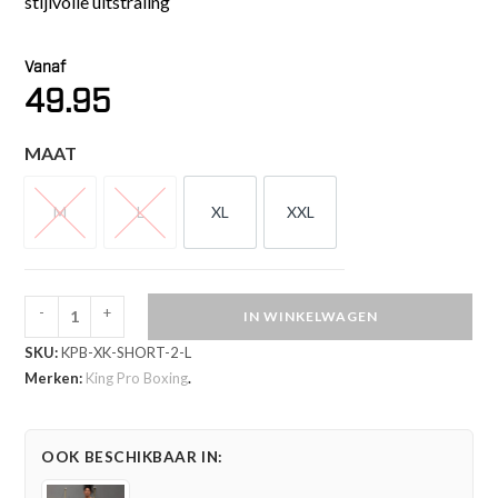
stijlvolle uitstraling
Vanaf
49.95
MAAT
M
L
XL
XXL
M
L
XL
XXL
-
+
IN WINKELWAGEN
King
SKU:
KPB-XK-SHORT-2-L
Pro
Merken:
King Pro Boxing
.
Boxing
Kickboksbroekje
XK
OOK BESCHIKBAAR IN:
Series
(KPB