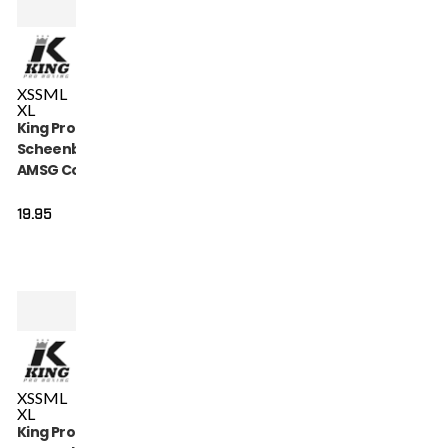
XS
S
M
L
XL
King Pro Boxing
Scheenbeschermers
AMSG Cotton (KPB
AMSG PRO 1)
19.95
XS
S
M
L
XL
King Pro Boxing