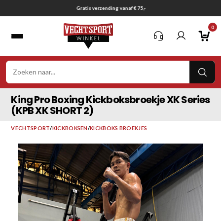
Ga
Gratis verzending vanaf € 75,-
naar
0
inhoud
VER
ZOE
King Pro Boxing Kickboksbroekje XK Series
(KPB XK SHORT 2)
VECHTSPORT
/
KICKBOKSEN
/
KICKBOKS BROEKJES