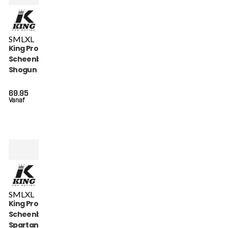
S
M
L
XL
King Pro Boxing
Scheenbeschermers
Shogun Series (KPB
SG SHOGUN 2)
69.95
Vanaf
S
M
L
XL
King Pro Boxing
Scheenbeschermers
Spartan Series (KPB