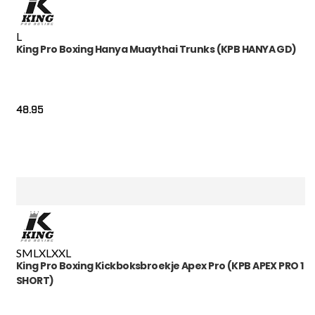
L
King Pro Boxing Hanya Muaythai Trunks (KPB HANYA GD)
48.95
S
M
L
XL
XXL
King Pro Boxing Kickboksbroekje Apex Pro (KPB APEX PRO 1
SHORT)