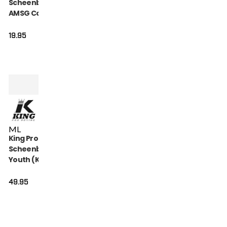
Scheenbeschermers
AMSG Cotton (KPB
AMSG PRO 2)
19.95
M
L
King Pro Boxing
Scheenbeschermers
Youth (KPB SG
HEXAGON 2)
49.95