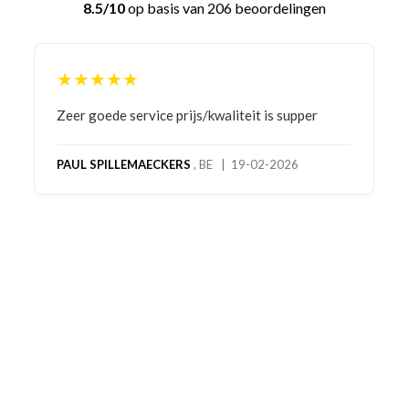
8.5/10
op basis van 206 beoordelingen
★★★★★
Bestelling gedaan vanwege goede prijzen en
product! Telefonisch contact gehad en 1e deel
bestelling al ontvangen met gifts, waardoor je
oog merkt voor echte service. Nu nog wachten
op deel 2 en kickboksen maar!
MC MAASTRICHT
, NL | 11-02-2026