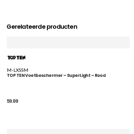
Gerelateerde producten
M-L
XS
S
M
TOP TEN Voetbeschermer – SuperLight – Rood
59.99