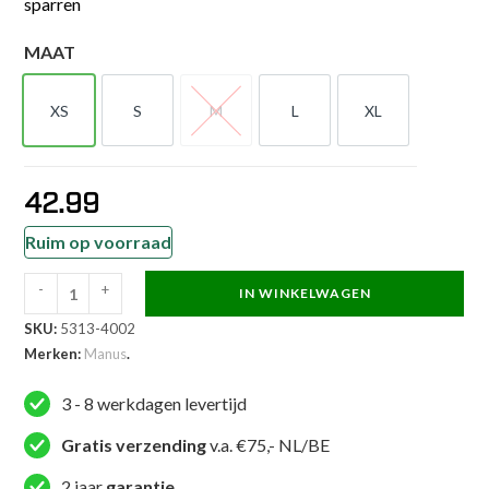
sparren
MAAT
XS
S
M
L
XL
XS
S
M
L
XL
42.99
Ruim op voorraad
-
+
IN WINKELWAGEN
Manus
SKU:
5313-4002
Voetbeschermer
Merken:
Manus
.
-
Kicks
3 - 8 werkdagen levertijd
-
Rood
Gratis verzending
v.a. €75,- NL/BE
aantal
2 jaar
garantie