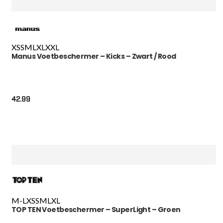
XS
S
M
L
XL
XXL
Manus Voetbeschermer – Kicks – Zwart / Rood
42.99
M-L
XS
S
M
L
XL
TOP TEN Voetbeschermer – SuperLight – Groen