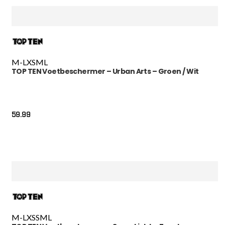
M-L
XS
M
L
TOP TEN Voetbeschermer – Urban Arts – Groen / Wit
59.99
M-L
XS
S
M
L