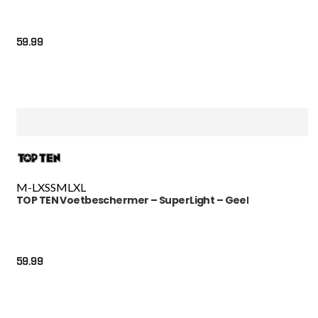
59.99
M-L
XS
S
M
L
XL
TOP TEN Voetbeschermer – SuperLight – Geel
59.99