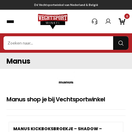
Ga
Gratis verzending vanaf € 75,-
naar
0
inhoud
VER
ZOE
Manus
Manus shop je bij Vechtsportwinkel
MANUS KICKBOKSBROEKJE – SHADOW –