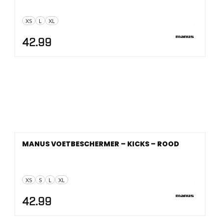
XS
L
XL
42.99
MANUS VOETBESCHERMER – KICKS – ROOD
XS
S
L
XL
42.99