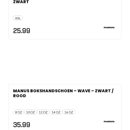
ZWART
XXL
25.99
MANUS BOKSHANDSCHOEN – WAVE – ZWART /
ROOD
8 OZ
10 OZ
12 OZ
14 OZ
16 OZ
35.99