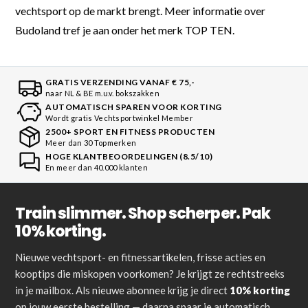
vechtsport op de markt brengt. Meer informatie over
Budoland tref je aan onder het merk TOP TEN.
GRATIS VERZENDING VANAF € 75,-
naar NL & BE m.u.v. bokszakken
AUTOMATISCH SPAREN VOOR KORTING
Wordt gratis Vechtsportwinkel Member
2500+ SPORT EN FITNESS PRODUCTEN
Meer dan 30 Topmerken
HOGE KLANTBEOORDELINGEN (8.5/10)
En meer dan 40.000 klanten
Train slimmer. Shop scherper. Pak
10% korting.
Nieuwe vechtsport- en fitnessartikelen, frisse acties en
kooptips die miskopen voorkomen? Je krijgt ze rechtstreeks
in je mailbox. Als nieuwe abonnee krijg je direct
10% korting
op jouw eerste bestelling — daarna spaar je automatisch