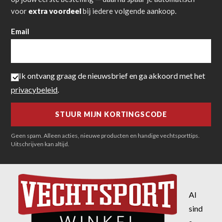
voor
extra voordeel
bij iedere volgende aankoop.
Email
Ik ontvang graag de nieuwsbrief en ga akkoord met het
privacybeleid
.
Geen spam. Alleen acties, nieuwe producten en handige vechtsporttips.
Uitschrijven kan altijd.
Al
sind