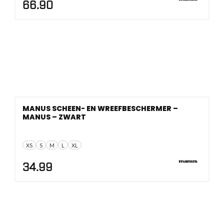
66.90
MANUS SCHEEN- EN WREEFBESCHERMER –
MANUS – ZWART
XS
S
M
L
XL
34.99