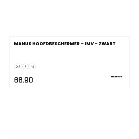
MANUS HOOFDBESCHERMER – IMV – ZWART
XS
S
M
66.90