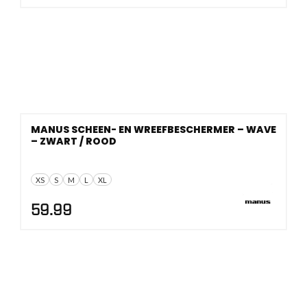
MANUS SCHEEN- EN WREEFBESCHERMER – WAVE
– ZWART / ROOD
XS
S
M
L
XL
59.99