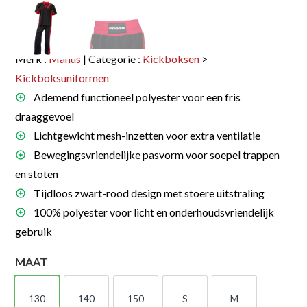
Merk :
Manus
| Categorie :
Kickboksen
>
Kickboksuniformen
Ademend functioneel polyester voor een fris
draaggevoel
Lichtgewicht mesh-inzetten voor extra ventilatie
Bewegingsvriendelijke pasvorm voor soepel trappen
en stoten
Tijdloos zwart-rood design met stoere uitstraling
100% polyester voor licht en onderhoudsvriendelijk
gebruik
MAAT
130
140
150
S
M
130
140
150
S
M