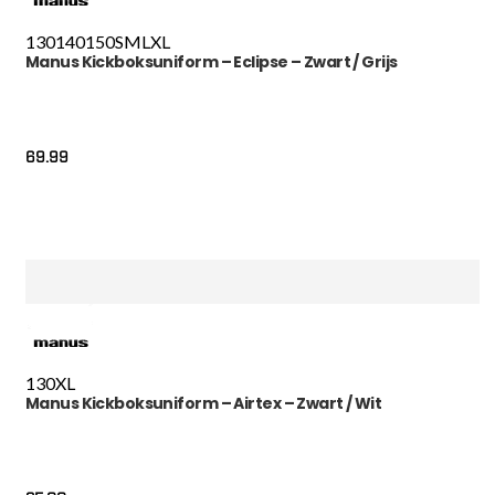
130
140
150
S
M
L
XL
Manus Kickboksuniform – Eclipse – Zwart / Grijs
69.99
130
XL
Manus Kickboksuniform – Airtex – Zwart / Wit