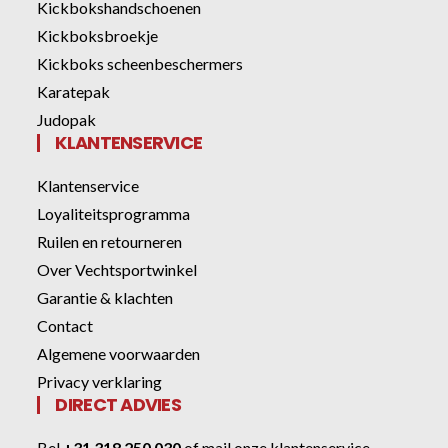
Kickbokshandschoenen
Kickboksbroekje
Kickboks scheenbeschermers
Karatepak
Judopak
KLANTENSERVICE
Klantenservice
Loyaliteitsprogramma
Ruilen en retourneren
Over Vechtsportwinkel
Garantie & klachten
Contact
Algemene voorwaarden
Privacy verklaring
DIRECT ADVIES
Bel
+31 318 250 030
of
mail onze klantenservice
.