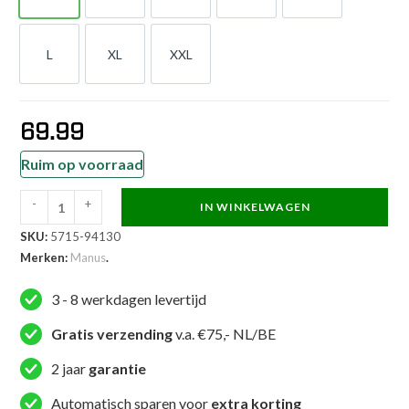
L
XL
XXL
L
XL
XXL
69.99
Ruim op voorraad
-
+
IN WINKELWAGEN
Manus
SKU:
5715-94130
Kickboksuniform
Merken:
Manus
.
-
Eclipse
3 - 8 werkdagen levertijd
-
Zwart
Gratis verzending
v.a. €75,- NL/BE
/
2 jaar
garantie
Rood
aantal
Automatisch sparen voor
extra korting