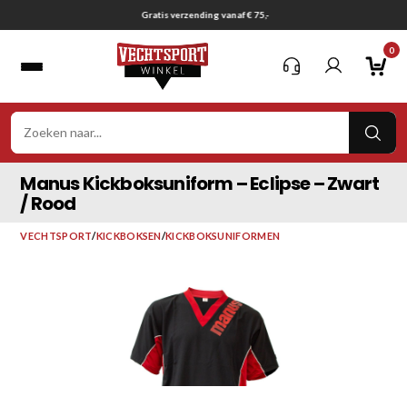
Ga
Gratis verzending vanaf € 75,-
naar
0
inhoud
VER
ZOE
Manus Kickboksuniform – Eclipse – Zwart
/ Rood
VECHTSPORT
/
KICKBOKSEN
/
KICKBOKSUNIFORMEN