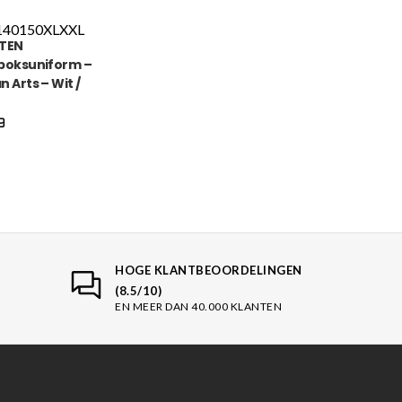
140
150
XL
XXL
 TEN
boksuniform –
n Arts – Wit /
en
9
HOGE KLANTBEOORDELINGEN
(8.5/10)
EN MEER DAN 40.000 KLANTEN