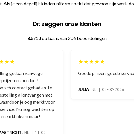
et. Als je een degelijk kinderuniform zoekt dat gewoon zijn werk doet
Dit zeggen onze klanten
8.5/10
op basis van 206 beoordelingen
★
★★★★★
 gedaan vanwege
Goede prijzen, goede service
zen en product!
h contact gehad en 1e
JULIA
, NL | 08-02-2026
lling al ontvangen met
rdoor je oog merkt voor
ice. Nu nog wachten op
kickboksen maar!
RICHT
, NL | 11-02-