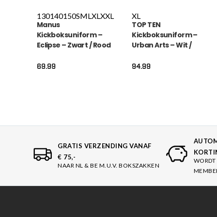
130
140
150
S
M
L
XL
XXL
XL
Manus
TOP TEN
Kickboksuniform –
Kickboksuniform –
Eclipse – Zwart / Rood
Urban Arts – Wit /
Roze
69.99
94.99
AUTOM
GRATIS VERZENDING VANAF
KORTI
€ 75,-
WORDT 
NAAR NL & BE M.U.V. BOKSZAKKEN
MEMBE