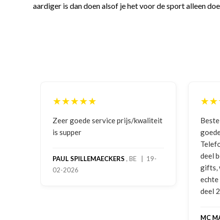
aardiger is dan doen alsof je het voor de sport alleen do
★★★★★
★★★★
Zeer goede service prijs/kwaliteit
Bestelling
is supper
goede prij
Telefonisc
deel beste
PAUL SPILLEMAECKERS
, BE | 19-
gifts, waa
02-2026
echte serv
deel 2 en 
MC MAAST