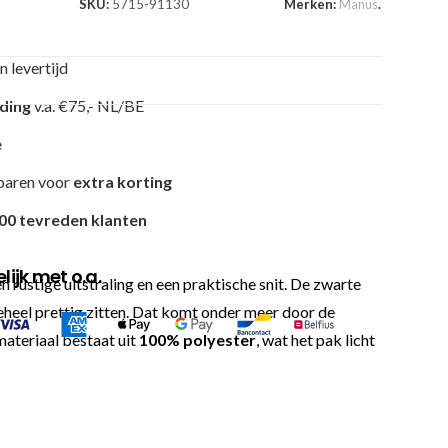
SKU:
5715-91130
Merken:
Manus
.
n levertijd
nding
v.a. €75,- NL/BE
e
paren voor
extra korting
00 tevreden klanten
ijk met o.a.
 rustige uitstraling en een praktische snit. De zwarte
geheel prettig zitten. Dat komt onder meer door de
materiaal bestaat uit
100% polyester
, wat het pak licht