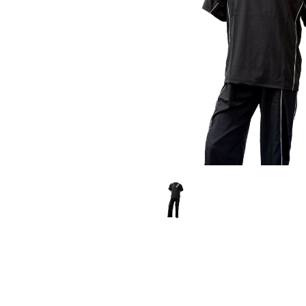
Karate
Voor dam
Zakhand
Taekwondo
Trainin
Brazilian Jiu jitsu
Bokszak
Bevestig
Krav Maga
bokszak
Bokspop
Stoot- e
Stootkus