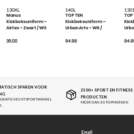
130
XL
140
L
130
Manus
TOP TEN
TOP
Kickboksuniform –
Kickboksuniform –
Kick
Airtex – Zwart / Wit
Urban Arts – Wit /
Urba
Blauw
Gro
35.00
94.99
94.9
ATISCH SPAREN VOOR
2500+ SPORT EN FITNESS
NG
PRODUCTEN
GRATIS VECHTSPORTWINKEL
MEER DAN 30 TOPMERKEN
R
Email