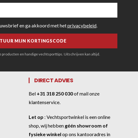
euwsbrief en ga akkoord met het
privacybeleid
.
producten en handige vechtsporttips. Uitschrijven kan altijd.
DIRECT ADVIES
Bel
+31 318 250 030
of
mail onze
klantenservice
.
Let op
:
Vechtsportwinkel
is een online
shop, wij hebben
géén showroom of
fysieke winkel
op ons kantooradres in