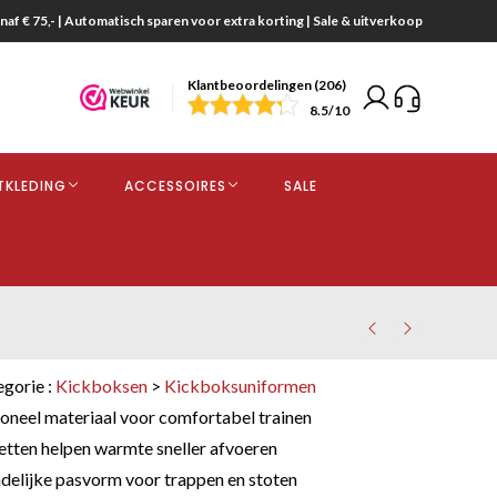
naf € 75,- | Automatisch sparen voor extra korting | Sale & uitverkoop
Klantbeoordelingen (206)
end
8.5
/10
opdracht
TKLEDING
ACCESSOIRES
SALE
kjes
egorie :
Kickboksen
>
Kickboksuniformen
neel materiaal voor comfortabel trainen
etten helpen warmte sneller afvoeren
elijke pasvorm voor trappen en stoten