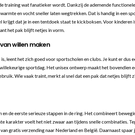
s de training wat fanatieker wordt. Dankzij de ademende functionele
warmte en vocht sneller laten wegtrekken. Dat is handig in een spor
l krijgt dat je in een tentdoek staat te kickboksen. Voor kinderen
nt het pak blijft netjes in vorm.
 van willen maken
, leent het zich goed voor sportscholen en clubs. Je kunt er dus 
en willekeurige sportdag. Het unisex ontwerp maakt het bovendien 
gebruik. Wie vaak traint, merkt al snel dat een pak dat netjes blijft
 en de eerste serieuze stappen in de ring. Het combineert beweging
 karakter voelt het niet zwaar aan tijdens snelle combinaties. Te
e van gratis verzending naar Nederland en België. Daarnaast spaar j