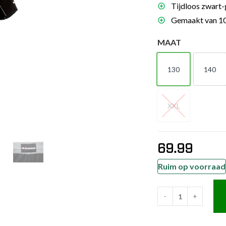
Tijdloos zwart-g
es
Gemaakt van 10
schoenen
MAAT
gsartikelen
130
140
ingsmateriaal
130
140
pen
XXL
XXL
n trapkussens
sens en pads
69.99
Ruim op voorraad
-
+
Manus
Kickboksuniform