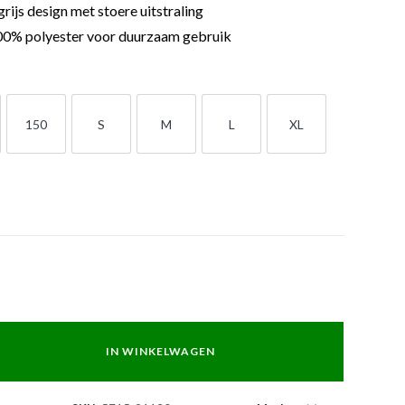
rijs design met stoere uitstraling
0% polyester voor duurzaam gebruik
150
S
M
L
XL
150
S
M
L
XL
IN WINKELWAGEN