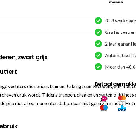
-
Eclipse
-
3 - 8 werkdage
Zwart
/
Gratis verze
Grijs
2 jaar
garanti
aantal
Automatisch s
eren, zwart grijs
Meer dan
40.0
uttert
Betaal gemakkel
 vechters die serieus trainen. Je krijgt een tweedelig pak met een
rdreven druk wordt. Tijdens trappen, draaien en stoten blijft het 
de pijp niet af op momenten dat je daar juist geen zin in hebt. Het 
ebruik