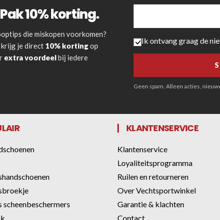
Pak 10% korting.
 kooptips die miskopen voorkomen?
Ik ontvang graag de ni
krijg je direct
10% korting
op
or
extra voordeel
bij iedere
Geen spam. Alleen acties, nieuwe 
LAIR
KLANTENSERVICE
dschoenen
Klantenservice
Loyaliteitsprogramma
shandschoenen
Ruilen en retourneren
sbroekje
Over Vechtsportwinkel
 scheenbeschermers
Garantie & klachten
ak
Contact