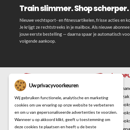
Train slimmer. Shop scherper. 
Nieuwe vechtsport- en fitnessartikelen, frisse acties en
Je krijgt ze rechtstreeks in je mailbox. Als nieuwe abonnee 
jouw eerste bestelling — daarna spaar je automatisch vo
volgende aankoop.
POPU
Uw privacyvoorkeuren
Bokshan
Bokszak
Wij gebruiken functionele, analytische en marketing
Kickbok
cookies om uw ervaring op onze website te verbeteren
Kickbok
en om u van gepersonaliseerde advertenties te voorzien.
Al sinds 2007 is Vechtsportwinkel dé
Wanneer u op akkoord klikt, geeft u toestemming om
Kickboks
specialist op het gebied van vechtsport
deze cookies te plaatsen en heeft u de beste
Karatep