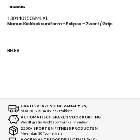
130
140
150
S
M
L
XL
Manus Kickboksuniform – Eclipse – Zwart / Grijs
69.99
GRATIS VERZENDING VANAF € 75,-
naar NL & BE m.u.v. bokszakken
AUTOMATISCH SPAREN VOOR KORTING
Wordt gratis Vechtsportwinkel Member
2500+ SPORT EN FITNESS PRODUCTEN
Meer dan 30 Topmerken
HOGE KLANTBEOORDELINGEN (8.5/10)