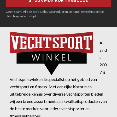
Geen spam. Alleen acties, nieuwe producten en handige vechtsporttips.
Uitschrijven kan altijd.
Al
sind
s
200
7 is
Vechtsportwinkel dé specialist op het gebied van
vechtsport en fitness. Met een rijke historie en
uitgebreide kennis over diverse vechtsporten bieden
wij een breed assortiment aan kwaliteitsproducten van
de beste merken voor iedere vechtsporter en
fitnessliefhebber.