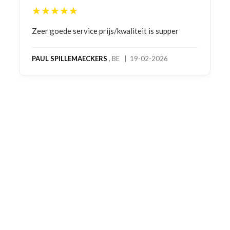
★★★★★
Bestelling gedaan vanwege goede prijzen en
product! Telefonisch contact gehad en 1e deel
bestelling al ontvangen met gifts, waardoor je
oog merkt voor echte service. Nu nog wachten
op deel 2 en kickboksen maar!
MC MAASTRICHT
, NL | 11-02-2026