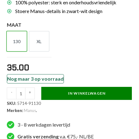
100% polyester: sterk en onderhoudsvriendelijk
Stoere Manus-details in zwart-wit design
MAAT
130
XL
130
XL
35.00
Nog maar 3 op voorraad
-
+
IN WINKELWAGEN
Manus
SKU:
5714-91130
Kickboksuniform
Merken:
Manus
.
-
Airtex
3 - 8 werkdagen levertijd
-
Zwart
Gratis verzending
v.a. €75,- NL/BE