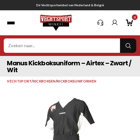
Ga
Gratis verzending vanaf € 75,-
naar
0
inhoud
VER
ZOE
Manus Kickboksuniform – Airtex – Zwart /
Wit
VECHTSPORT
/
KICKBOKSEN
/
KICKBOKSUNIFORMEN