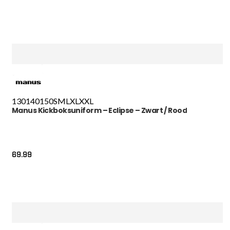
130
140
150
S
M
L
XL
XXL
Manus Kickboksuniform – Eclipse – Zwart / Rood
69.99