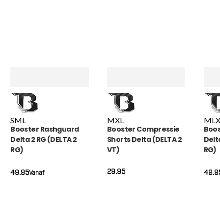
S
M
L
M
XL
M
L
X
Booster Rashguard
Booster Compressie
Boos
Delta 2 RG (DELTA 2
Shorts Delta (DELTA 2
Delt
RG)
VT)
RG)
29.95
49.95
49.9
Vanaf