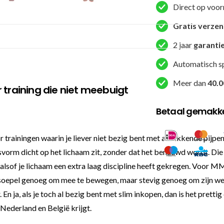
Direct op voor
1
VT)
Gratis verze
aantal
2 jaar
garanti
Automatisch s
Meer dan
40.0
 training die niet meebuigt
Betaal gemakkel
rainingen waarin je liever niet bezig bent met afzakkende pijpen 
svorm dicht op het lichaam zit, zonder dat het benauwd wordt. Die 
n, alsof je lichaam een extra laag discipline heeft gekregen. Voor 
s soepel genoeg om mee te bewegen, maar stevig genoeg om zijn we
En ja, als je toch al bezig bent met slim inkopen, dan is het pretti
Nederland en België krijgt.