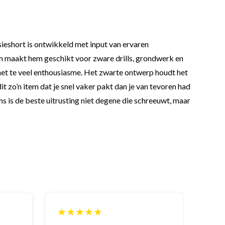
sieshort is ontwikkeld met input van ervaren
rm maakt hem geschikt voor zware drills, grondwerk en
h met te veel enthousiasme. Het zwarte ontwerp houdt het
it zo’n item dat je snel vaker pakt dan je van tevoren had
oms is de beste uitrusting niet degene die schreeuwt, maar
★★★★★
★