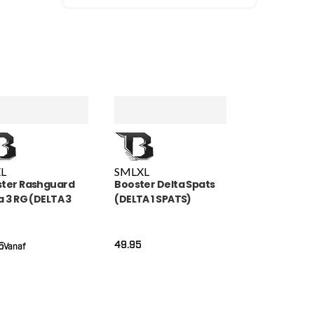
L
S
M
L
XL
ter Rashguard
Booster Delta Spats
a 3 RG (DELTA 3
(DELTA 1 SPATS)
49.95
5
Vanaf