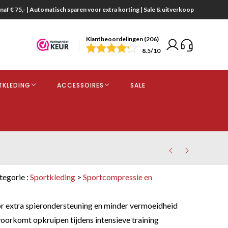
naf € 75,- | Automatisch sparen voor extra korting | Sale & uitverkoop
Klantbeoordelingen (206)
end
8.5
/10
opdracht
TKLEDING
ACCESSOIRES
SALE
kjes
tegorie :
Sportkleding
>
Sportcompressie en
 extra spierondersteuning en minder vermoeidheid
oorkomt opkruipen tijdens intensieve training