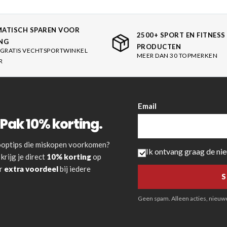
ATISCH SPAREN VOOR
2500+ SPORT EN FITNESS
NG
PRODUCTEN
GRATIS VECHTSPORTWINKEL
MEER DAN 30 TOPMERKEN
R
Email
Pak 10% korting.
 kooptips die miskopen voorkomen?
Ik ontvang graag de ni
krijg je direct
10% korting
op
or
extra voordeel
bij iedere
Geen spam. Alleen acties, nieuwe 