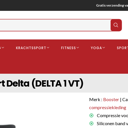
Gratis verzending va
Verz
zoek
G
KRACHTSSPORT
FITNESS
YOGA
SPOR
ndschoenen
Boksbeschermers
Boksbroe
Bandages
 Delta (DELTA 1 VT)
Gebitsbescherming
dschoenen
Merk :
Booster
| Ca
o
compressiekleding
Compressie voor
deren
Siliconen band v