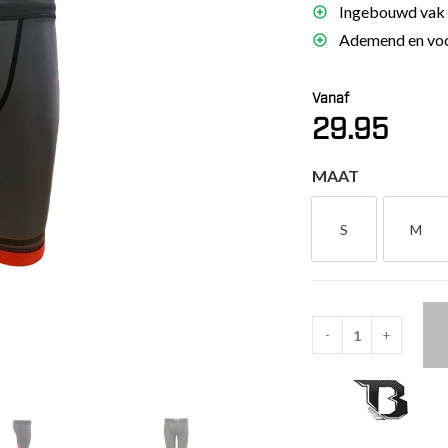
Ingebouwd vak 
es
Ademend en voch
schoenen
gsartikelen
Vanaf
29.95
ingsmateriaal
MAAT
pen
n trapkussens
S
M
S
M
sens en pads
-
+
Booster
Compressie
Short
Delta
(DELTA