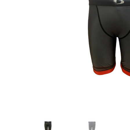
Karate
Voor dam
Zakhand
Taekwondo
Trainin
Brazilian Jiu jitsu
Bokszak
Bevestig
Krav Maga
bokszak
Bokspop
Stoot- e
Stootkus