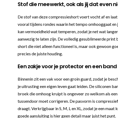
Stof die meewerkt, ook als jij dat even n
De stof van deze compressieshort voert vocht af en laat
vooral tijdens rondes waarin het tempo omhooggaat en j
kan vermoeidheid wat temperen, zodat je net wat langer 
aanwezig te laten zijn. De volledig gesublimeerde print 
short die niet alleen functioneel is, maar ook gewoon goe
precies de juiste houding.
Een zakje voor je protector en een band d
Binnenin zit een vak voor een groin guard, zodat je besc
je uitrusting een eigen leven gaat leiden. De siliconen ba
broek die omhoog kruipt is ongeveer zo welkom als een na
tussendoor moet corrigeren. De pasvorm is compressief, d
draagt. Verkrijgbaar in S, M, L en XL, zodat je een maat
goede aansluiting is hier geen detail maar juist het punt.