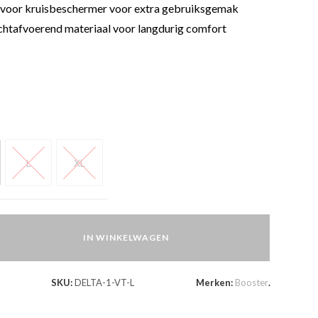
voor kruisbeschermer voor extra gebruiksgemak
tafvoerend materiaal voor langdurig comfort
L
XL
L
XL
IN WINKELWAGEN
SKU:
DELTA-1-VT-L
Merken:
Booster
.