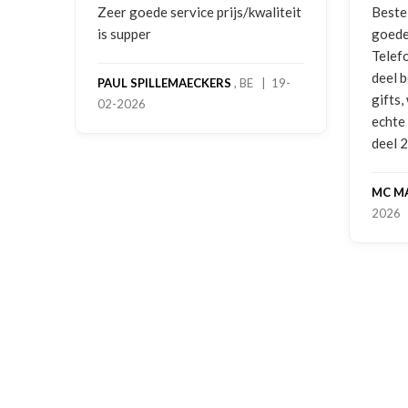
ging
Zeer goede service prijs/kwaliteit
Beste
is supper
goede
Telef
deel 
PAUL SPILLEMAECKERS
, BE | 19-
gifts
02-2026
-
echte
deel 
MC M
2026