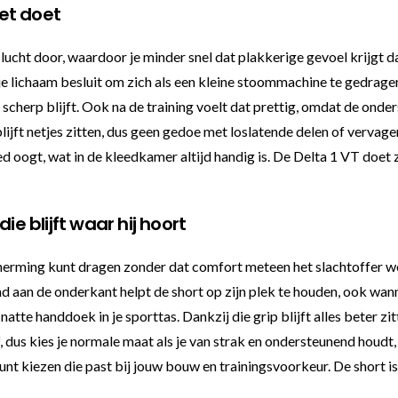
iet doet
 lucht door, waardoor je minder snel dat plakkerige gevoel krijgt 
e lichaam besluit om zich als een kleine stoommachine te gedrage
scherp blijft. Ook na de training voelt dat prettig, omdat de onde
blijft netjes zitten, dus geen gedoe met loslatende delen of vervage
d oogt, wat in de kleedkamer altijd handig is. De Delta 1 VT doet z
ie blijft waar hij hoort
herming kunt dragen zonder dat comfort meteen het slachtoffer word
nd aan de onderkant helpt de short op zijn plek te houden, ook wanne
tte handdoek in je sporttas. Dankzij die grip blijft alles beter zi
us kies je normale maat als je van strak en ondersteunend houdt, o
 kunt kiezen die past bij jouw bouw en trainingsvoorkeur. De short 