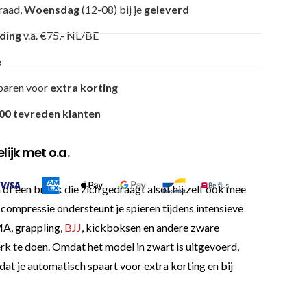
raad,
Woensdag
(12-08) bij je
geleverd
nding
v.a. €75,- NL/BE
e
paren voor
extra korting
00 tevreden klanten
ijk met o.a.
of een broek die zich gedraagt alsof hij zelf ook mee
compressie ondersteunt je spieren tijdens intensieve
MMA, grappling,
BJJ
, kickboksen en andere zware
rk te doen. Omdat het model in zwart is uitgevoerd,
g dat je automatisch spaart voor extra korting en bij