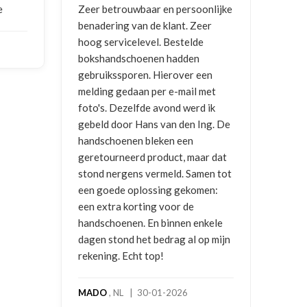
e
Zeer betrouwbaar en persoonlijke
Goed
benadering van de klant. Zeer
ontv
hoog servicelevel. Bestelde
bokshandschoenen hadden
NIC
gebruikssporen. Hierover een
2026
melding gedaan per e-mail met
foto's. Dezelfde avond werd ik
gebeld door Hans van den Ing. De
handschoenen bleken een
geretourneerd product, maar dat
stond nergens vermeld. Samen tot
een goede oplossing gekomen:
een extra korting voor de
handschoenen. En binnen enkele
dagen stond het bedrag al op mijn
rekening. Echt top!
MADO
, NL | 30-01-2026