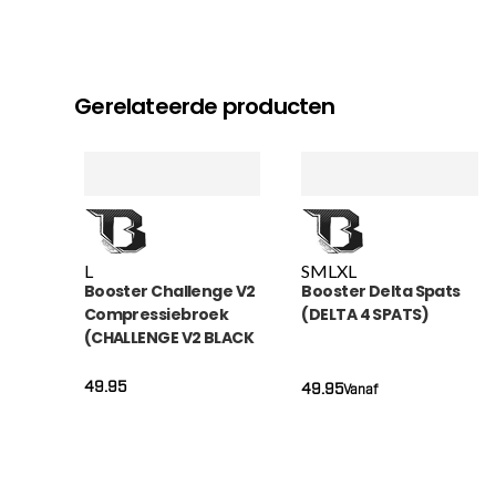
Gerelateerde producten
L
S
M
L
XL
Booster Challenge V2
Booster Delta Spats
Compressiebroek
(DELTA 4 SPATS)
(CHALLENGE V2 BLACK
SPATS)
49.95
49.95
Vanaf