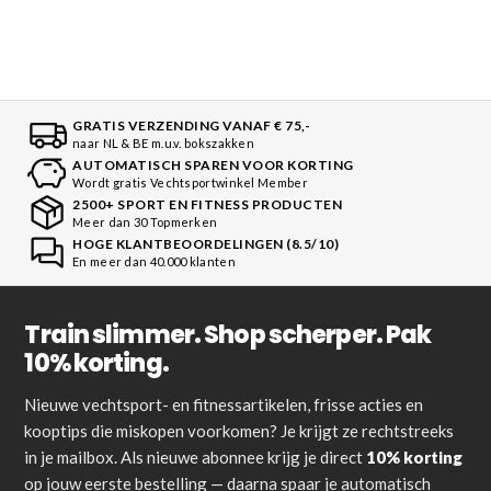
GRATIS VERZENDING VANAF € 75,-
naar NL & BE m.u.v. bokszakken
AUTOMATISCH SPAREN VOOR KORTING
Wordt gratis Vechtsportwinkel Member
2500+ SPORT EN FITNESS PRODUCTEN
Meer dan 30 Topmerken
HOGE KLANTBEOORDELINGEN (8.5/10)
En meer dan 40.000 klanten
Train slimmer. Shop scherper. Pak
10% korting.
Nieuwe vechtsport- en fitnessartikelen, frisse acties en
kooptips die miskopen voorkomen? Je krijgt ze rechtstreeks
in je mailbox. Als nieuwe abonnee krijg je direct
10% korting
op jouw eerste bestelling — daarna spaar je automatisch