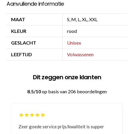
Aanvullende informatie
MAAT
S, M, L, XL, XXL
KLEUR
rood
GESLACHT
Unisex
LEEFTIJD
Volwassenen
Dit zeggen onze klanten
8.5/10
op basis van 206 beoordelingen
★★★★★
Bestelling gedaan vanwege goede prijzen en
product! Telefonisch contact gehad en 1e deel