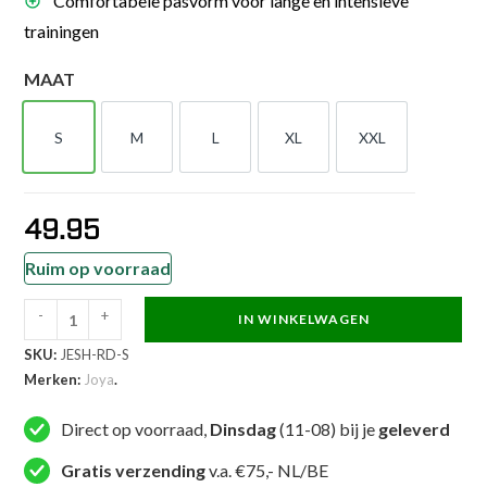
Comfortabele pasvorm voor lange en intensieve
trainingen
MAAT
S
M
L
XL
XXL
S
M
L
XL
XXL
49.95
Ruim op voorraad
-
+
IN WINKELWAGEN
Joya
SKU:
JESH-RD-S
Elite
Merken:
Joya
.
MMA
Short
Direct op voorraad,
Dinsdag
(11-08) bij je
geleverd
Rood
aantal
Gratis verzending
v.a. €75,- NL/BE