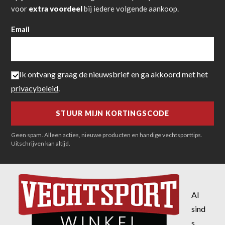
voor
extra voordeel
bij iedere volgende aankoop.
Email
Ik ontvang graag de nieuwsbrief en ga akkoord met het
privacybeleid
.
Geen spam. Alleen acties, nieuwe producten en handige vechtsporttips.
Uitschrijven kan altijd.
Al
sind
s