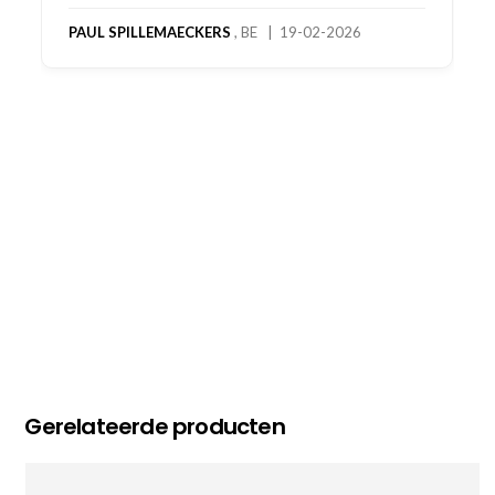
bestelling al ontvangen met gifts, waardoor je
oog merkt voor echte service. Nu nog wachten
op deel 2 en kickboksen maar!
MC MAASTRICHT
, NL | 11-02-2026
Gerelateerde producten