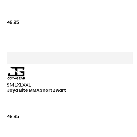
49.95
S
M
L
XL
XXL
Joya Elite MMA Short Zwart
49.95