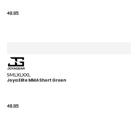
49.95
S
M
L
XL
XXL
Joya Elite MMA Short Groen
49.95