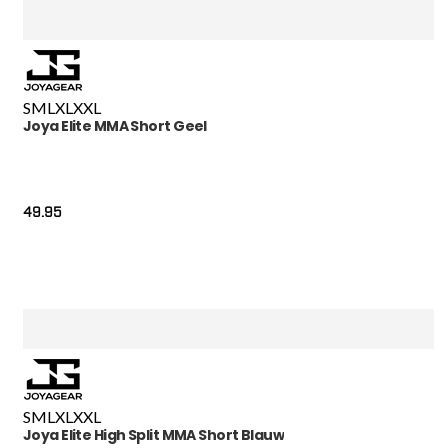
S
M
L
XL
XXL
Joya Elite MMA Short Geel
49.95
S
M
L
XL
XXL
Joya Elite High Split MMA Short Blauw