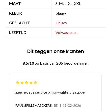
MAAT
S, M, L, XL, XXL
KLEUR
blauw
GESLACHT
Unisex
LEEFTIJD
Volwassenen
Dit zeggen onze klanten
8.5/10
op basis van 206 beoordelingen
★★★★★
Bestelling gedaan vanwege goede prijzen en
product! Telefonisch contact gehad en 1e deel
bestelling al ontvangen met gifts, waardoor je
oog merkt voor echte service. Nu nog wachten