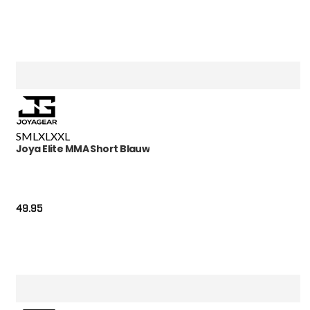
S
M
L
XL
XXL
Joya Elite MMA Short Blauw
49.95