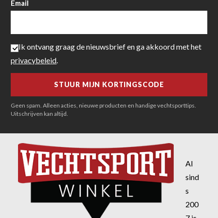
Email
Ik ontvang graag de nieuwsbrief en ga akkoord met het
privacybeleid
.
Geen spam. Alleen acties, nieuwe producten en handige vechtsporttips.
Uitschrijven kan altijd.
Al
sind
s
200
7 is