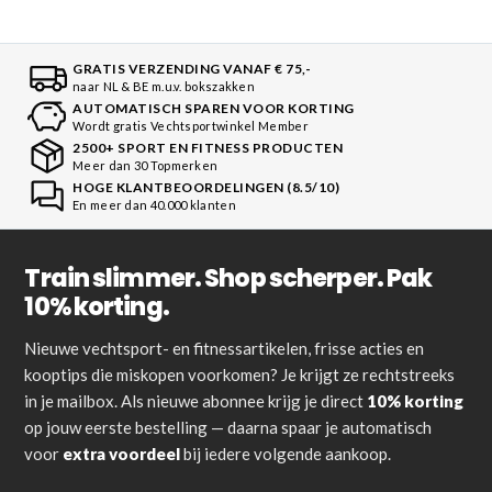
GRATIS VERZENDING VANAF € 75,-
naar NL & BE m.u.v. bokszakken
AUTOMATISCH SPAREN VOOR KORTING
Wordt gratis Vechtsportwinkel Member
2500+ SPORT EN FITNESS PRODUCTEN
Meer dan 30 Topmerken
HOGE KLANTBEOORDELINGEN (8.5/10)
En meer dan 40.000 klanten
Train slimmer. Shop scherper. Pak
10% korting.
Nieuwe vechtsport- en fitnessartikelen, frisse acties en
kooptips die miskopen voorkomen? Je krijgt ze rechtstreeks
in je mailbox. Als nieuwe abonnee krijg je direct
10% korting
op jouw eerste bestelling — daarna spaar je automatisch
voor
extra voordeel
bij iedere volgende aankoop.