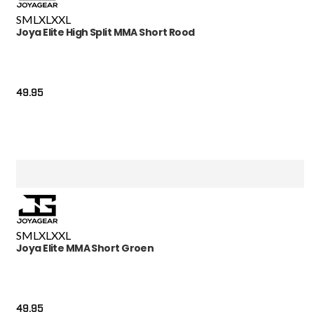
S
M
L
XL
XXL
Joya Elite High Split MMA Short Rood
49.95
S
M
L
XL
XXL
Joya Elite MMA Short Groen
49.95