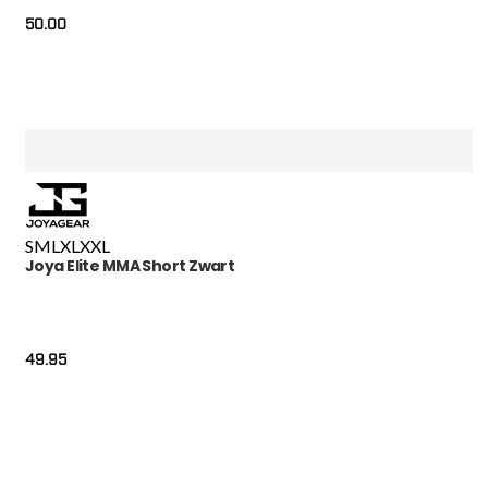
50.00
S
M
L
XL
XXL
Joya Elite MMA Short Zwart
49.95