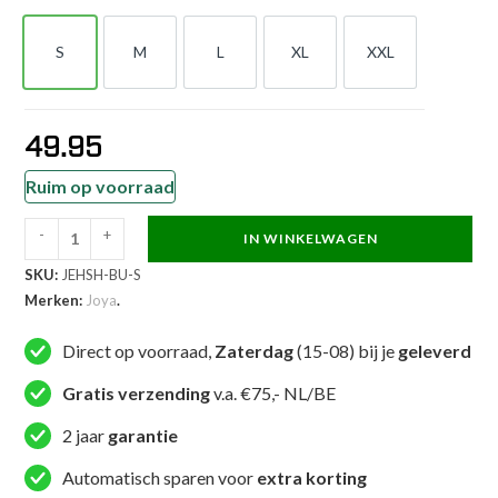
S
M
L
XL
XXL
S
M
L
XL
XXL
49.95
Ruim op voorraad
-
+
IN WINKELWAGEN
Joya
SKU:
JEHSH-BU-S
Elite
Merken:
Joya
.
High
Split
Direct op voorraad,
Zaterdag
(15-08) bij je
geleverd
MMA
Short
Gratis verzending
v.a. €75,- NL/BE
Blauw
2 jaar
garantie
aantal
Automatisch sparen voor
extra korting