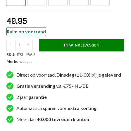
49.95
Ruim op voorraad
-
+
IN WINKELWAGEN
Joya
SKU:
JESH-YW-S
Elite
Merken:
Joya
.
MMA
Short
Direct op voorraad,
Dinsdag
(11-08) bij je
geleverd
Geel
aantal
Gratis verzending
v.a. €75,- NL/BE
2 jaar
garantie
Automatisch sparen voor
extra korting
Meer dan
40.000 tevreden klanten