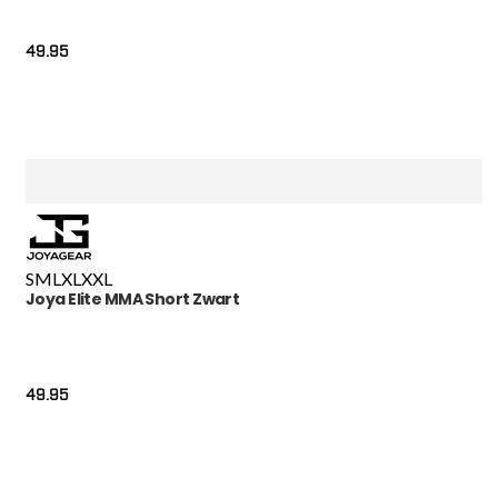
49.95
S
M
L
XL
XXL
Joya Elite MMA Short Zwart
49.95