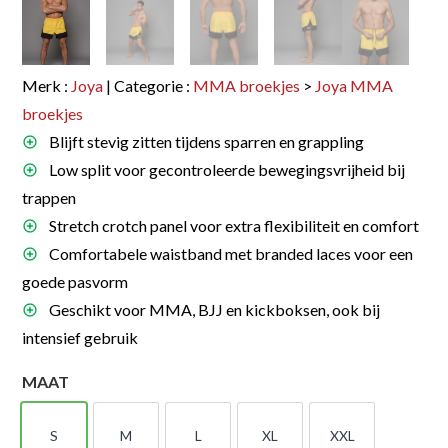
Merk :
Joya
| Categorie :
MMA broekjes
>
Joya MMA
broekjes
Blijft stevig zitten tijdens sparren en grappling
Low split voor gecontroleerde bewegingsvrijheid bij
trappen
Stretch crotch panel voor extra flexibiliteit en comfort
Comfortabele waistband met branded laces voor een
goede pasvorm
Geschikt voor MMA, BJJ en kickboksen, ook bij
intensief gebruik
MAAT
S
M
L
XL
XXL
S
M
L
XL
XXL