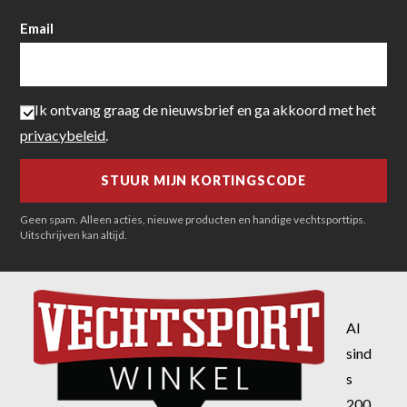
Email
Ik ontvang graag de nieuwsbrief en ga akkoord met het
privacybeleid
.
Geen spam. Alleen acties, nieuwe producten en handige vechtsporttips.
Uitschrijven kan altijd.
Al
sind
s
200