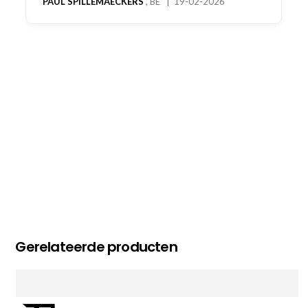
oog merkt voor echte service. Nu nog wachten
op deel 2 en kickboksen maar!
MC MAASTRICHT
, NL | 11-02-2026
Gerelateerde producten