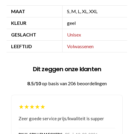
MAAT
S, M, L, XL, XXL
KLEUR
geel
GESLACHT
Unisex
LEEFTIJD
Volwassenen
Dit zeggen onze klanten
8.5/10
op basis van 206 beoordelingen
★★★★★
Bestelling gedaan vanwege goede prijzen en
product! Telefonisch contact gehad en 1e deel
bestelling al ontvangen met gifts, waardoor je