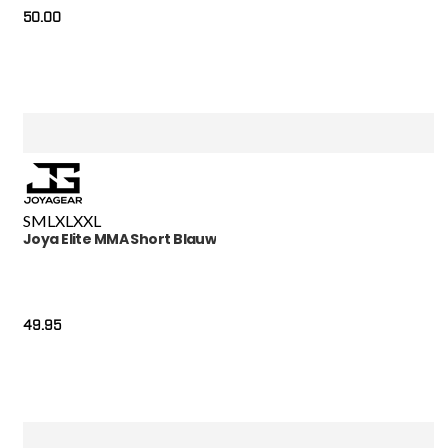
50.00
S
M
L
XL
XXL
Joya Elite MMA Short Blauw
49.95