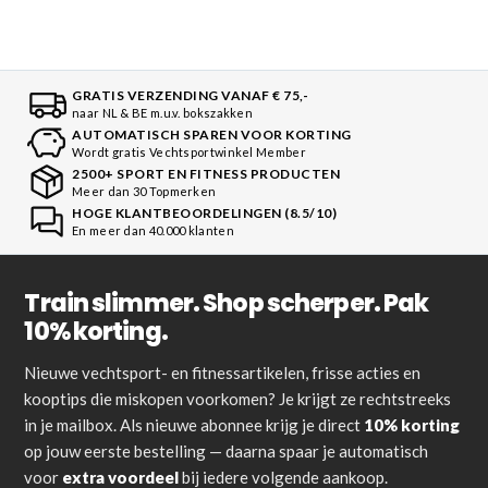
GRATIS VERZENDING VANAF € 75,-
naar NL & BE m.u.v. bokszakken
AUTOMATISCH SPAREN VOOR KORTING
Wordt gratis Vechtsportwinkel Member
2500+ SPORT EN FITNESS PRODUCTEN
Meer dan 30 Topmerken
HOGE KLANTBEOORDELINGEN (8.5/10)
En meer dan 40.000 klanten
Train slimmer. Shop scherper. Pak
10% korting.
Nieuwe vechtsport- en fitnessartikelen, frisse acties en
kooptips die miskopen voorkomen? Je krijgt ze rechtstreeks
in je mailbox. Als nieuwe abonnee krijg je direct
10% korting
op jouw eerste bestelling — daarna spaar je automatisch
voor
extra voordeel
bij iedere volgende aankoop.