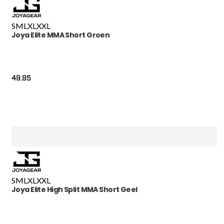
S
M
L
XL
XXL
Joya Elite MMA Short Groen
49.95
S
M
L
XL
XXL
Joya Elite High Split MMA Short Geel