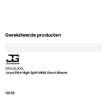
Gerelateerde producten
S
M
L
XL
XXL
Joya Elite High Split MMA Short Blauw
49.95