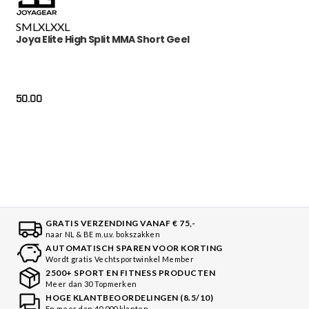
S
M
L
XL
XXL
Joya Elite High Split MMA Short Geel
50.00
GRATIS VERZENDING VANAF € 75,-
naar NL & BE m.u.v. bokszakken
AUTOMATISCH SPAREN VOOR KORTING
Wordt gratis Vechtsportwinkel Member
2500+ SPORT EN FITNESS PRODUCTEN
Meer dan 30 Topmerken
HOGE KLANTBEOORDELINGEN (8.5/10)
En meer dan 40.000 klanten