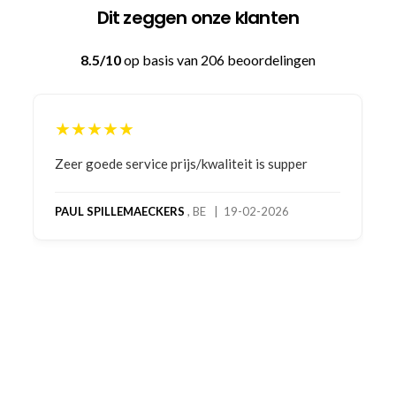
Dit zeggen onze klanten
8.5/10
op basis van 206 beoordelingen
★★★★★
Bestelling gedaan vanwege goede prijzen en
product! Telefonisch contact gehad en 1e deel
bestelling al ontvangen met gifts, waardoor je
oog merkt voor echte service. Nu nog wachten
op deel 2 en kickboksen maar!
MC MAASTRICHT
, NL | 11-02-2026