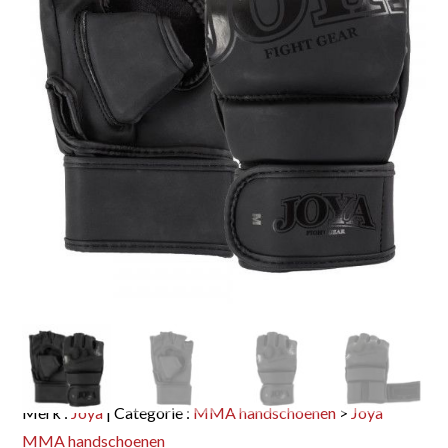
Merk :
Joya
| Categorie :
MMA handschoenen
>
Joya
MMA handschoenen