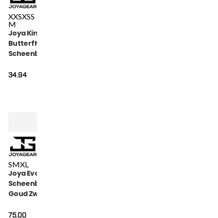
XXS
XS
S
M
Joya Kinder
Butterfly
Scheenbeschermers
Metal
34.94
S
M
XL
Joya Evolution
Scheenbeschermers
Goud Zwart
75.00