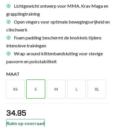
Lichtgewicht ontwerp voor MMA, Krav Maga en
grapplingtraining
Open vingers voor optimale bewegingsvrijheid en
clinchwerk
Foam padding beschermt de knokkels tijdens
intensieve trainingen
Wrap-around klittenbandsluiting voor stevige
pasvorm en polsstabiliteit
MAAT
XS
S
M
L
XL
XS
S
M
L
XL
34.95
Ruim op voorraad