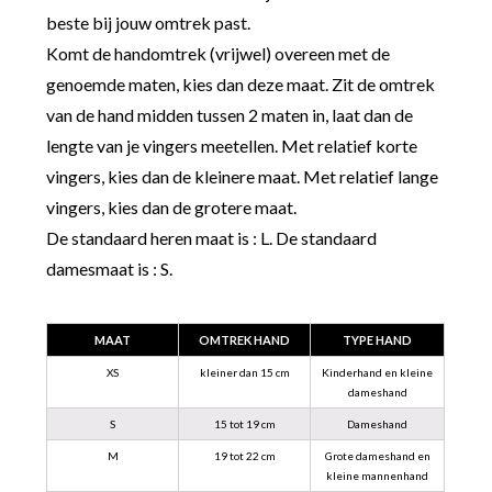
beste bij jouw omtrek past.
Komt de handomtrek (vrijwel) overeen met de
genoemde maten, kies dan deze maat. Zit de omtrek
van de hand midden tussen 2 maten in, laat dan de
lengte van je vingers meetellen. Met relatief korte
vingers, kies dan de kleinere maat. Met relatief lange
vingers, kies dan de grotere maat.
De standaard heren maat is : L. De standaard
damesmaat is : S.
MAAT
OMTREK HAND
TYPE HAND
XS
kleiner dan 15 cm
Kinderhand en kleine
dameshand
S
15 tot 19 cm
Dameshand
M
19 tot 22 cm
Grote dameshand en
kleine mannenhand