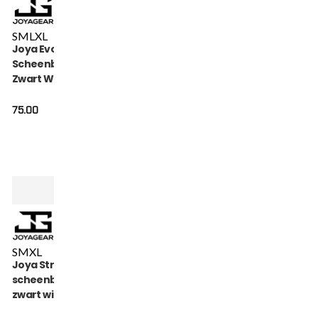
S
M
L
XL
Joya Evolution
Scheenbeschermers
Zwart Wit
75.00
S
M
XL
Joya Strike
scheenbeschermers
zwart wit