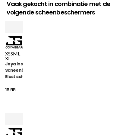
Vaak gekocht in combinatie met de
volgende scheenbeschermers
XS
S
M
L
XL
Joya Inschuif
Scheenbeschermer
Elastisch Katoen
Zwart
19.95