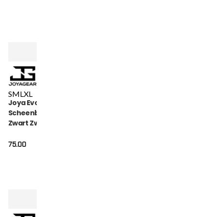
S
M
L
XL
Joya Evolution
Scheenbeschermers
Zwart Zwart
75.00