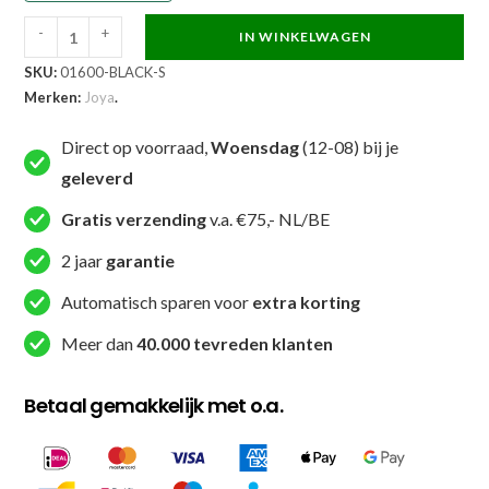
-
+
IN WINKELWAGEN
Joya
SKU:
01600-BLACK-S
Free
Merken:
Joya
.
Fight
MMA
Direct op voorraad,
Woensdag
(12-08) bij je
Handschoenen
geleverd
Faded
Black
Gratis verzending
v.a. €75,- NL/BE
aantal
2 jaar
garantie
Automatisch sparen voor
extra korting
Meer dan
40.000 tevreden klanten
Betaal gemakkelijk met o.a.