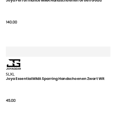
Joya Performance MMA Handschoenen Groen Goud
140.00
S
L
XL
Joya Essential MMA Sparring Handschoenen Zwart Wit
45.00