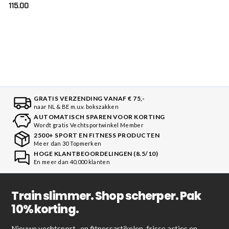
115.00
GRATIS VERZENDING VANAF € 75,-
naar NL & BE m.u.v. bokszakken
AUTOMATISCH SPAREN VOOR KORTING
Wordt gratis Vechtsportwinkel Member
2500+ SPORT EN FITNESS PRODUCTEN
Meer dan 30 Topmerken
HOGE KLANTBEOORDELINGEN (8.5/10)
En meer dan 40.000 klanten
Train slimmer. Shop scherper. Pak
10% korting.
Nieuwe vechtsport- en fitnessartikelen, frisse acties en