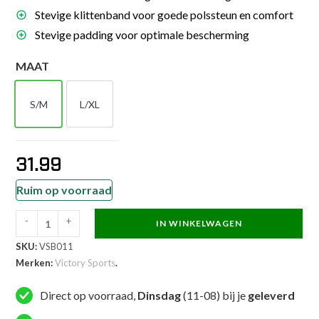
Stevige klittenband voor goede polssteun en comfort
Stevige padding voor optimale bescherming
MAAT
S/M
L/XL
S/M
L/XL
31.99
Ruim op voorraad
-
+
IN WINKELWAGEN
Victory
SKU:
VSB011
Sports
Merken:
Victory Sports
.
MMA
handschoen
Direct op voorraad,
Dinsdag
(11-08) bij je
geleverd
-