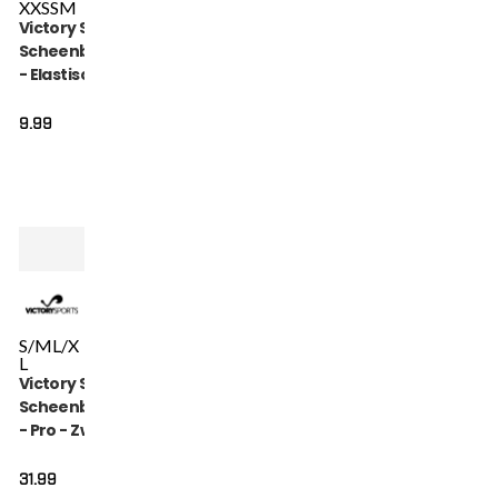
XXS
S
M
Victory Sports
Scheenbeschermer
- Elastische
Beenbeschermers
- Rood
9.99
S/M
L/X
L
Victory Sports
Scheenbeschermer
- Pro - Zwart
31.99