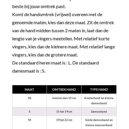
beste bij jouw omtrek past.
Komt de handomtrek (vrijwel) overeen met de
genoemde maten, kies dan deze maat. Zit de omtrek
van de hand midden tussen 2 maten in, laat dan de
lengte van je vingers meetellen. Met relatief korte
vingers, kies dan de kleinere maat. Met relatief lange
vingers, kies dan de grotere maat.
De standaard heren maat is : L. De standaard
damesmaat is : S.
MAAT
OMTREK HAND
TYPE HAND
XS
kleiner dan 15 cm
Kinderhand en kleine
dameshand
S
15 tot 19 cm
Dameshand
M
19 tot 22 cm
Grote dameshand en
kleine mannenhand