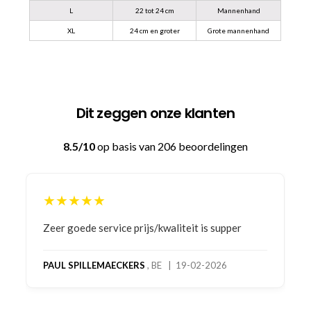
L
22 tot 24 cm
Mannenhand
XL
24 cm en groter
Grote mannenhand
Dit zeggen onze klanten
8.5/10
op basis van 206 beoordelingen
★★★★★
Bestelling gedaan vanwege goede prijzen en
product! Telefonisch contact gehad en 1e deel
bestelling al ontvangen met gifts, waardoor je
oog merkt voor echte service. Nu nog wachten
op deel 2 en kickboksen maar!