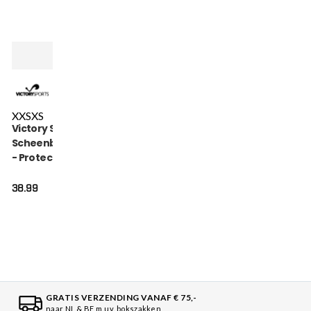
XXS
XS
Victory Sports
Scheenbeschermer
- Protect - Rood
38.99
GRATIS VERZENDING VANAF € 75,-
naar NL & BE m.u.v. bokszakken