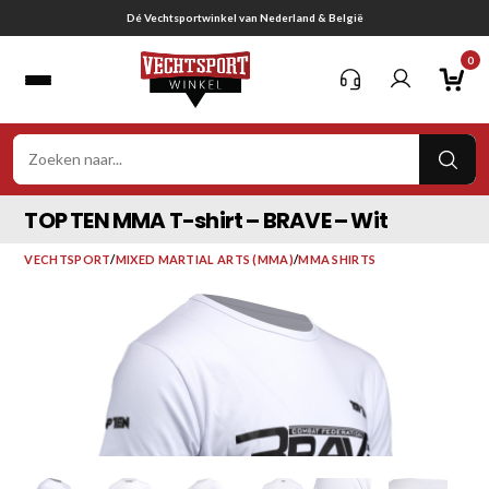
Ga
Gratis verzending vanaf € 75,-
naar
0
inhoud
VER
ZOE
TOP TEN MMA T-shirt – BRAVE – Wit
VECHTSPORT
/
MIXED MARTIAL ARTS (MMA)
/
MMA SHIRTS