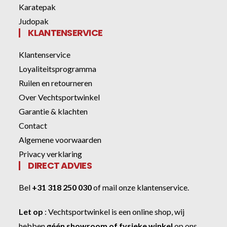
Karatepak
Judopak
KLANTENSERVICE
Klantenservice
Loyaliteitsprogramma
Ruilen en retourneren
Over Vechtsportwinkel
Garantie & klachten
Contact
Algemene voorwaarden
Privacy verklaring
DIRECT ADVIES
Bel
+31 318 250 030
of
mail onze klantenservice
.
Let op
:
Vechtsportwinkel
is een online shop, wij
hebben
géén showroom of fysieke winkel
op ons