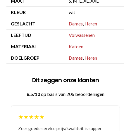
MAAT
S, M, L, XL, XXL
KLEUR
wit
GESLACHT
Dames
,
Heren
LEEFTIJD
Volwassenen
MATERIAAL
Katoen
DOELGROEP
Dames
,
Heren
Dit zeggen onze klanten
8.5/10
op basis van 206 beoordelingen
★★★★★
Bestelling gedaan vanwege goede prijzen en