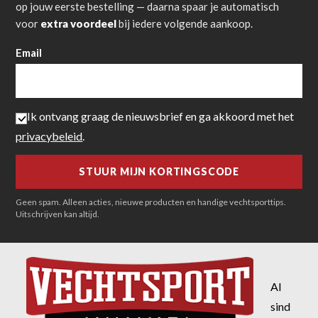
op jouw eerste bestelling — daarna spaar je automatisch
voor
extra voordeel
bij iedere volgende aankoop.
Email
Ik ontvang graag de nieuwsbrief en ga akkoord met het
privacybeleid
.
Geen spam. Alleen acties, nieuwe producten en handige vechtsporttips.
Uitschrijven kan altijd.
Al
sind