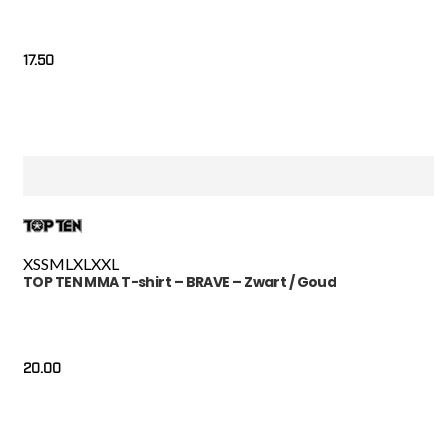
17.50
XS
S
M
L
XL
XXL
TOP TEN MMA T-shirt – BRAVE – Zwart / Goud
20.00