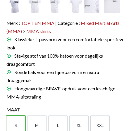
Merk :
TOP TEN MMA
| Categorie :
Mixed Martial Arts
(MMA)
>
MMA shirts
Klassieke T-pasvorm voor een comfortabele, sportieve
look
Stevige stof van 100% katoen voor dagelijks
draagcomfort
Ronde hals voor een fijne pasvorm en extra
draaggemak
Hoogwaardige BRAVE-opdruk voor een krachtige
MMA-uitstraling
MAAT
S
M
L
XL
XXL
S
M
L
XL
XXL