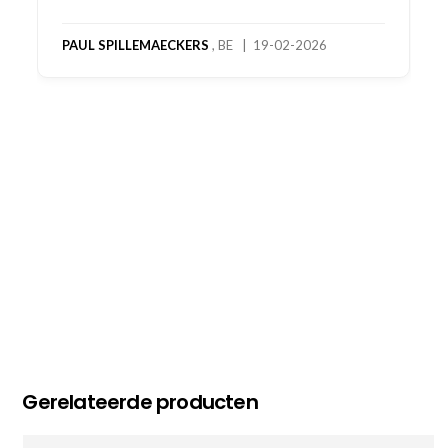
product! Telefonisch contact gehad en 1e deel
bestelling al ontvangen met gifts, waardoor je
oog merkt voor echte service. Nu nog wachten
op deel 2 en kickboksen maar!
MC MAASTRICHT
, NL | 11-02-2026
Gerelateerde producten