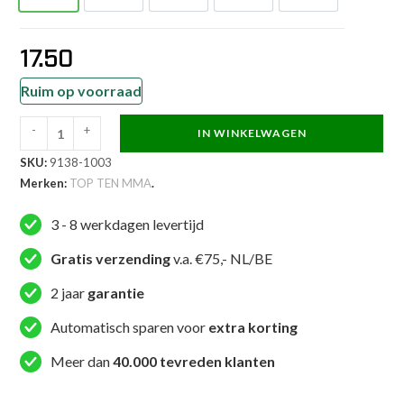
17.50
Ruim op voorraad
-
+
IN WINKELWAGEN
TOP
SKU:
9138-1003
TEN
Merken:
TOP TEN MMA
.
MMA
T-
3 - 8 werkdagen levertijd
shirt
-
Gratis verzending
v.a. €75,- NL/BE
BRAVE
2 jaar
garantie
-
Wit
Automatisch sparen voor
extra korting
aantal
Meer dan
40.000 tevreden klanten