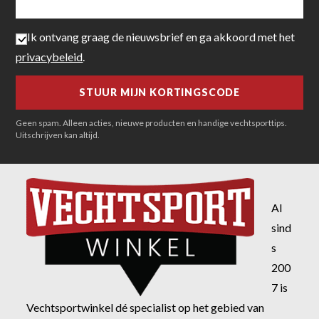
Ik ontvang graag de nieuwsbrief en ga akkoord met het
privacybeleid
.
Geen spam. Alleen acties, nieuwe producten en handige vechtsporttips.
Uitschrijven kan altijd.
Al
sind
s
200
7 is
Vechtsportwinkel dé specialist op het gebied van