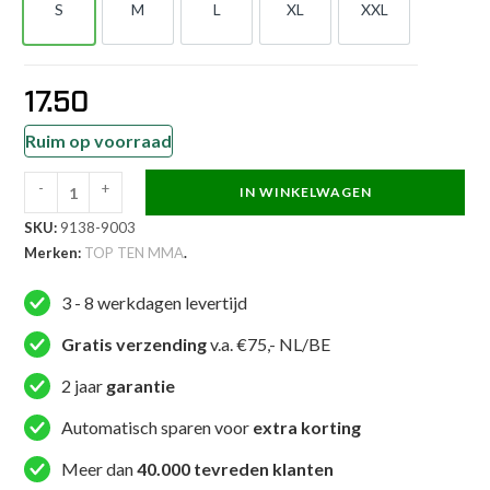
S
M
L
XL
XXL
S
M
L
XL
XXL
17.50
Ruim op voorraad
-
+
IN WINKELWAGEN
TOP
SKU:
9138-9003
TEN
Merken:
TOP TEN MMA
.
MMA
T-
3 - 8 werkdagen levertijd
shirt
-
Gratis verzending
v.a. €75,- NL/BE
BRAVE
2 jaar
garantie
-
Zwart
Automatisch sparen voor
extra korting
aantal
Meer dan
40.000 tevreden klanten