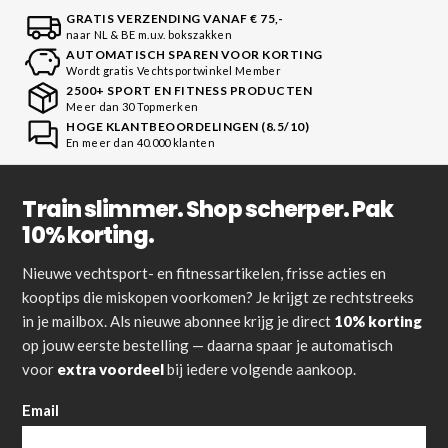
GRATIS VERZENDING VANAF € 75,-
naar NL & BE m.u.v. bokszakken
AUTOMATISCH SPAREN VOOR KORTING
Wordt gratis Vechtsportwinkel Member
2500+ SPORT EN FITNESS PRODUCTEN
Meer dan 30 Topmerken
HOGE KLANTBEOORDELINGEN (8.5/10)
En meer dan 40.000 klanten
Train slimmer. Shop scherper. Pak
10% korting.
Nieuwe vechtsport- en fitnessartikelen, frisse acties en
kooptips die miskopen voorkomen? Je krijgt ze rechtstreeks
in je mailbox. Als nieuwe abonnee krijg je direct
10% korting
op jouw eerste bestelling — daarna spaar je automatisch
voor
extra voordeel
bij iedere volgende aankoop.
Email