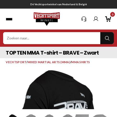
Ga
Gratis verzending vanaf € 75,-
naar
0
inhoud
VER
ZOE
TOP TEN MMA T-shirt – BRAVE – Zwart
VECHTSPORT
/
MIXED MARTIAL ARTS (MMA)
/
MMA SHIRTS