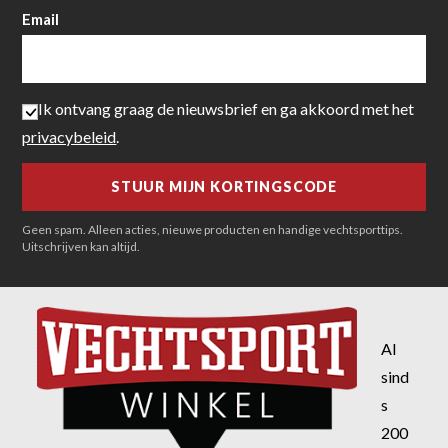
Email
Ik ontvang graag de nieuwsbrief en ga akkoord met het
privacybeleid
.
Geen spam. Alleen acties, nieuwe producten en handige vechtsporttips.
Uitschrijven kan altijd.
Al
sind
s
200