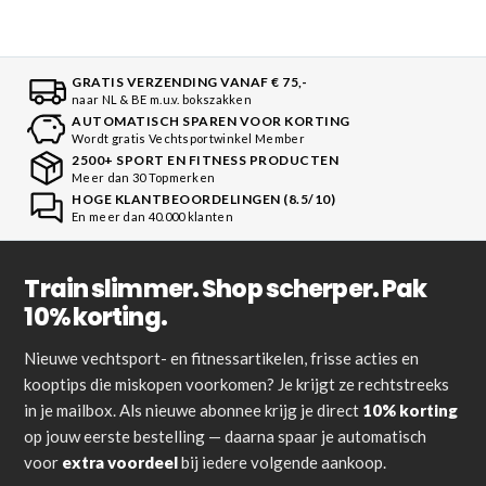
GRATIS VERZENDING VANAF € 75,-
naar NL & BE m.u.v. bokszakken
AUTOMATISCH SPAREN VOOR KORTING
Wordt gratis Vechtsportwinkel Member
2500+ SPORT EN FITNESS PRODUCTEN
Meer dan 30 Topmerken
HOGE KLANTBEOORDELINGEN (8.5/10)
En meer dan 40.000 klanten
Train slimmer. Shop scherper. Pak
10% korting.
Nieuwe vechtsport- en fitnessartikelen, frisse acties en
kooptips die miskopen voorkomen? Je krijgt ze rechtstreeks
in je mailbox. Als nieuwe abonnee krijg je direct
10% korting
op jouw eerste bestelling — daarna spaar je automatisch
voor
extra voordeel
bij iedere volgende aankoop.