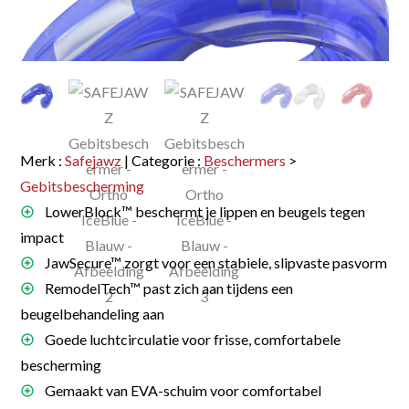
Merk :
Safejawz
| Categorie :
Beschermers
>
Gebitsbescherming
LowerBlock™ beschermt je lippen en beugels tegen
impact
JawSecure™ zorgt voor een stabiele, slipvaste pasvorm
RemodelTech™ past zich aan tijdens een
beugelbehandeling aan
Goede luchtcirculatie voor frisse, comfortabele
bescherming
Gemaakt van EVA-schuim voor comfortabel