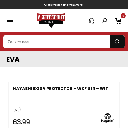
Ga
Gratis verzending vanaf € 75,-
naar
0
inhoud
VER
ZOE
EVA
HAYASHI BODY PROTECTOR – WKF U14 – WIT
XL
63.99