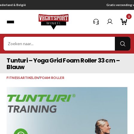
Ga
Gratis verzending vanaf € 75,-
naar
0
inhoud
VER
ZOE
Tunturi – Yoga Grid Foam Roller 33 cm –
Blauw
FITNESSARTIKELEN
/
FOAM ROLLER