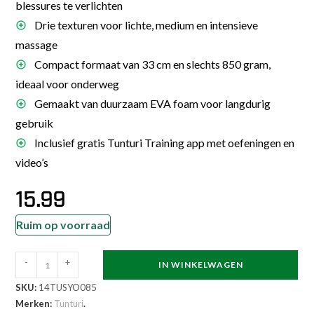
blessures te verlichten
Drie texturen voor lichte, medium en intensieve
massage
Compact formaat van 33 cm en slechts 850 gram,
ideaal voor onderweg
Gemaakt van duurzaam EVA foam voor langdurig
gebruik
Inclusief gratis Tunturi Training app met oefeningen en
video’s
15.99
Ruim op voorraad
Tunturi
-
+
IN WINKELWAGEN
-
SKU:
14TUSYO085
Yoga
Merken:
Tunturi
.
Grid