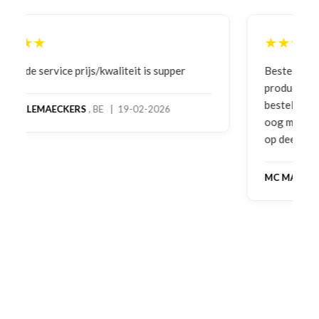
★★★★★
Bestelling gedaan vanwege goede prijzen en
product! Telefonisch contact gehad en 1e deel
bestelling al ontvangen met gifts, waardoor je
oog merkt voor echte service. Nu nog wachten
op deel 2 en kickboksen maar!
MC MAASTRICHT
, NL | 11-02-2026