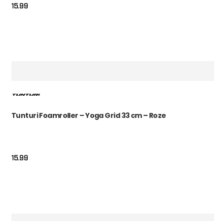
15.99
Tunturi Foamroller – Yoga Grid 33 cm – Roze
15.99