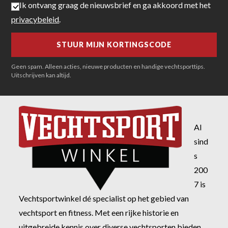
Ik ontvang graag de nieuwsbrief en ga akkoord met het
privacybeleid
.
Geen spam. Alleen acties, nieuwe producten en handige vechtsporttips.
Uitschrijven kan altijd.
Al
sind
s
200
7 is
Vechtsportwinkel dé specialist op het gebied van
vechtsport en fitness. Met een rijke historie en
uitgebreide kennis over diverse vechtsporten bieden