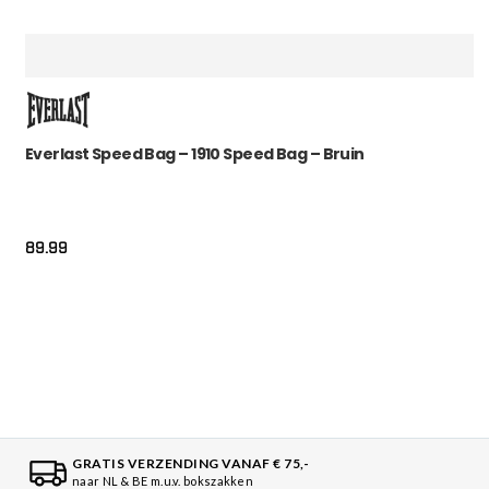
Everlast Speed Bag – 1910 Speed Bag – Bruin
89.99
GRATIS VERZENDING VANAF € 75,-
naar NL & BE m.u.v. bokszakken