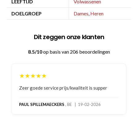
LEEFTIJD
Volwassenen
DOELGROEP
Dames
,
Heren
Dit zeggen onze klanten
8.5/10
op basis van 206 beoordelingen
★★★★★
Bestelling gedaan vanwege goede prijzen en
product! Telefonisch contact gehad en 1e deel
bestelling al ontvangen met gifts, waardoor je
oog merkt voor echte service. Nu nog wachten
op deel 2 en kickboksen maar!
MC MAASTRICHT
, NL | 11-02-2026