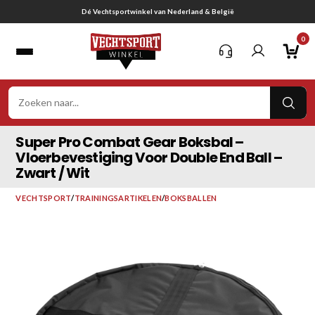
Ga
Gratis verzending vanaf € 75,-
naar
0
inhoud
VER
ZOE
Super Pro Combat Gear Boksbal –
Vloerbevestiging Voor Double End Ball –
Zwart / Wit
VECHTSPORT
/
TRAININGSARTIKELEN
/
BOKSBALLEN