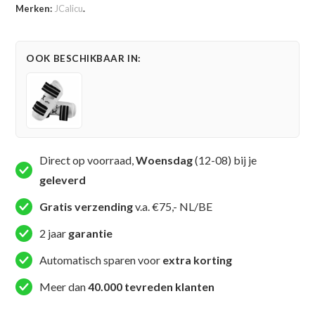
Merken:
JCalicu
.
-
JC
Club
OOK BESCHIKBAAR IN:
-
Wit
(JC-
CL-
1007)
aantal
Direct op voorraad,
Woensdag
(12-08) bij je
geleverd
Gratis verzending
v.a. €75,- NL/BE
2 jaar
garantie
Automatisch sparen voor
extra korting
Meer dan
40.000 tevreden klanten