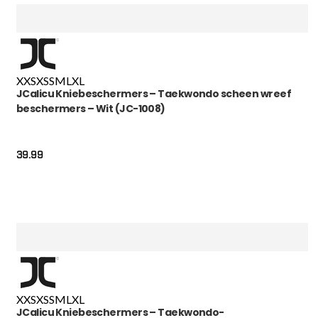
XXS
XS
S
M
L
XL
JCalicu Kniebeschermers – Taekwondo scheen wreef
beschermers – Wit (JC-1008)
39.99
XXS
XS
S
M
L
XL
JCalicu Kniebeschermers – Taekwondo-