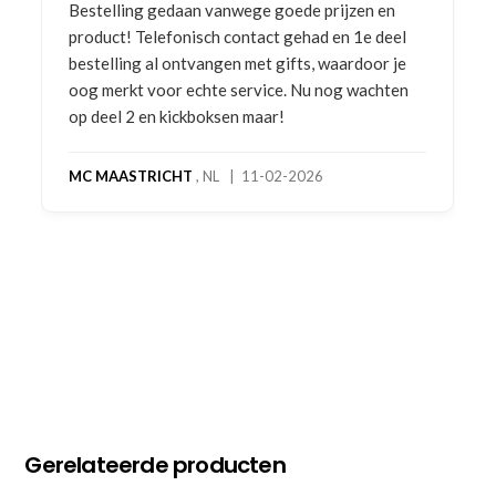
 vanwege goede prijzen en
Goede prijzen, goede serv
ch contact gehad en 1e deel
angen met gifts, waardoor je
JULIA
, NL | 08-02-2026
hte service. Nu nog wachten
oksen maar!
 NL | 11-02-2026
Gerelateerde producten