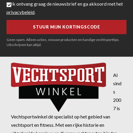
Ik ontvang graag de nieuwsbrief en ga akkoord met het
privacybeleid
.
Geen spam. Alleen acties, nieuwe producten en handige vechtsporttips.
Uitschrijven kan altijd.
Al
sind
s
200
7 is
Vechtsportwinkel dé specialist op het gebied van
vechtsport en fitness. Met een rijke historie en