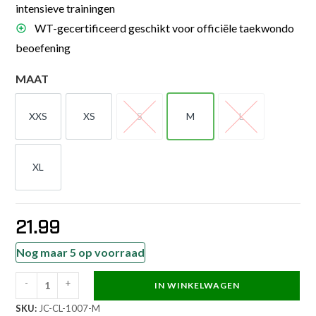
intensieve trainingen
WT-gecertificeerd geschikt voor officiële taekwondo
beoefening
MAAT
XXS
XS
S
M
L
XXS
XS
S
M
L
XL
XL
21.99
Nog maar 5 op voorraad
-
+
IN WINKELWAGEN
JCalicu
SKU:
JC-CL-1007-M
Kniebeschermers