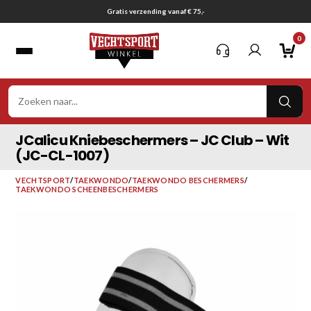
Ga
Gratis verzending vanaf € 75,-
naar
0
inhoud
VER
ZOE
JCalicu Kniebeschermers – JC Club – Wit
(JC-CL-1007)
VECHTSPORT
/
TAEKWONDO
/
TAEKWONDO BESCHERMERS
/
TAEKWONDO SCHEENBESCHERMERS