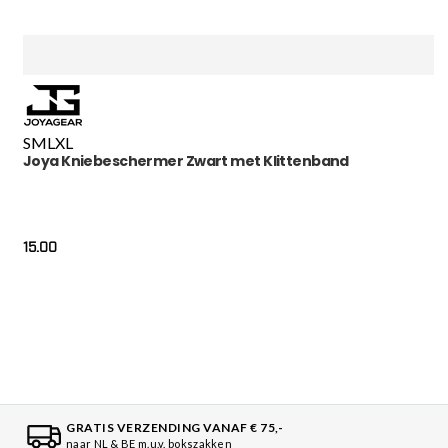
S
M
L
XL
Joya Kniebeschermer Zwart met Klittenband
15.00
GRATIS VERZENDING VANAF € 75,-
naar NL & BE m.u.v. bokszakken