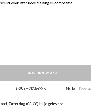
chikt voor intensieve training en competitie
L
L
IN WINKELWAGEN
SKU:
B-FORCE-BKP-L
Merken:
Booster
.
raad,
Zaterdag
(08-08) bij je
geleverd