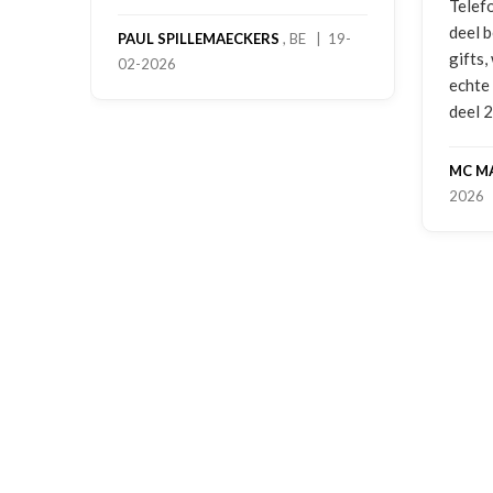
Telefon
deel be
PAUL SPILLEMAECKERS
, BE | 19-
gifts, 
02-2026
echte s
deel 2 
MC MA
2026