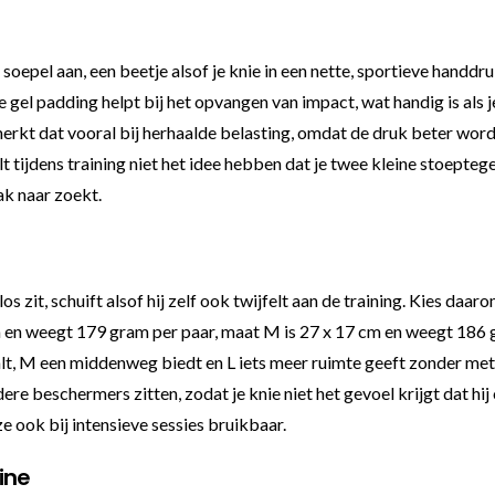
epel aan, een beetje alsof je knie in een nette, sportieve handdru
De gel padding helpt bij het opvangen van impact, wat handig is als j
rkt dat vooral bij herhaalde belasting, omdat de druk beter wordt
ilt tijdens training niet het idee hebben dat je twee kleine stoept
aak naar zoekt.
s zit, schuift alsof hij zelf ook twijfelt aan de training. Kies daa
 en weegt 179 gram per paar, maat M is 27 x 17 cm en weegt 186 g
alt, M een middenweg biedt en L iets meer ruimte geeft zonder met
dere beschermers zitten, zodat je knie niet het gevoel krijgt dat 
ze ook bij intensieve sessies bruikbaar.
ine