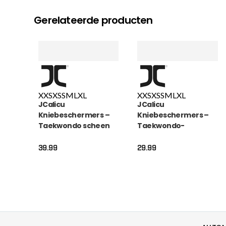
Gerelateerde producten
XXS
XS
S
M
L
XL
XXS
XS
S
M
L
XL
JCalicu
JCalicu
Kniebeschermers –
Kniebeschermers –
Taekwondo scheen
Taekwondo-
wreef beschermers –
scheenbeschermers
Wit (JC-1008)
– Wit (JC-1007)
39.99
29.99