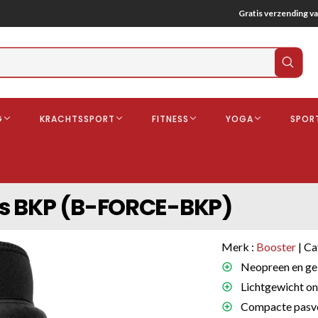
Gratis verzending va
Verz
zoek
G
KRACHTSSPORT
FITNESS
YOGA
SPOR
ndschoenen
Boksbeschermers
Boksbroe
Bandages
s BKP (B-FORCE-BKP)
Gebitsbescherming
dschoenen
Merk :
Booster
| Ca
o
Neopreen en ge
Lichtgewicht on
deren
Compacte pasvor