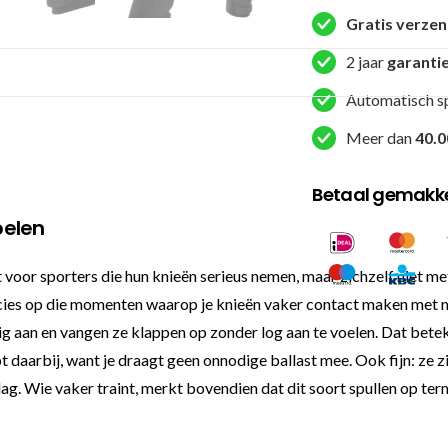
aantal
Gratis verze
2 jaar
garanti
Automatisch s
Meer dan
40.0
Betaal gemakkel
pelen
or sporters die hun knieën serieus nemen, maar zichzelf niet met
ies op die momenten waarop je knieën vaker contact maken met mat,
ig aan en vangen ze klappen op zonder log aan te voelen. Dat betek
aarbij, want je draagt geen onnodige ballast mee. Ook fijn: ze zi
g. Wie vaker traint, merkt bovendien dat dit soort spullen op termij