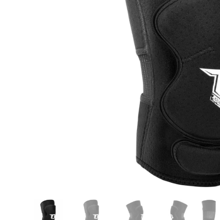
Karate
Voor dam
Zakhand
Taekwondo
Trainin
Brazilian Jiu jitsu
Bokszak
Bevestig
Krav Maga
bokszak
Bokspop
Stoot- e
Stootkus