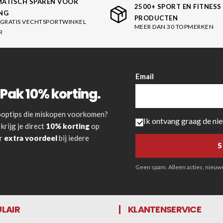
ATISCH SPAREN VOOR
2500+ SPORT EN FITNESS
NG
PRODUCTEN
GRATIS VECHTSPORTWINKEL
MEER DAN 30 TOPMERKEN
R
Email
Pak 10% korting.
 kooptips die miskopen voorkomen?
Ik ontvang graag de ni
krijg je direct
10% korting
op
or
extra voordeel
bij iedere
Geen spam. Alleen acties, nieuwe 
LAIR
KLANTENSERVICE