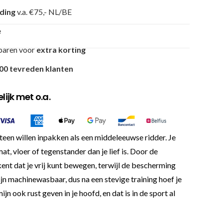
nding
v.a. €75,- NL/BE
e
paren voor
extra korting
00 tevreden klanten
ijk met o.a.
een willen inpakken als een middeleeuwse ridder. Je
 vloer of tegenstander dan je lief is. Door de
ent dat je vrij kunt bewegen, terwijl de bescherming
jn machinewasbaar, dus na een stevige training hoef je
n ook rust geven in je hoofd, en dat is in de sport al