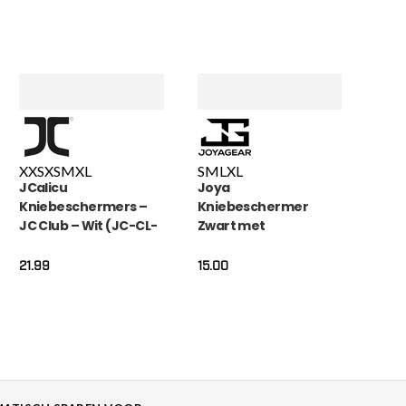
XXS
XS
M
XL
S
M
L
XL
JCalicu
Joya
Kniebeschermers –
Kniebeschermer
JC Club – Wit (JC-CL-
Zwart met
1007)
Klittenband
21.99
15.00