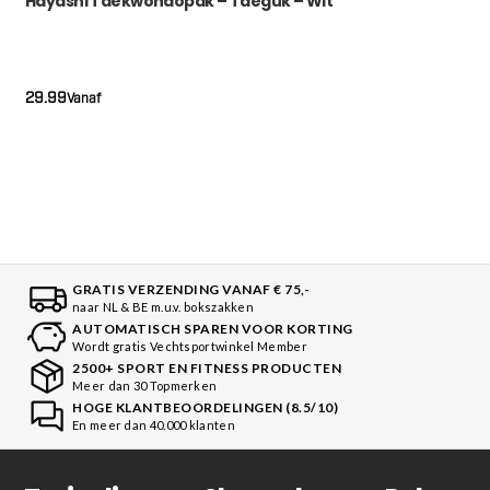
Hayashi Taekwondopak – Taeguk – Wit
29.99
Vanaf
GRATIS VERZENDING VANAF € 75,-
naar NL & BE m.u.v. bokszakken
AUTOMATISCH SPAREN VOOR KORTING
Wordt gratis Vechtsportwinkel Member
2500+ SPORT EN FITNESS PRODUCTEN
Meer dan 30 Topmerken
HOGE KLANTBEOORDELINGEN (8.5/10)
En meer dan 40.000 klanten