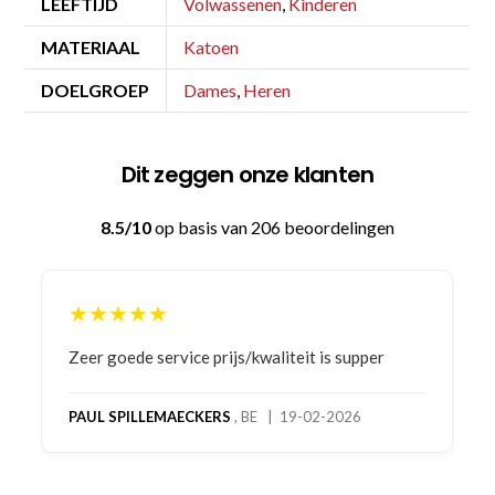
LEEFTIJD
Volwassenen
,
Kinderen
MATERIAAL
Katoen
DOELGROEP
Dames
,
Heren
Dit zeggen onze klanten
8.5/10
op basis van 206 beoordelingen
★★★★★
 prijs/kwaliteit is supper
Bestelling gedaan vanweg
product! Telefonisch cont
bestelling al ontvangen me
KERS
, BE | 19-02-2026
oog merkt voor echte serv
op deel 2 en kickboksen m