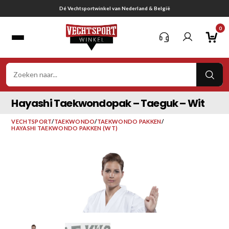
Ga
ië
Gratis verzending vanaf € 75,-
naar
0
inhoud
VER
ZOE
Hayashi Taekwondopak – Taeguk – Wit
VECHTSPORT
/
TAEKWONDO
/
TAEKWONDO PAKKEN
/
HAYASHI TAEKWONDO PAKKEN (WT)