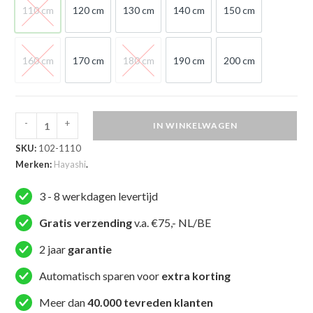
110 cm
120 cm
130 cm
140 cm
150 cm
110 cm
120 cm
130 cm
140 cm
150 cm
160 cm
170 cm
180 cm
190 cm
200 cm
160 cm
170 cm
180 cm
190 cm
200 cm
-
+
IN WINKELWAGEN
Hayashi
SKU:
102-1110
Taekwondopak
Merken:
Hayashi
.
-
Taeguk
3 - 8 werkdagen levertijd
-
Wit
Gratis verzending
v.a. €75,- NL/BE
aantal
2 jaar
garantie
Automatisch sparen voor
extra korting
Meer dan
40.000 tevreden klanten