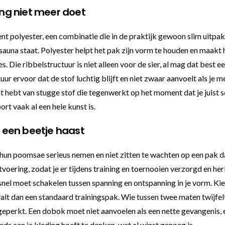
ang niet meer doet
nt polyester, een combinatie die in de praktijk gewoon slim uitpak
 sauna staat. Polyester helpt het pak zijn vorm te houden en maakt he
s. Die ribbelstructuur is niet alleen voor de sier, al mag dat best
ctuur ervoor dat de stof luchtig blijft en niet zwaar aanvoelt als j
 hebt van stugge stof die tegenwerkt op het moment dat je juist s
rt vaak al een hele kunst is.
 een beetje haast
n poomsae serieus nemen en niet zitten te wachten op een pak dat
ering, zodat je er tijdens training en toernooien verzorgd en herk
 snel moet schakelen tussen spanning en ontspanning in je vorm. Kie
lt dan een standaard trainingspak. Wie tussen twee maten twijfel
eperkt. Een dobok moet niet aanvoelen als een nette gevangenis, en
eds aan je kleding hoeft te denken, wat al winst genoeg is.