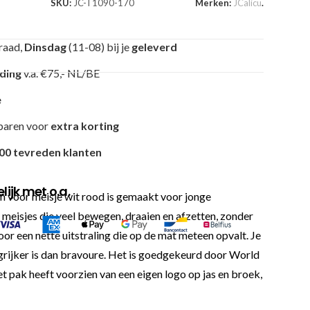
SKU:
JC-T1090-170
Merken:
JCalicu
.
raad,
Dinsdag
(11-08) bij je
geleverd
nding
v.a. €75,- NL/BE
e
paren voor
extra korting
00 tevreden klanten
ijk met o.a.
 voor meisje wit rood is gemaakt voor jonge
 meisjes die veel bewegen, draaien en afzetten, zonder
oor een nette uitstraling die op de mat meteen opvalt. Je
grijker is dan bravoure. Het is goedgekeurd door World
t pak heeft voorzien van een eigen logo op jas en broek,