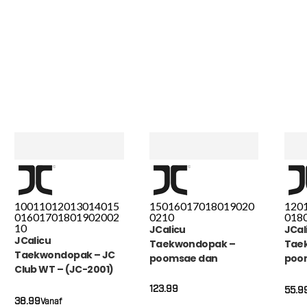
100
110
120
130
140
15
150
160
170
180
190
20
120
0
160
170
180
190
200
2
0
210
0
18
10
JCalicu
JCal
JCalicu
Taekwondopak –
Tae
Taekwondopak – JC
poomsae dan
poo
Club WT – (JC-2001)
taekwondopak voor
tae
dames WT – JC-K2012
jong
123.99
55.9
38.99
blau
Vanaf