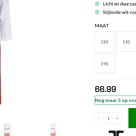
Licht en duurzaa
es
Stijlvolle wit-r
schoenen
MAAT
gsartikelen
120
130
ingsmateriaal
120
130
pen
190
190
n trapkussens
sens en pads
66.99
Nog maar 5 op vo
-
+
JCalicu
Taekwondopak