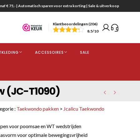
naf € 75,- | Automatisch sparen voor extra korting | Sale & uitverkoop
Klantbeoordelingen (206)
end
8.5
/10
opdracht
TKLEDING
ACCESSOIRES
SALE
kjes
w (JC-T1090)
egorie :
Taekwondo pakken
>
Jcalicu Taekwondo
rpen voor poomsae en WT wedstrijden
asvorm voor optimale bewegingsvrijheid