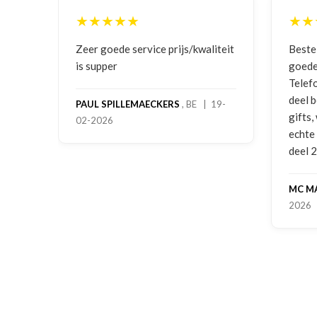
★★★★★
★★
ging
Zeer goede service prijs/kwaliteit
Beste
is supper
goede
Telef
deel 
PAUL SPILLEMAECKERS
, BE | 19-
gifts
02-2026
-
echte
deel 
MC M
2026