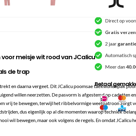
-
poomsae
poom
Direct op voor
-
wit
Gratis verze
/
2 jaar
garanti
blauw
(JC-
Automatisch s
or meisje wit rood van JCalicu
T1090)
Meer dan
40.0
aantal
ls de trap
Betaal gemakkel
trekt en daarna vergeet. Dit JCalicu poomsae taekwondopak poom
tuigend willen neerzetten. De pasvorm is afgestemd op cadetten en
e om vrij te bewegen, terwijl het ribbelvormige weefpatroon zorgt v
dstrijden, dus eigenlijk op al die momenten waarop techniek belan
 mooi wil bewegen, maar ook volgens de regels. En omdat JCalicu he