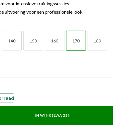
m voor intensieve trainingssessies
ode uitvoering voor een professionele look
140
150
160
170
180
140
150
160
170
180
orraad
IN WINKELWAGEN