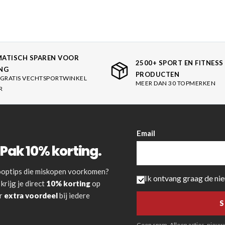
ATISCH SPAREN VOOR
2500+ SPORT EN FITNESS
NG
PRODUCTEN
GRATIS VECHTSPORTWINKEL
MEER DAN 30 TOPMERKEN
R
Email
Pak 10% korting.
 kooptips die miskopen voorkomen?
Ik ontvang graag de ni
krijg je direct
10% korting
op
or
extra voordeel
bij iedere
Geen spam. Alleen acties, nieuwe 