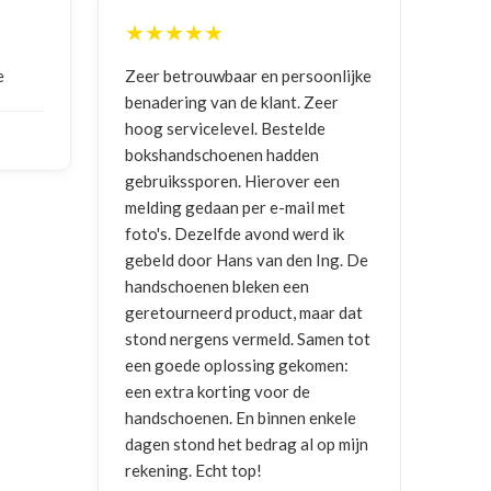
★★★★★
★
e
Zeer betrouwbaar en persoonlijke
Goed
benadering van de klant. Zeer
ontv
hoog servicelevel. Bestelde
bokshandschoenen hadden
NIC
gebruikssporen. Hierover een
2026
melding gedaan per e-mail met
foto's. Dezelfde avond werd ik
gebeld door Hans van den Ing. De
handschoenen bleken een
geretourneerd product, maar dat
stond nergens vermeld. Samen tot
een goede oplossing gekomen:
een extra korting voor de
handschoenen. En binnen enkele
dagen stond het bedrag al op mijn
rekening. Echt top!