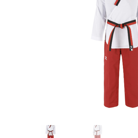
Karate
Voor dam
Zakhand
Taekwondo
Trainin
Brazilian Jiu jitsu
Bokszak
Bevestig
Krav Maga
bokszak
Bokspop
Stoot- e
Stootkus