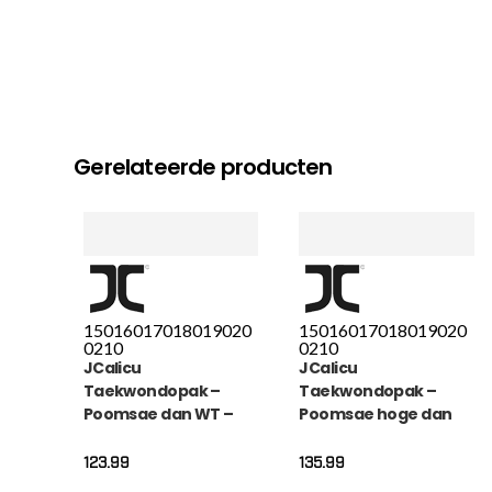
Gerelateerde producten
150
160
170
180
190
20
150
160
170
180
190
20
0
210
0
210
JCalicu
JCalicu
Taekwondopak –
Taekwondopak –
Poomsae dan WT –
Poomsae hoge dan
wit / zwart (JC-K2011)
taekwondopak WT –
goud-zwart (JC-
123.99
135.99
K2022)