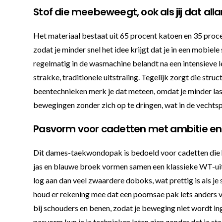
Stof die meebeweegt, ook als jij dat all
Het materiaal bestaat uit 65 procent katoen en 35 proce
zodat je minder snel het idee krijgt dat je in een mobiele
regelmatig in de wasmachine belandt na een intensieve le
strakke, traditionele uitstraling. Tegelijk zorgt die stru
beentechnieken merk je dat meteen, omdat je minder last
bewegingen zonder zich op te dringen, wat in de vechtspo
Pasvorm voor cadetten met ambitie en
Dit dames-taekwondopak is bedoeld voor cadetten die hu
jas en blauwe broek vormen samen een klassieke WT-uitvo
log aan dan veel zwaardere doboks, wat prettig is als je
houd er rekening mee dat een poomsae pak iets anders va
bij schouders en benen, zodat je beweging niet wordt ing
pasvorm kun je je technieken laten zien zonder dat je ste