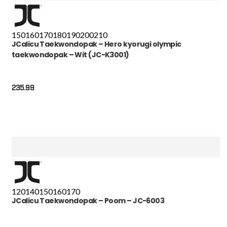
150
160
170
180
190
200
210
JCalicu Taekwondopak – Hero kyorugi olympic
taekwondopak – Wit (JC-K3001)
235.99
120
140
150
160
170
JCalicu Taekwondopak – Poom – JC-6003