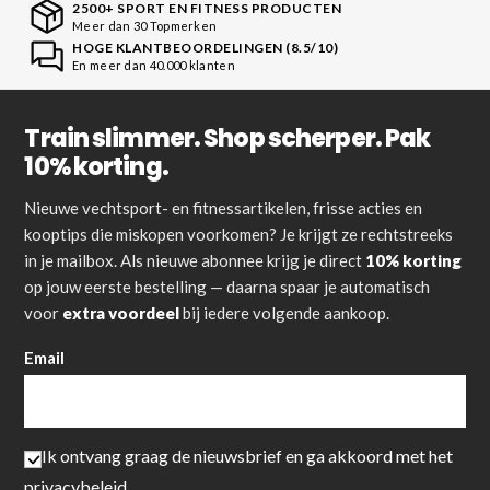
2500+ SPORT EN FITNESS PRODUCTEN
Meer dan 30 Topmerken
HOGE KLANTBEOORDELINGEN (8.5/10)
En meer dan 40.000 klanten
Train slimmer. Shop scherper. Pak
10% korting.
Nieuwe vechtsport- en fitnessartikelen, frisse acties en
kooptips die miskopen voorkomen? Je krijgt ze rechtstreeks
in je mailbox. Als nieuwe abonnee krijg je direct
10% korting
op jouw eerste bestelling — daarna spaar je automatisch
voor
extra voordeel
bij iedere volgende aankoop.
Email
Ik ontvang graag de nieuwsbrief en ga akkoord met het
privacybeleid
.