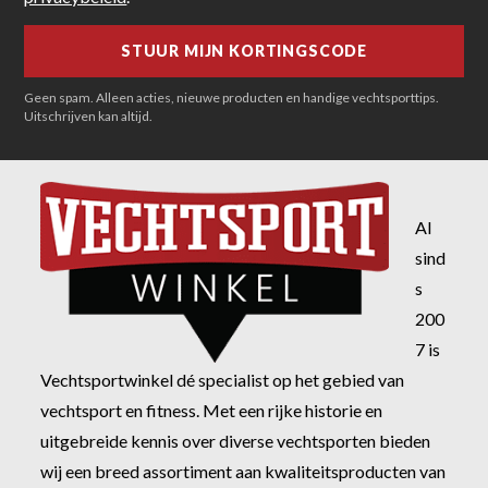
Geen spam. Alleen acties, nieuwe producten en handige vechtsporttips.
Uitschrijven kan altijd.
Al
sind
s
200
7 is
Vechtsportwinkel dé specialist op het gebied van
vechtsport en fitness. Met een rijke historie en
uitgebreide kennis over diverse vechtsporten bieden
wij een breed assortiment aan kwaliteitsproducten van