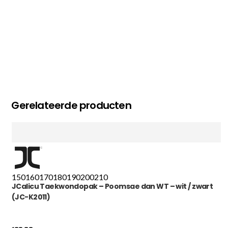
Gerelateerde producten
150
160
170
180
190
200
210
JCalicu Taekwondopak – Poomsae dan WT – wit / zwart
(JC-K2011)