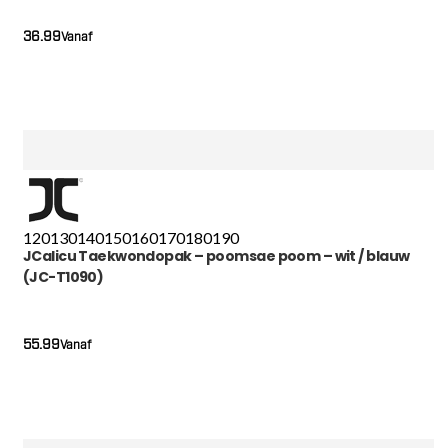
36.99
Vanaf
120
130
140
150
160
170
180
190
JCalicu Taekwondopak – poomsae poom – wit / blauw
(JC-T1090)
55.99
Vanaf