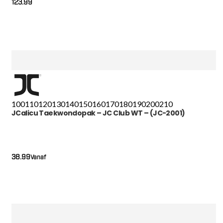
123.99
100
110
120
130
140
150
160
170
180
190
200
210
JCalicu Taekwondopak – JC Club WT – (JC-2001)
38.99
Vanaf