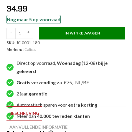
34.99
Nog maar 5 op voorraad
-
+
IN WINKELWAGEN
JCalicu
SKU:
JC-0001-180
Taekwondopak
Merken:
JCalicu
.
-
Basic
Direct op voorraad,
Woensdag
(12-08) bij je
Uniform
geleverd
WT
approved
Gratis verzending
v.a. €75,- NL/BE
-
2 jaar
garantie
Wit
(JC-
Automatisch sparen voor
extra korting
0001)
BESCHRIJVING
Meer dan
40.000 tevreden klanten
aantal
AANVULLENDE INFORMATIE