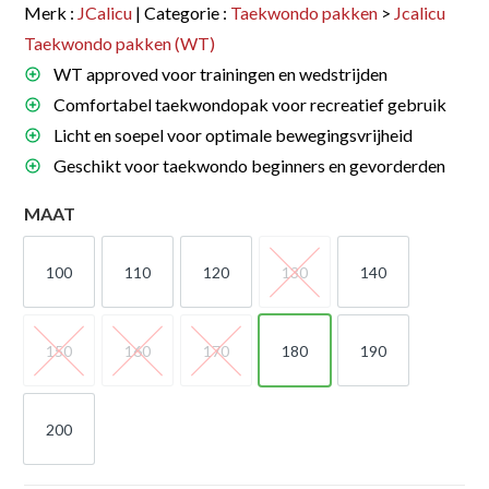
Merk :
JCalicu
| Categorie :
Taekwondo pakken
>
Jcalicu
Taekwondo pakken (WT)
WT approved voor trainingen en wedstrijden
Comfortabel taekwondopak voor recreatief gebruik
Licht en soepel voor optimale bewegingsvrijheid
Geschikt voor taekwondo beginners en gevorderden
MAAT
100
110
120
130
140
100
110
120
130
140
150
160
170
180
190
150
160
170
180
190
200
200