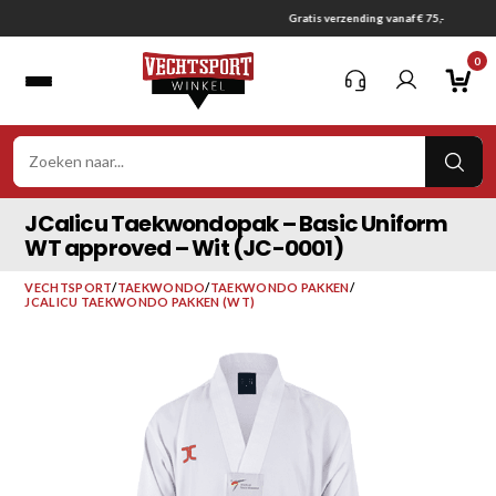
Ga
Gratis verzending vanaf € 75,-
naar
0
inhoud
VER
ZOE
JCalicu Taekwondopak – Basic Uniform
WT approved – Wit (JC-0001)
VECHTSPORT
/
TAEKWONDO
/
TAEKWONDO PAKKEN
/
JCALICU TAEKWONDO PAKKEN (WT)