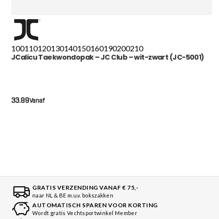
100
110
120
130
140
150
160
190
200
210
JCalicu Taekwondopak – JC Club – wit-zwart (JC-5001)
33.99
Vanaf
GRATIS VERZENDING VANAF € 75,-
naar NL & BE m.u.v. bokszakken
AUTOMATISCH SPAREN VOOR KORTING
Wordt gratis Vechtsportwinkel Member