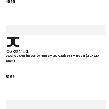
45.99
XXS
XS
S
M
L
XL
JCalicu Oorbeschermers – JC Club WT – Rood (JC-CL-
1002)
35.99