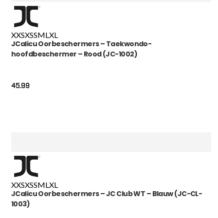
XXS
XS
S
M
L
XL
JCalicu Oorbeschermers – Taekwondo-
hoofdbeschermer – Rood (JC-1002)
45.99
XXS
XS
S
M
L
XL
JCalicu Oorbeschermers – JC Club WT – Blauw (JC-CL-
1003)