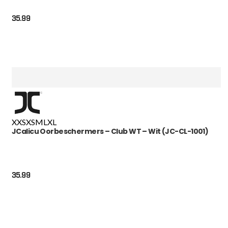
35.99
XXS
XS
M
L
XL
JCalicu Oorbeschermers – Club WT – Wit (JC-CL-1001)
35.99