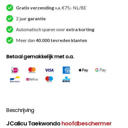
Wit
Gratis verzending
v.a. €75,- NL/BE
(JC-
2 jaar
garantie
1001)
aantal
Automatisch sparen voor
extra korting
Meer dan
40.000 tevreden klanten
Betaal gemakkelijk met o.a.
Beschrijving
JCalicu Taekwondo
hoofdbeschermer