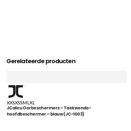
Gerelateerde producten
XXS
XS
S
M
L
XL
JCalicu Oorbeschermers – Taekwondo-
hoofdbeschermer – blauw (JC-1003)