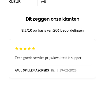
KLEUR
wit
Dit zeggen onze klanten
8.5/10
op basis van 206 beoordelingen
★★★★★
Bestelling gedaan vanwege goede prijzen en
product! Telefonisch contact gehad en 1e deel
bestelling al ontvangen met gifts, waardoor je
oog merkt voor echte service. Nu nog wachten
op deel 2 en kickboksen maar!
MC MAASTRICHT
, NL | 11-02-2026