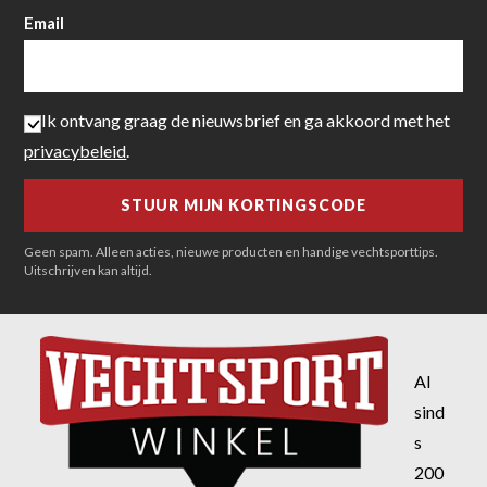
Email
Ik ontvang graag de nieuwsbrief en ga akkoord met het
privacybeleid
.
Geen spam. Alleen acties, nieuwe producten en handige vechtsporttips.
Uitschrijven kan altijd.
Al
sind
s
200