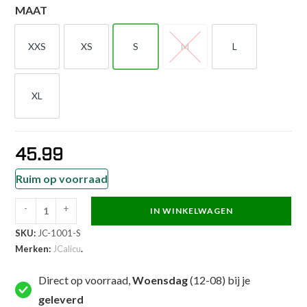
MAAT
XXS
XS
S
M
L
XXS
XS
S
M
L
XL
XL
45.99
Ruim op voorraad
-
+
IN WINKELWAGEN
JCalicu
SKU:
JC-1001-S
Oorbeschermers
Merken:
JCalicu
.
-
Taekwondo-
Direct op voorraad,
Woensdag
(12-08) bij je
hoofdbeschermer
geleverd
-