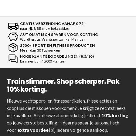
GRATIS VERZENDING VANAF € 75,-
naar NL & BE m.u.v. bokszakken
AUTOMATISCH SPAREN VOOR KORTING
Wordt gratis Vechtsportwinkel Member
2500+ SPORT EN FITNESS PRODUCTEN
Meer dan 30 Topmerken
HOGE KLANTBEOORDELINGEN (8.5/10)
En meer dan 40.000 klanten
Train slimmer. Shop scherper. Pak
10% korting.
Nieuwe vechtsport- en fitnessartikelen, frisse acties en
kooptips die miskopen voorkomen? Je krijgt ze rechtstreeks
in je mailbox. Als nieuwe abonnee krijg je direct
10% korting
op jouw eerste bestelling — daarna spaar je automatisch
voor
extra voordeel
bij iedere volgende aankoop.