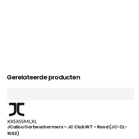
Gerelateerde producten
XXS
XS
S
M
L
XL
JCalicu Oorbeschermers – JC Club WT – Rood (JC-CL-
1002)