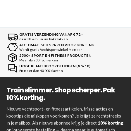
GRATIS VERZENDING VANAF € 75,-
naar NL & BE m.u.v. bokszakken
AUTOMATISCH SPAREN VOOR KORTING
Wordt gratis Vechtsportwinkel Member
2500+ SPORT EN FITNESS PRODUCTEN
Meer dan 30 Topmerken
HOGE KLANTBEOORDELINGEN (8.5/10)
En meer dan 40.000 klanten
Train slimmer. Shop scherper. Pak
10% korting.
Nieuwe vechtsport- en fitnessartikelen, frisse acties en
kooptips die miskopen voorkomen? Je krijgt ze rechtstreeks
in je mailbox. Als nieuwe abonnee krijg je direct
10% korting
op jouw eerste bestelling — daarna spaar je automatisch