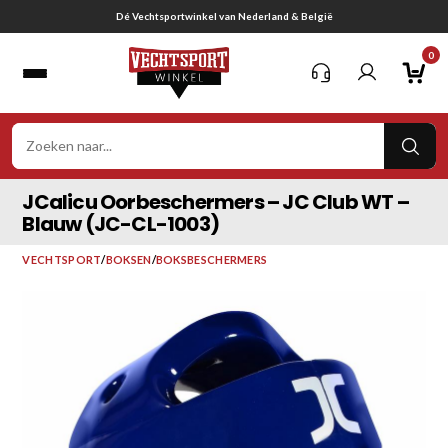
Ga
Gratis verzending vanaf € 75,-
naar
0
inhoud
VER
ZOE
JCalicu Oorbeschermers – JC Club WT –
Blauw (JC-CL-1003)
VECHTSPORT
/
BOKSEN
/
BOKSBESCHERMERS