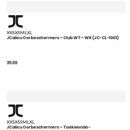
XXS
XS
M
L
XL
JCalicu Oorbeschermers – Club WT – Wit (JC-CL-1001)
35.99
XXS
XS
S
M
L
XL
JCalicu Oorbeschermers – Taekwondo-