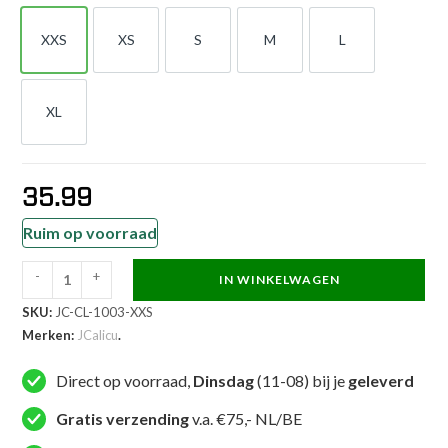
XXS
XS
S
M
L
XXS
XS
S
M
L
XL
XL
35.99
Ruim op voorraad
-
+
IN WINKELWAGEN
JCalicu
SKU:
JC-CL-1003-XXS
Oorbeschermers
Merken:
JCalicu
.
-
JC
Direct op voorraad,
Dinsdag
(11-08) bij je
geleverd
Club
WT
Gratis verzending
v.a. €75,- NL/BE
-