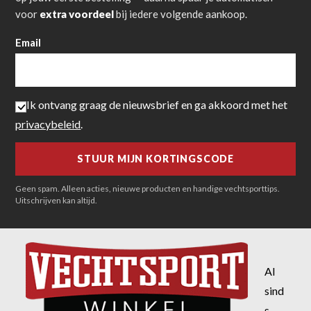
voor
extra voordeel
bij iedere volgende aankoop.
Email
Ik ontvang graag de nieuwsbrief en ga akkoord met het
privacybeleid
.
Geen spam. Alleen acties, nieuwe producten en handige vechtsporttips.
Uitschrijven kan altijd.
Al
sind
s