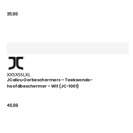
35.99
XXS
XS
S
L
XL
JCalicu Oorbeschermers – Taekwondo-
hoofdbeschermer – Wit (JC-1001)
45.99