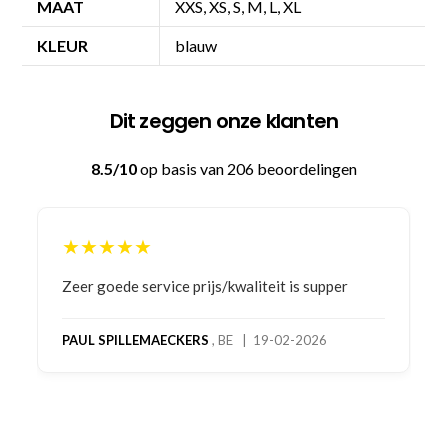
MAAT
XXS, XS, S, M, L, XL
KLEUR
blauw
Dit zeggen onze klanten
8.5/10
op basis van 206 beoordelingen
★★★★★
Bestelling gedaan vanwege goede prijzen en
product! Telefonisch contact gehad en 1e deel
bestelling al ontvangen met gifts, waardoor je
oog merkt voor echte service. Nu nog wachten
op deel 2 en kickboksen maar!
MC MAASTRICHT
, NL | 11-02-2026