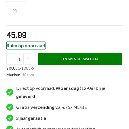
XL
XL
45.99
Ruim op voorraad
-
+
IN WINKELWAGEN
JCalicu
SKU:
JC-1003-S
Oorbeschermers
Merken:
JCalicu
.
-
Taekwondo-
Direct op voorraad,
Woensdag
(12-08) bij je
hoofdbeschermer
geleverd
-
blauw
Gratis verzending
v.a. €75,- NL/BE
(JC-
2 jaar
garantie
1003)
aantal
Automatisch sparen voor
extra korting