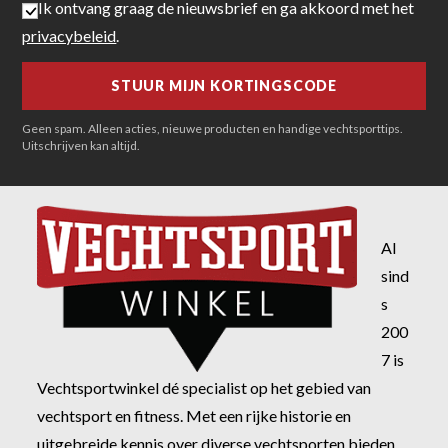
Ik ontvang graag de nieuwsbrief en ga akkoord met het
privacybeleid
.
Geen spam. Alleen acties, nieuwe producten en handige vechtsporttips.
Uitschrijven kan altijd.
Al
sind
s
200
7 is
Vechtsportwinkel dé specialist op het gebied van
vechtsport en fitness. Met een rijke historie en
uitgebreide kennis over diverse vechtsporten bieden