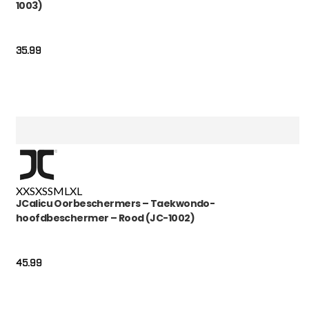
1003)
35.99
XXS
XS
S
M
L
XL
JCalicu Oorbeschermers – Taekwondo-
hoofdbeschermer – Rood (JC-1002)
45.99