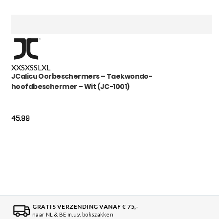
XXS
XS
S
L
XL
JCalicu Oorbeschermers – Taekwondo-
hoofdbeschermer – Wit (JC-1001)
45.99
GRATIS VERZENDING VANAF € 75,-
naar NL & BE m.u.v. bokszakken