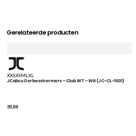
Gerelateerde producten
XXS
XS
M
L
XL
JCalicu Oorbeschermers – Club WT – Wit (JC-CL-1001)
35.99