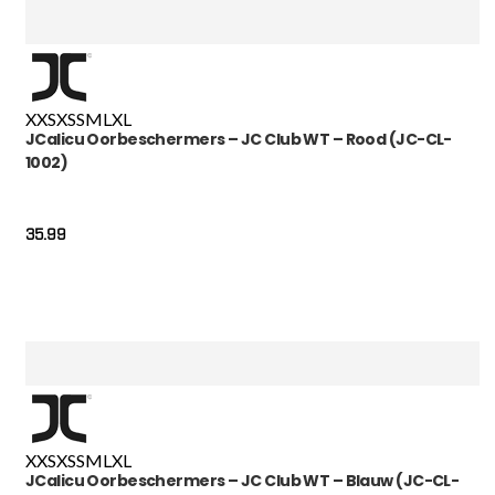
XXS
XS
S
M
L
XL
JCalicu Oorbeschermers – JC Club WT – Rood (JC-CL-
1002)
35.99
XXS
XS
S
M
L
XL
JCalicu Oorbeschermers – JC Club WT – Blauw (JC-CL-