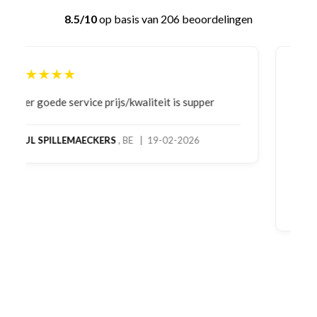
8.5/10
op basis van 206 beoordelingen
★★★★★
Bestelling gedaan vanwege goede prijzen en
product! Telefonisch contact gehad en 1e deel
bestelling al ontvangen met gifts, waardoor je
oog merkt voor echte service. Nu nog wachten
op deel 2 en kickboksen maar!
MC MAASTRICHT
, NL | 11-02-2026