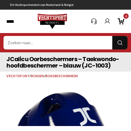
Ga
Gratis verzending vanaf € 75,-
naar
0
inhoud
VER
ZOE
JCalicu Oorbeschermers – Taekwondo-
hoofdbeschermer – blauw (JC-1003)
VECHTSPORT
/
BOKSEN
/
BOKSBESCHERMERS