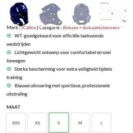
Merk :
JCalicu
| Categorie :
Boksen
>
Boksbeschermers
WT-goedgekeurd voor officiële taekwondo
wedstrijden
Lichtgewicht ontwerp voor comfortabel en snel
bewegen
Sterke bescherming voor extra veiligheid tijdens
training
Blauwe uitvoering met sportieve, professionele
uitstraling
MAAT
XXS
XS
S
M
L
XXS
XS
S
M
L