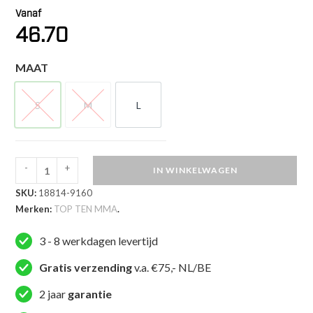
Vanaf
46.70
MAAT
S
M
L
S
M
L
-
+
IN WINKELWAGEN
TOP
SKU:
18814-9160
TEN
Merken:
TOP TEN MMA
.
MMA
Dames
3 - 8 werkdagen levertijd
MMA
artikel
Gratis verzending
v.a. €75,- NL/BE
-
2 jaar
garantie
Women