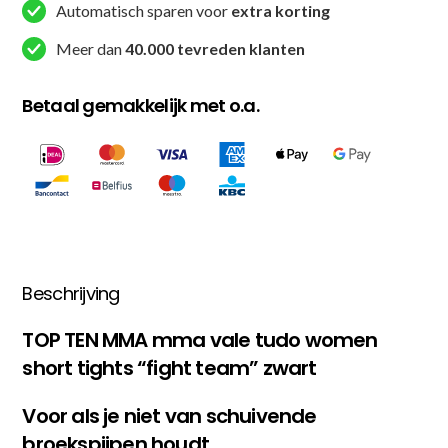
Fight
Automatisch sparen voor
extra korting
Team
Meer dan
40.000 tevreden klanten
-
Zwart
Betaal gemakkelijk met o.a.
aantal
Beschrijving
TOP TEN MMA mma vale tudo women
short tights “fight team” zwart
Voor als je niet van schuivende
broekspijpen houdt