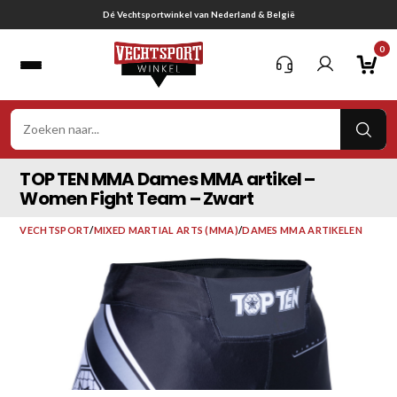
Ga
Dé Vechtsportwinkel van Nederland & België
naar
0
inhoud
VER
ZOE
TOP TEN MMA Dames MMA artikel –
Women Fight Team – Zwart
VECHTSPORT
/
MIXED MARTIAL ARTS (MMA)
/
DAMES MMA ARTIKELEN