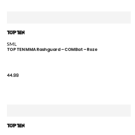
S
M
L
TOP TEN MMA Rashguard – COMBat – Roze
44.99