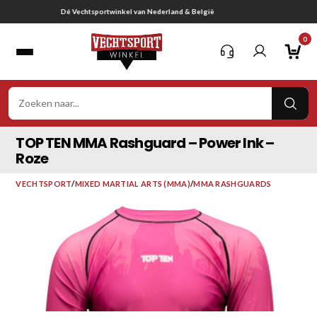
Ga
Gratis verzending vanaf € 75,-
naar
0
inhoud
VER
ZOE
TOP TEN MMA Rashguard – Power Ink –
Roze
VECHTSPORT
/
MIXED MARTIAL ARTS (MMA)
/
MMA RASHGUARDS