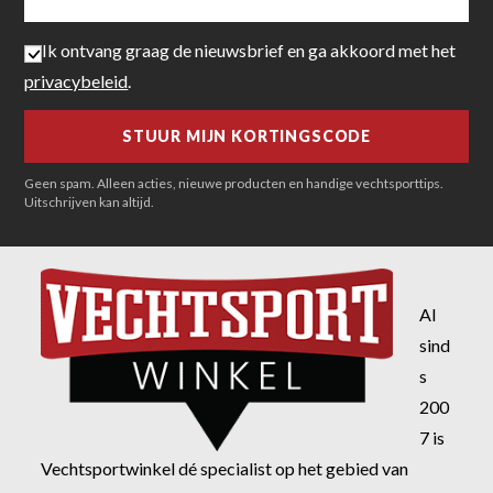
Ik ontvang graag de nieuwsbrief en ga akkoord met het
privacybeleid
.
Geen spam. Alleen acties, nieuwe producten en handige vechtsporttips.
Uitschrijven kan altijd.
Al
sind
s
200
7 is
Vechtsportwinkel dé specialist op het gebied van