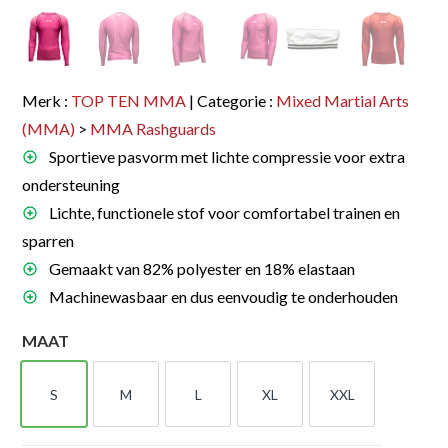
Merk :
TOP TEN MMA
| Categorie :
Mixed Martial Arts
(MMA)
>
MMA Rashguards
Sportieve pasvorm met lichte compressie voor extra
ondersteuning
Lichte, functionele stof voor comfortabel trainen en
sparren
Gemaakt van 82% polyester en 18% elastaan
Machinewasbaar en dus eenvoudig te onderhouden
MAAT
S
M
L
XL
XXL
S
M
L
XL
XXL