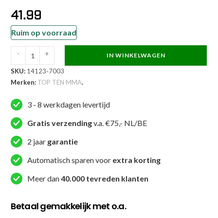
41.99
Ruim op voorraad
-
+
IN WINKELWAGEN
TOP
SKU:
14123-7003
TEN
Merken:
TOP TEN MMA
.
MMA
Rashguard
3 - 8 werkdagen levertijd
-
Power
Gratis verzending
v.a. €75,- NL/BE
Ink
2 jaar
garantie
-
Roze
Automatisch sparen voor
extra korting
aantal
Meer dan
40.000 tevreden klanten
Betaal gemakkelijk met o.a.