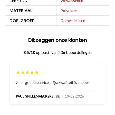
LEEFTIJD
Volwassenen
MATERIAAL
Polyester
DOELGROEP
Dames
,
Heren
Dit zeggen onze klanten
8.5/10
op basis van 206 beoordelingen
★★★★★
Bestelling gedaan vanwege goede prijzen en
product! Telefonisch contact gehad en 1e deel
bestelling al ontvangen met gifts, waardoor je
oog merkt voor echte service. Nu nog wachten
op deel 2 en kickboksen maar!