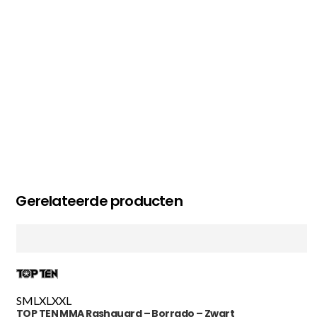
MC MAASTRICHT
, NL | 11-02-2026
Gerelateerde producten
S
M
L
XL
XXL
TOP TEN MMA Rashguard – Borrado – Zwart