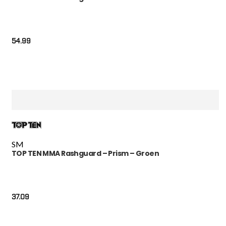
54.99
S
M
TOP TEN MMA Rashguard – Prism – Groen
37.09