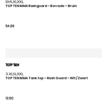
S
M
L
XL
XXL
TOP TEN MMA Rashguard – Borrado – Bruin
54.99
3-XL
S
L
XXL
TOP TEN MMA Tank top – Rash Guard – Wit / Zwart
12.60