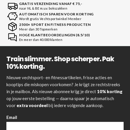
GRATIS VERZENDING VANAF € 75,-
naar NL & BE m.u.v. bokszakken
AUTOMATISCH SPAREN VOOR KORTING
Wordt gratis Vechtsportwinkel Member
2500+ SPORT EN FITNESS PRODUCTEN
Meer dan 30 Topmerken
HOGE KLANTBEOORDELINGEN (8.5/10)
En meer dan 40.000 klanten
Train slimmer. Shop scherper. Pak
10% korting.
Nieuwe vechtsport- en fitnessartikelen, frisse acties en
kooptips die miskopen voorkomen? Je krijgt ze rechtstreeks
in je mailbox. Als nieuwe abonnee krijg je direct
10% korting
op jouw eerste bestelling — daarna spaar je automatisch
voor
extra voordeel
bij iedere volgende aankoop.
Email