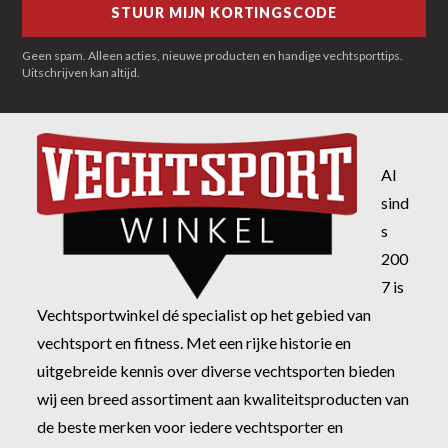
Geen spam. Alleen acties, nieuwe producten en handige vechtsporttips.
Uitschrijven kan altijd.
Al
sind
s
200
7 is
Vechtsportwinkel dé specialist op het gebied van
vechtsport en fitness. Met een rijke historie en
uitgebreide kennis over diverse vechtsporten bieden
wij een breed assortiment aan kwaliteitsproducten van
de beste merken voor iedere vechtsporter en