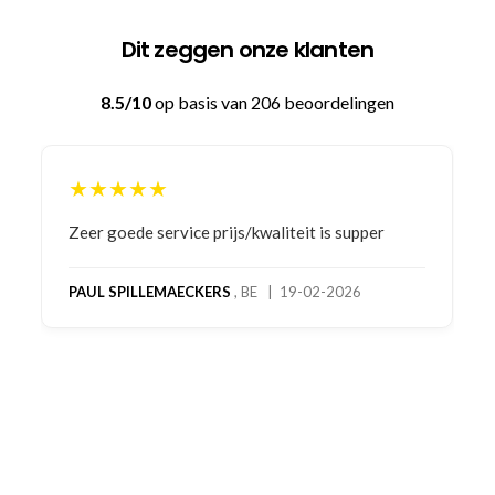
Dit zeggen onze klanten
8.5/10
op basis van 206 beoordelingen
★★★★★
Bestelling gedaan vanwege goede prijzen en
product! Telefonisch contact gehad en 1e deel
bestelling al ontvangen met gifts, waardoor je
oog merkt voor echte service. Nu nog wachten
op deel 2 en kickboksen maar!
MC MAASTRICHT
, NL | 11-02-2026