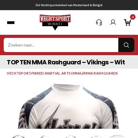
Ga
Gratis verzending vanaf € 75,-
naar
0
inhoud
VER
ZOE
TOP TEN MMA Rashguard – Vikings – Wit
VECHTSPORT
/
MIXED MARTIAL ARTS (MMA)
/
MMA RASHGUARDS