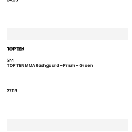
S
M
TOP TEN MMA Rashguard – Prism – Groen
37.09