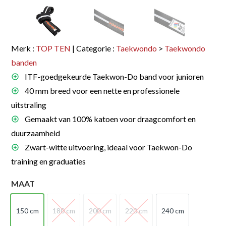
Merk :
TOP TEN
| Categorie :
Taekwondo
>
Taekwondo
banden
ITF-goedgekeurde Taekwon-Do band voor junioren
40 mm breed voor een nette en professionele
uitstraling
Gemaakt van 100% katoen voor draagcomfort en
duurzaamheid
Zwart-witte uitvoering, ideaal voor Taekwon-Do
training en graduaties
MAAT
150 cm
180 cm
200 cm
220 cm
240 cm
150 cm
180 cm
200 cm
220 cm
240 cm