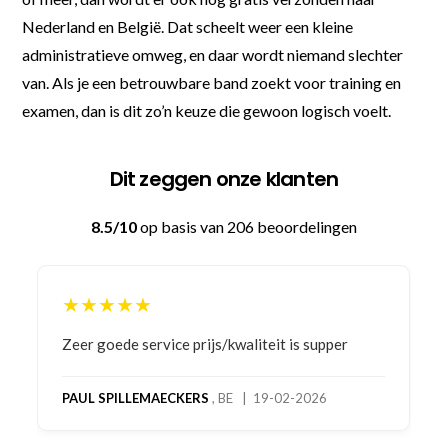
Nederland en België. Dat scheelt weer een kleine
administratieve omweg, en daar wordt niemand slechter
van. Als je een betrouwbare band zoekt voor training en
examen, dan is dit zo’n keuze die gewoon logisch voelt.
Dit zeggen onze klanten
8.5/10
op basis van 206 beoordelingen
★★★★★
Bestelling gedaan vanwege goede prijzen en
product! Telefonisch contact gehad en 1e deel
bestelling al ontvangen met gifts, waardoor je
oog merkt voor echte service. Nu nog wachten
op deel 2 en kickboksen maar!