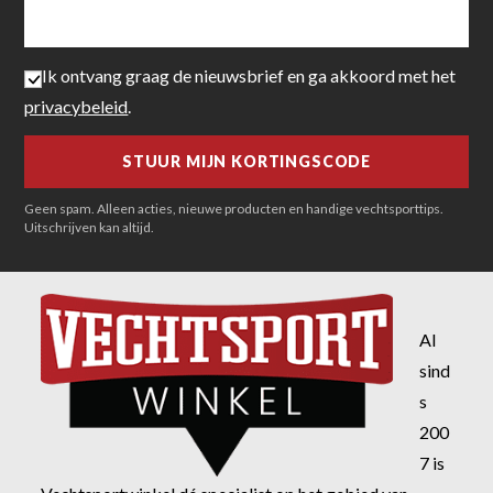
Ik ontvang graag de nieuwsbrief en ga akkoord met het
privacybeleid
.
Geen spam. Alleen acties, nieuwe producten en handige vechtsporttips.
Uitschrijven kan altijd.
Al
sind
s
200
7 is