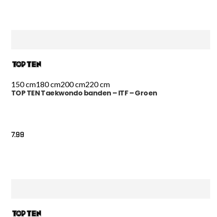
150 cm
180 cm
200 cm
220 cm
TOP TEN Taekwondo banden – ITF – Groen
7.99