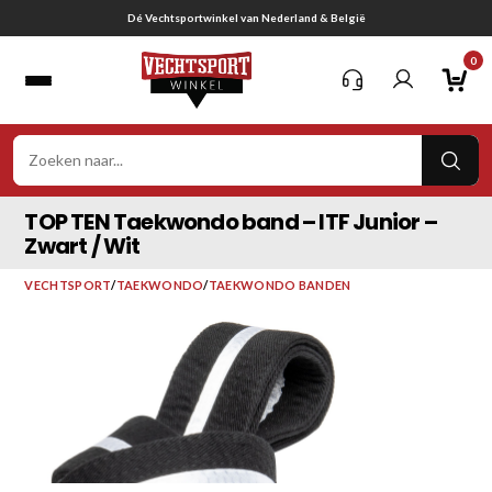
Ga
Gratis verzending vanaf € 75,-
naar
0
inhoud
VER
ZOE
TOP TEN Taekwondo band – ITF Junior –
Zwart / Wit
VECHTSPORT
/
TAEKWONDO
/
TAEKWONDO BANDEN