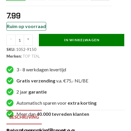
7.99
Ruim op voorraad
-
+
IN WINKELWAGEN
TOP
SKU:
1052-9150
TEN
Merken:
TOP TEN
.
Taekwondo
band
3 - 8 werkdagen levertijd
-
ITF
Gratis verzending
v.a. €75,- NL/BE
Junior
2 jaar
garantie
-
Zwart
Automatisch sparen voor
extra korting
/
Meer dan
40.000 tevreden klanten
Wit
BESCHRIJVING
aantal
Betaal gemakkelijk met o.a.
AANVULLENDE INFORMATIE