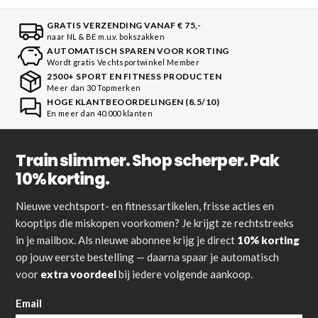
GRATIS VERZENDING VANAF € 75,-
naar NL & BE m.u.v. bokszakken
AUTOMATISCH SPAREN VOOR KORTING
Wordt gratis Vechtsportwinkel Member
2500+ SPORT EN FITNESS PRODUCTEN
Meer dan 30 Topmerken
HOGE KLANTBEOORDELINGEN (8.5/10)
En meer dan 40.000 klanten
Train slimmer. Shop scherper. Pak
10% korting.
Nieuwe vechtsport- en fitnessartikelen, frisse acties en
kooptips die miskopen voorkomen? Je krijgt ze rechtstreeks
in je mailbox. Als nieuwe abonnee krijg je direct
10% korting
op jouw eerste bestelling — daarna spaar je automatisch
voor
extra voordeel
bij iedere volgende aankoop.
Email