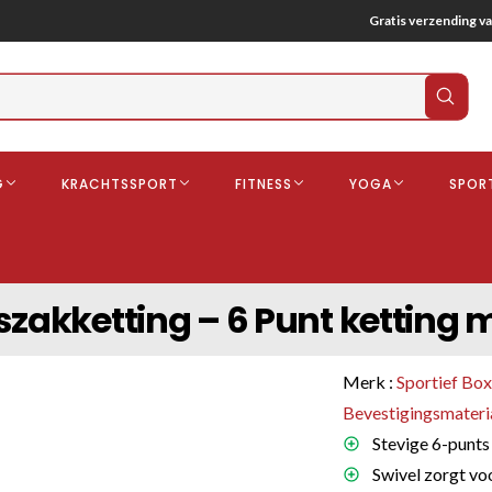
Gratis verzending va
Verz
zoek
G
KRACHTSSPORT
FITNESS
YOGA
SPOR
ndschoenen
Boksbeschermers
Boksbroe
Bandages
zakketting – 6 Punt ketting me
Gebitsbescherming
dschoenen
Merk :
Sportief Bo
o
Bevestigingsmateri
Stevige 6-punts
deren
Swivel zorgt vo