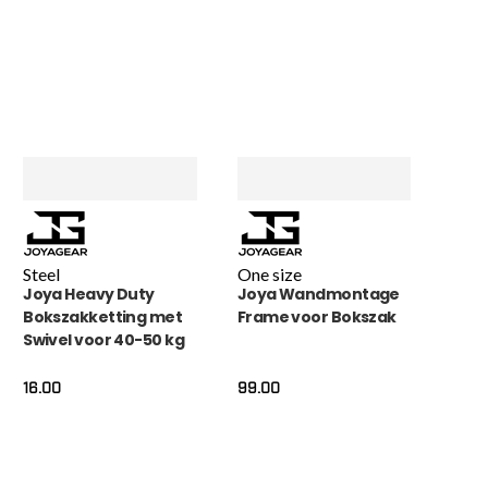
Steel
One size
Joya Heavy Duty
Joya Wandmontage
Bokszakketting met
Frame voor Bokszak
Swivel voor 40-50 kg
16.00
99.00