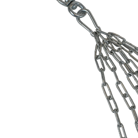
Karate
Voor dam
Zakhand
Taekwondo
Trainin
Brazilian Jiu jitsu
Bokszak
Bevestig
Krav Maga
bokszak
Bokspop
Stoot- e
Stootkus