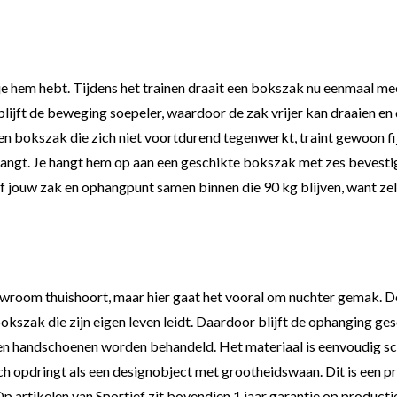
 je hem hebt. Tijdens het trainen draait een bokszak nu eenmaal mee
lijft de beweging soepeler, waardoor de zak vrijer kan draaien en 
een bokszak die zich niet voortdurend tegenwerkt, traint gewoon fi
angt. Je hangt hem op aan een geschikte bokszak met zes bevestigin
of jouw zak en ophangpunt samen binnen die 90 kg blijven, want ze
owroom thuishoort, maar hier gaat het vooral om nuchter gemak. D
okszak die zijn eigen leven leidt. Daardoor blijft de ophanging ges
en handschoenen worden behandeld. Het materiaal is eenvoudig schoo
ch opdringt als een designobject met grootheidswaan. Dit is een pr
 Op artikelen van Sportief zit bovendien 1 jaar garantie op producti