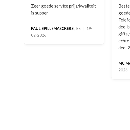
ng
Zeer goede service prijs/kwaliteit
Bestell
is supper
goede p
Telefon
deel be
PAUL SPILLEMAECKERS
, BE | 19-
gifts, 
02-2026
echte s
deel 2 
MC MA
2026