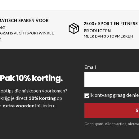
ATISCH SPAREN VOOR
2500+ SPORT EN FITNESS
NG
PRODUCTEN
GRATIS VECHTSPORTWINKEL
MEER DAN 30 TOPMERKEN
R
Email
Pak 10% korting.
 kooptips die miskopen voorkomen?
Ik ontvang graag de ni
krijg je direct
10% korting
op
or
extra voordeel
bij iedere
Geen spam. Alleen acties, nieuwe 