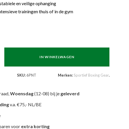
stabiele en veilige ophanging
tensieve trainingen thuis of in de gym
IN WINKELWAGEN
SKU:
6PNT
Merken:
Sportief Boxing Gear
.
raad,
Woensdag
(12-08) bij je
geleverd
nding
v.a. €75,- NL/BE
e
paren voor
extra korting