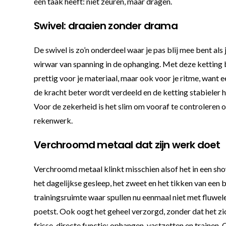
één taak heeft: niet zeuren, maar dragen.
Swivel: draaien zonder drama
De swivel is zo’n onderdeel waar je pas blij mee bent als
wirwar van spanning in de ophanging. Met deze ketting b
prettig voor je materiaal, maar ook voor je ritme, want 
de kracht beter wordt verdeeld en de ketting stabieler h
Voor de zekerheid is het slim om vooraf te controleren 
rekenwerk.
Verchroomd metaal dat zijn werk doet
Verchroomd metaal klinkt misschien alsof het in een sh
het dagelijkse gesleep, het zweet en het tikken van een b
trainingsruimte waar spullen nu eenmaal niet met fluwel
poetst. Ook oogt het geheel verzorgd, zonder dat het zi
frisse, directe functie: ophangen, vastzetten en trainen.