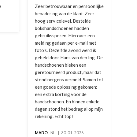
Zeer betrouwbaar en persoonlijke
Goede 
benadering van de klant. Zeer
ontva
hoog servicelevel. Bestelde
bokshandschoenen hadden
NICO 
gebruikssporen. Hierover een
2026
melding gedaan per e-mail met
foto's. Dezelfde avond werd ik
gebeld door Hans van den Ing. De
handschoenen bleken een
geretourneerd product, maar dat
stond nergens vermeld. Samen tot
een goede oplossing gekomen:
een extra korting voor de
handschoenen. En binnen enkele
dagen stond het bedrag al op mijn
rekening. Echt top!
MADO
, NL | 30-01-2026