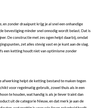
, en zonder draaipunt krijg je al snel een onhandige
de bevestiging minder snel onnodig wordt belast. Dat is
jner. De constructie met zes ogen helpt daarbij, omdat
gspunten, zet alles stevig vast en je kunt aan de slag.
lfs een ketting houdt niet van optimisme zonder
e afwerking helpt de ketting bestand te maken tegen
chikt voor regelmatig gebruik, zowel thuis als in een
n te houden, wat handig is als je liever traint dan
oduct uit de categorie Nieuw, en dat merk je aan de
efouten, wat prettig is voor wie liever zekerheid heeft