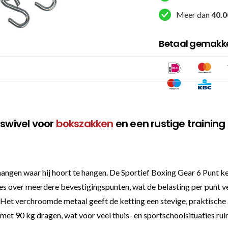
Zilver
Meer dan
40.0
aantal
Betaal gemakkel
 swivel voor
bokszakken
en een rustige training
hangen waar hij hoort te hangen. De Sportief Boxing Gear 6 Punt ke
jes over meerdere bevestigingspunten, wat de belasting per punt ver
. Het verchroomde metaal geeft de ketting een stevige, praktische 
t 90 kg dragen, wat voor veel thuis- en sportschoolsituaties ruim 