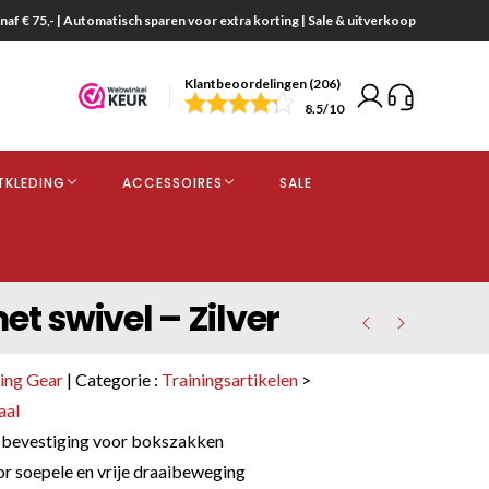
naf € 75,- | Automatisch sparen voor extra korting | Sale & uitverkoop
Klantbeoordelingen (206)
end
8.5
/10
opdracht
TKLEDING
ACCESSOIRES
SALE
kjes
t swivel – Zilver
xing Gear
| Categorie :
Trainingsartikelen
>
aal
 bevestiging voor bokszakken
or soepele en vrije draaibeweging