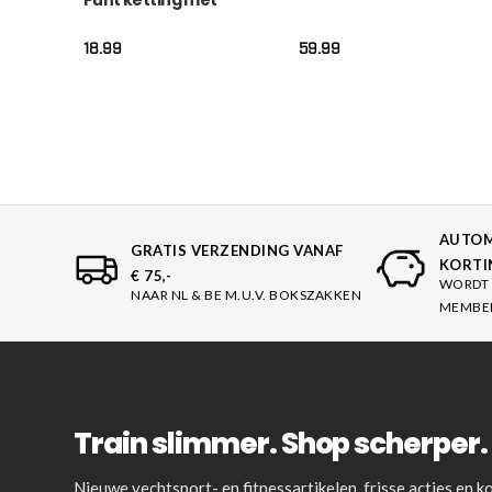
Punt ketting met
swivel – Zilver
18.99
59.99
AUTOM
GRATIS VERZENDING VANAF
KORTI
€ 75,-
WORDT 
NAAR NL & BE M.U.V. BOKSZAKKEN
MEMBE
Train slimmer. Shop scherper. 
Nieuwe vechtsport- en fitnessartikelen, frisse acties en