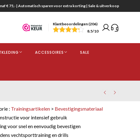
naf € 75,- | Automatisch sparen voor extra korting | Sale & uitverkoop
Klantbeoordelingen (206)
end
8.5
/10
opdracht
TKLEDING
ACCESSOIRES
SALE
kjes
orie :
Trainingsartikelen
>
Bevestigingsmateriaal
nstructie voor intensief gebruik
iting voor snel en eenvoudig bevestigen
ens vechtsporttraining en drills