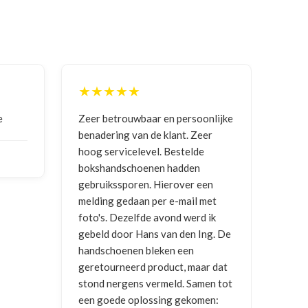
★★★★★
★★★
Zeer betrouwbaar en persoonlijke
Goede com
benadering van de klant. Zeer
ontvange
hoog servicelevel. Bestelde
bokshandschoenen hadden
NICO VE
gebruikssporen. Hierover een
2026
melding gedaan per e-mail met
foto's. Dezelfde avond werd ik
gebeld door Hans van den Ing. De
handschoenen bleken een
geretourneerd product, maar dat
stond nergens vermeld. Samen tot
een goede oplossing gekomen: