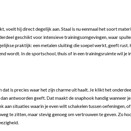
 voelt hij direct degelijk aan. Staal is nu eenmaal het soort materi
nderdeel geschikt voor intensieve trainingsomgevingen, waar spul
ijkse praktijk: een metalen sluiting die soepel werkt, geeft rust. H
end wordt. In de sportschool, thuis of in een trainingsruimte wil j
 dat is precies waar het zijn charme uit haalt. Je klikt het onderd
 dan antwoorden geeft. Dat maakt de snaphook handig wanneer je r
k aan situaties waarin je even wilt schakelen tussen oefeningen, of
weg te zitten, maar stevig genoeg om vertrouwen te geven. Zo hoor
wezigheid.