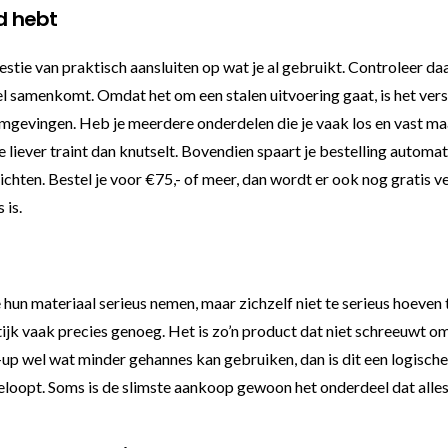
ld hebt
westie van praktisch aansluiten op wat je al gebruikt. Controleer d
l samenkomt. Omdat het om een stalen uitvoering gaat, is het ve
mgevingen. Heb je meerdere onderdelen die je vaak los en vast maakt
n die liever traint dan knutselt. Bovendien spaart je bestelling au
richten. Bestel je voor €75,- of meer, dan wordt er ook nog gratis
 is.
hun materiaal serieus nemen, maar zichzelf niet te serieus hoeven t
ijk vaak precies genoeg. Het is zo’n product dat niet schreeuwt om a
up wel wat minder gehannes kan gebruiken, dan is dit een logische ke
eloopt. Soms is de slimste aankoop gewoon het onderdeel dat alles 