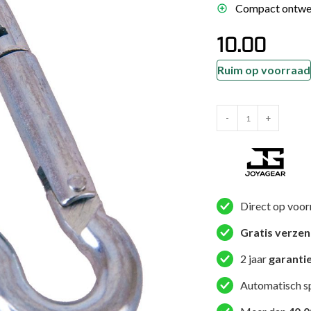
Compact ontwerp
es
schoenen
10.00
gsartikelen
Ruim op voorraad
ingsmateriaal
Joya
-
+
Snaphook
pen
Single
n trapkussens
Click
sens en pads
Staal
aantal
Direct op voor
Gratis verze
2 jaar
garanti
Automatisch s