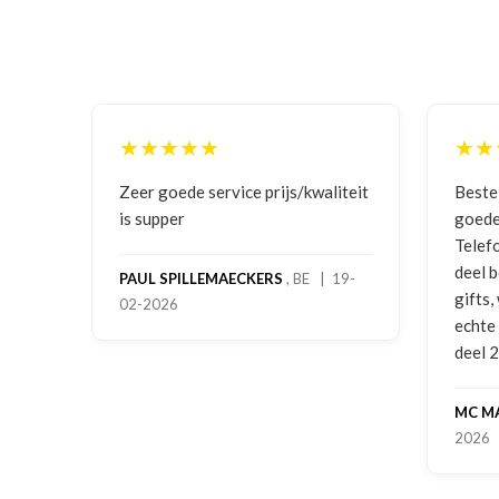
★★★★★
★★★★
Zeer goede service prijs/kwaliteit
Bestelling
is supper
goede prij
Telefonisc
deel beste
PAUL SPILLEMAECKERS
, BE | 19-
gifts, waa
02-2026
echte serv
deel 2 en 
MC MAAST
2026