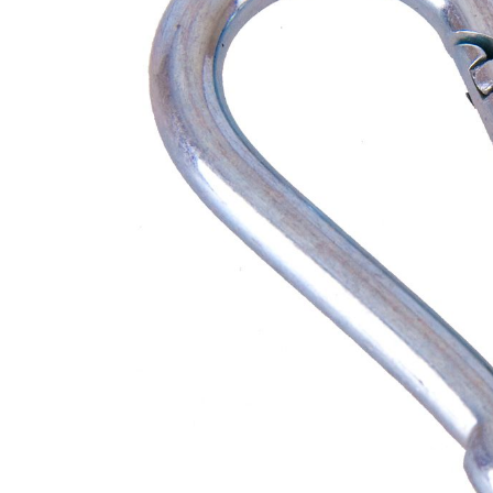
Karate
Voor dam
Zakhand
Taekwondo
Trainin
Brazilian Jiu jitsu
Bokszak
Bevestig
Krav Maga
bokszak
Bokspop
Stoot- e
Stootkus