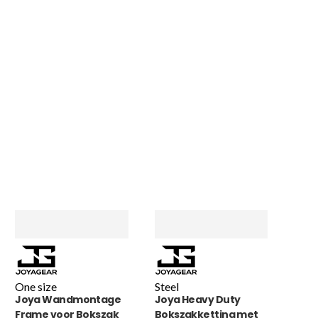
One size
Steel
Joya Wandmontage
Joya Heavy Duty
Frame voor Bokszak
Bokszakketting met