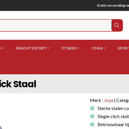
Gratis verzending va
Verz
zoek
G
KRACHTSSPORT
FITNESS
YOGA
SPOR
ndschoenen
Boksbeschermers
Boksbroe
Bandages
ck Staal
Gebitsbescherming
dschoenen
Merk :
Joya
| Categ
o
Sterke stalen co
Single click slu
deren
Betrouwbaar tijd