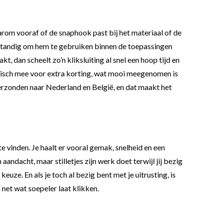
aarom vooraf of de snaphook past bij het materiaal of de
rstandig om hem te gebruiken binnen de toepassingen
, dan scheelt zo’n kliksluiting al snel een hoop tijd en
tomatisch mee voor extra korting, wat mooi meegenomen is
 verzonden naar Nederland en België, en dat maakt het
e vinden. Je haalt er vooral gemak, snelheid en een
andacht, maar stilletjes zijn werk doet terwijl jij bezig
uze. En als je toch al bezig bent met je uitrusting, is
net wat soepeler laat klikken.