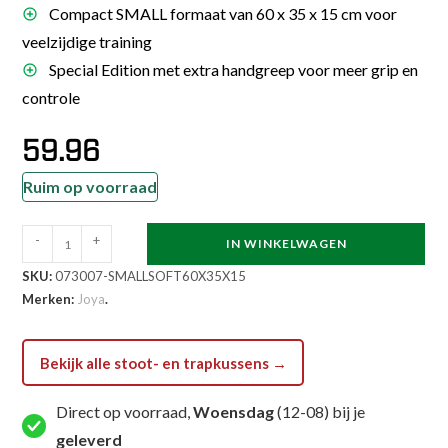
Compact SMALL formaat van 60 x 35 x 15 cm voor
veelzijdige training
Special Edition met extra handgreep voor meer grip en
controle
59.96
Ruim op voorraad
Joya
-
+
IN WINKELWAGEN
Kickshield
SKU:
073007-SMALLSOFT60X35X15
Small
Merken:
Joya
.
60
x
35
Bekijk alle stoot- en trapkussens →
x
Direct op voorraad,
Woensdag
(12-08) bij je
15
cm
geleverd