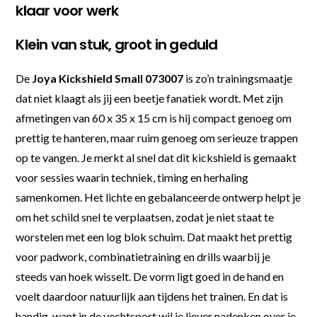
klaar voor werk
Klein van stuk, groot in geduld
De
Joya Kickshield Small 073007
is zo’n trainingsmaatje
dat niet klaagt als jij een beetje fanatiek wordt. Met zijn
afmetingen van 60 x 35 x 15 cm is hij compact genoeg om
prettig te hanteren, maar ruim genoeg om serieuze trappen
op te vangen. Je merkt al snel dat dit kickshield is gemaakt
voor sessies waarin techniek, timing en herhaling
samenkomen. Het lichte en gebalanceerde ontwerp helpt je
om het schild snel te verplaatsen, zodat je niet staat te
worstelen met een log blok schuim. Dat maakt het prettig
voor padwork, combinatietraining en drills waarbij je
steeds van hoek wisselt. De vorm ligt goed in de hand en
voelt daardoor natuurlijk aan tijdens het trainen. En dat is
handig, want in de vechtsport wil je liever nadenken over je