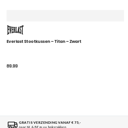
Everlast Stootkussen – Titan – Zwart
89.99
GRATIS VERZENDING VANAF € 75,-
naar NL & BE m.u.v. bokszakken