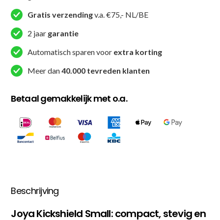
aantal
Gratis verzending
v.a. €75,- NL/BE
2 jaar
garantie
Automatisch sparen voor
extra korting
Meer dan
40.000 tevreden klanten
Betaal gemakkelijk met o.a.
Beschrijving
Joya Kickshield Small: compact, stevig en