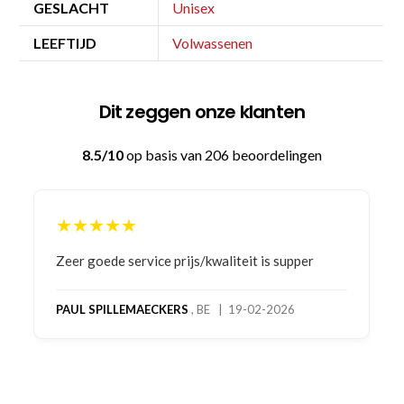
GESLACHT
Unisex
LEEFTIJD
Volwassenen
Dit zeggen onze klanten
8.5/10
op basis van 206 beoordelingen
★★★★★
Bestelling gedaan vanwege goede prijzen en
product! Telefonisch contact gehad en 1e deel
bestelling al ontvangen met gifts, waardoor je
oog merkt voor echte service. Nu nog wachten
op deel 2 en kickboksen maar!
MC MAASTRICHT
, NL | 11-02-2026