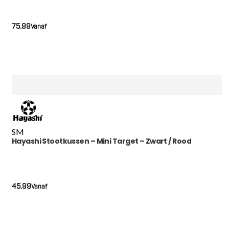
75.99
Vanaf
S
M
Hayashi Stootkussen – Mini Target – Zwart / Rood
45.99
Vanaf