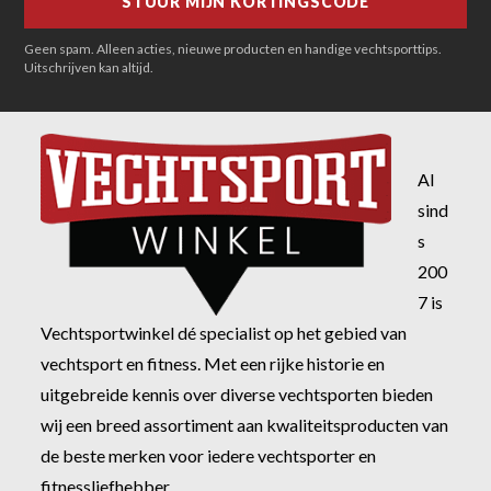
Geen spam. Alleen acties, nieuwe producten en handige vechtsporttips.
Uitschrijven kan altijd.
Al
sind
s
200
7 is
Vechtsportwinkel dé specialist op het gebied van
vechtsport en fitness. Met een rijke historie en
uitgebreide kennis over diverse vechtsporten bieden
wij een breed assortiment aan kwaliteitsproducten van
de beste merken voor iedere vechtsporter en
fitnessliefhebber.