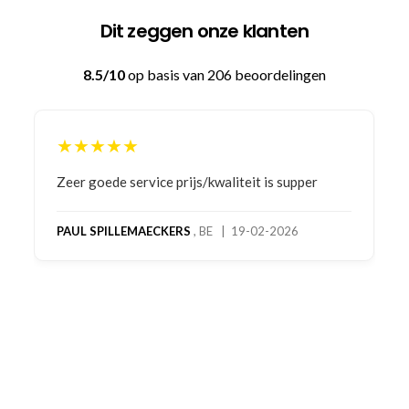
Dit zeggen onze klanten
8.5/10
op basis van 206 beoordelingen
★★★★★
Bestelling gedaan vanwege goede prijzen en
product! Telefonisch contact gehad en 1e deel
bestelling al ontvangen met gifts, waardoor je
oog merkt voor echte service. Nu nog wachten
op deel 2 en kickboksen maar!
MC MAASTRICHT
, NL | 11-02-2026