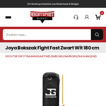
Ga
Gratis verzending vanaf € 75,-
naar
0
inhoud
VER
ZOE
Joya Bokszak Fight Fast Zwart Wit 180 cm
VECHTSPORT
/
TRAININGSARTIKELEN
/
BOKSZAK
/
BOKSZAK HANGEND