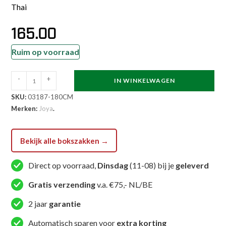
Thai
165.00
Ruim op voorraad
Joya
-
+
IN WINKELWAGEN
Bokszak
SKU:
03187-180CM
Fight
Merken:
Joya
.
Fast
Zwart
Wit
Bekijk alle bokszakken →
180
Direct op voorraad,
Dinsdag
(11-08) bij je
geleverd
cm
aantal
Gratis verzending
v.a. €75,- NL/BE
2 jaar
garantie
Automatisch sparen voor
extra korting