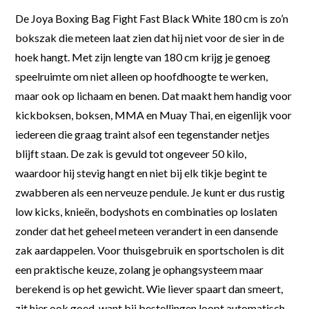
De Joya Boxing Bag Fight Fast Black White 180 cm is zo’n
bokszak die meteen laat zien dat hij niet voor de sier in de
hoek hangt. Met zijn lengte van 180 cm krijg je genoeg
speelruimte om niet alleen op hoofdhoogte te werken,
maar ook op lichaam en benen. Dat maakt hem handig voor
kickboksen, boksen, MMA en Muay Thai, en eigenlijk voor
iedereen die graag traint alsof een tegenstander netjes
blijft staan. De zak is gevuld tot ongeveer 50 kilo,
waardoor hij stevig hangt en niet bij elk tikje begint te
zwabberen als een nerveuze pendule. Je kunt er dus rustig
low kicks, knieën, bodyshots en combinaties op loslaten
zonder dat het geheel meteen verandert in een dansende
zak aardappelen. Voor thuisgebruik en sportscholen is dit
een praktische keuze, zolang je ophangsysteem maar
berekend is op het gewicht. Wie liever spaart dan smeert,
zit hier ook goed, want bij bestellingen loopt automatisch