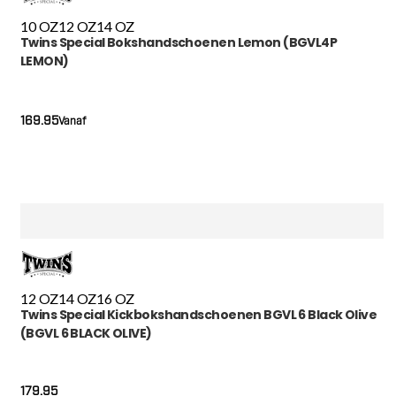
10 OZ
12 OZ
14 OZ
Twins Special Bokshandschoenen Lemon (BGVL4P
LEMON)
169.95
Vanaf
12 OZ
14 OZ
16 OZ
Twins Special Kickbokshandschoenen BGVL 6 Black Olive
(BGVL 6 BLACK OLIVE)
179.95