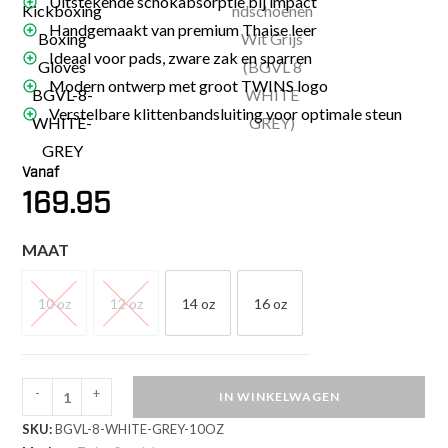
Uitstekende schokabsorptie bij impact
Handgemaakt van premium Thaise leer
Ideaal voor pads, zware zak en sparren
Modern ontwerp met groot TWINS logo
Verstelbare klittenbandsluiting voor optimale steun
Vanaf
169.95
MAAT
10 oz
12 oz
14 oz
16 oz
10 OZ
12 OZ
14 OZ
16 OZ
-
+
IN WINKELWAGEN
Twins
SKU:
BGVL-8-WHITE-GREY-10OZ
Special