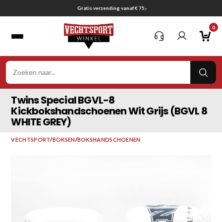
Ga
Gratis verzending vanaf € 75,-
naar
0
inhoud
VER
ZOE
Twins Special BGVL-8
Kickbokshandschoenen Wit Grijs (BGVL 8
WHITE GREY)
VECHTSPORT
/
BOKSEN
/
BOKSHANDSCHOENEN