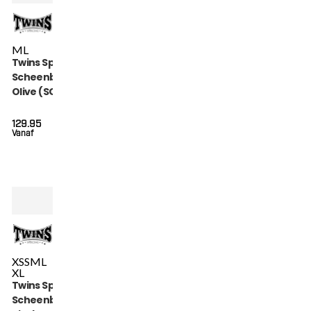
M
L
Twins Special
Scheenbeschermers
Olive (SGL 7 OLIVE)
129.95
Vanaf
XS
S
M
L
XL
Twins Special
Scheenbeschermers