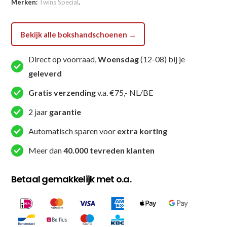
Merken:
Twins Special
.
BGVL-
8
Kickbokshandschoenen
Bekijk alle bokshandschoenen →
Wit
Grijs
Direct op voorraad,
Woensdag
(12-08) bij je
(BGVL
geleverd
8
Gratis verzending
v.a. €75,- NL/BE
WHITE
GREY)
2 jaar
garantie
aantal
Automatisch sparen voor
extra korting
Meer dan
40.000 tevreden klanten
Betaal gemakkelijk met o.a.