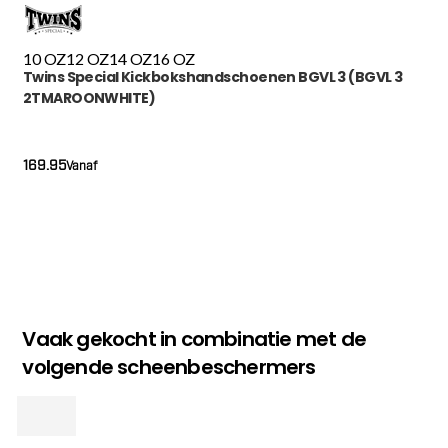
10 OZ
12 OZ
14 OZ
16 OZ
Twins Special Kickbokshandschoenen BGVL 3 (BGVL 3
2TMAROONWHITE)
169.95
Vanaf
Vaak gekocht in combinatie met de
volgende scheenbeschermers