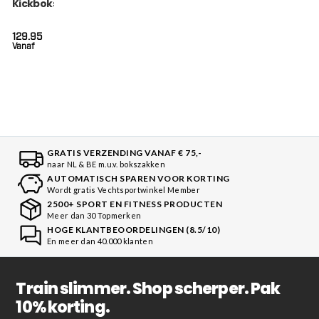
Kickboksen (SGL 7
BLACK)
129.95
Vanaf
GRATIS VERZENDING VANAF € 75,-
naar NL & BE m.u.v. bokszakken
AUTOMATISCH SPAREN VOOR KORTING
Wordt gratis Vechtsportwinkel Member
2500+ SPORT EN FITNESS PRODUCTEN
Meer dan 30 Topmerken
HOGE KLANTBEOORDELINGEN (8.5/10)
En meer dan 40.000 klanten
Train slimmer. Shop scherper. Pak
10% korting.