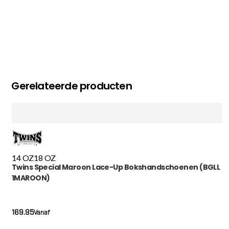
Gerelateerde producten
14 OZ
18 OZ
Twins Special Maroon Lace-Up Bokshandschoenen (BGLL
1MAROON)
169.95
Vanaf