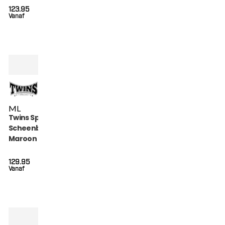
123.95
Vanaf
M
L
Twins Special
Scheenbeschermers
Maroon (SGL 7
MAROON)
129.95
Vanaf