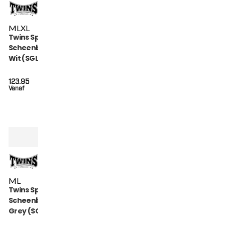
M
L
XL
Twins Special
Scheenbeschermers
Wit (SGL 7 WHITE)
123.95
Vanaf
M
L
Twins Special
Scheenbeschermers
Grey (SGL 7 GREY)