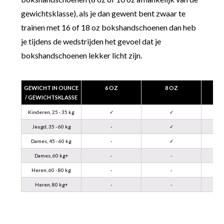
gewichtsklasse), als je dan gewent bent zwaar te
trainen met 16 of 18 oz bokshandschoenen dan heb
je tijdens de wedstrijden het gevoel dat je
bokshandschoenen lekker licht zijn.
GEWICHT IN OUNCE
6 OZ
8 OZ
/ GEWICHTSKLASSE
Kinderen, 25 - 35 kg
✓
✓
Jeugd, 35 - 60 kg
-
✓
Dames, 45 - 60 kg
-
✓
Dames, 60 kg+
-
-
Heren, 60 - 80 kg
-
-
Heren, 80 kg+
-
-