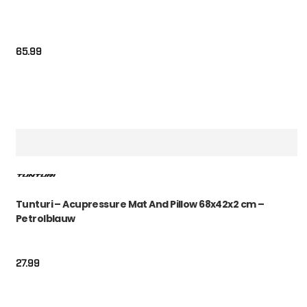
65.99
Tunturi – Acupressure Mat And Pillow 68x42x2 cm –
Petrolblauw
27.99