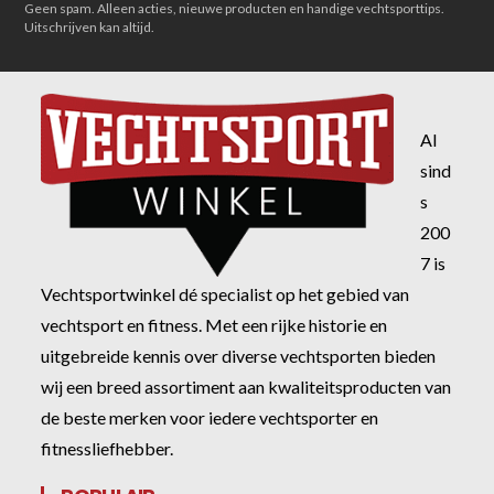
Geen spam. Alleen acties, nieuwe producten en handige vechtsporttips.
Uitschrijven kan altijd.
Al
sind
s
200
7 is
Vechtsportwinkel dé specialist op het gebied van
vechtsport en fitness. Met een rijke historie en
uitgebreide kennis over diverse vechtsporten bieden
wij een breed assortiment aan kwaliteitsproducten van
de beste merken voor iedere vechtsporter en
fitnessliefhebber.