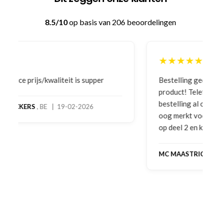
8.5/10
op basis van 206 beoordelingen
★★★★★
Bestelling gedaan vanwege goede prijzen en
product! Telefonisch contact gehad en 1e deel
bestelling al ontvangen met gifts, waardoor je
oog merkt voor echte service. Nu nog wachten
op deel 2 en kickboksen maar!
MC MAASTRICHT
, NL | 11-02-2026