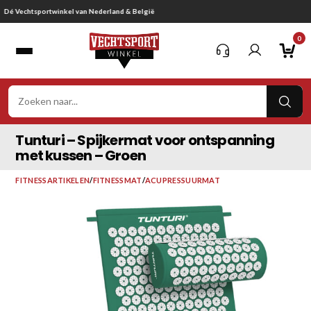
Ga
Gratis verzending vanaf € 75,-
naar
0
inhoud
VER
ZOE
Tunturi – Spijkermat voor ontspanning
met kussen – Groen
FITNESSARTIKELEN
/
FITNESSMAT
/
ACUPRESSUURMAT