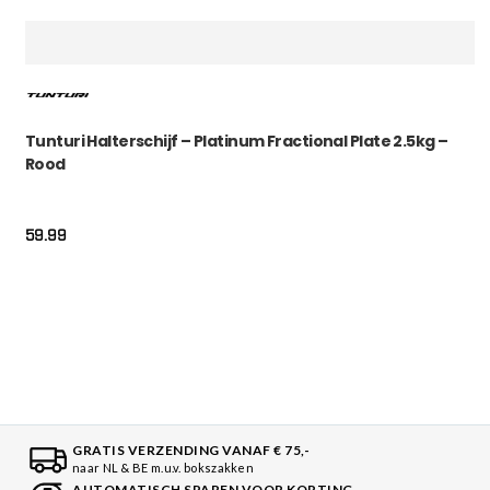
Tunturi Halterschijf – Platinum Fractional Plate 2.5kg –
Rood
59.99
GRATIS VERZENDING VANAF € 75,-
naar NL & BE m.u.v. bokszakken
AUTOMATISCH SPAREN VOOR KORTING