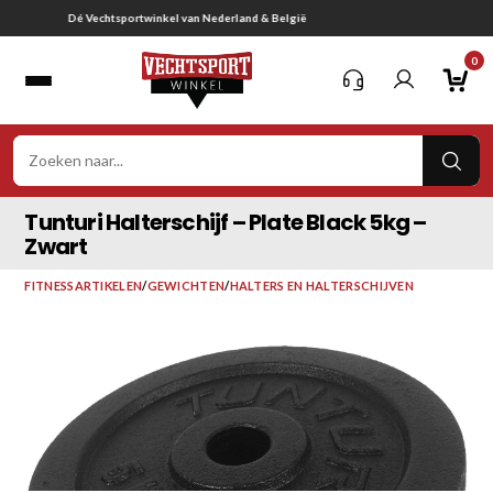
Ga
Gratis verzending vanaf € 75,-
naar
0
inhoud
VER
ZOE
Tunturi Halterschijf – Plate Black 5kg –
Zwart
FITNESSARTIKELEN
/
GEWICHTEN
/
HALTERS EN HALTERSCHIJVEN