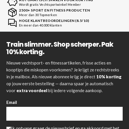
Wordt gratis Vechtsportwinkel Member
2500+ SPORT EN FITNESS PRODUCTEN
Meer dan 30 Topmerken
HOGE KLANTBEOORDELINGEN (8.5/10)
En meer dan 40.000 klanten
Train slimmer. Shop scherper. Pak
10% korting.
Nieuwe vechtsport- en fitnessartikelen, frisse acties en
kooptips die miskopen voorkomen? Je krijgt ze rechtstreeks
in je mailbox. Als nieuwe abonnee krijg je direct
10% korting
op jouw eerste bestelling — daarna spaar je automatisch
voor
extra voordeel
bij iedere volgende aankoop.
Email
Ik ontvang graag de nieuwsbrief en ga akkoord met het