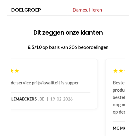
DOELGROEP
Dames
,
Heren
Dit zeggen onze klanten
8.5/10
op basis van 206 beoordelingen
★★★★★
Bestelling gedaan vanwege goede prijzen en
product! Telefonisch contact gehad en 1e deel
bestelling al ontvangen met gifts, waardoor je
oog merkt voor echte service. Nu nog wachten
op deel 2 en kickboksen maar!
MC MAASTRICHT
, NL | 11-02-2026