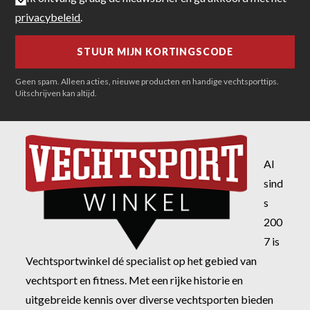
privacybeleid
.
Geen spam. Alleen acties, nieuwe producten en handige vechtsporttips.
Uitschrijven kan altijd.
Al
sind
s
200
7 is
Vechtsportwinkel dé specialist op het gebied van
vechtsport en fitness. Met een rijke historie en
uitgebreide kennis over diverse vechtsporten bieden