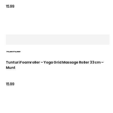
15.99
Tunturi Foamroller – Yoga Grid Massage Roller 33 cm –
Munt
15.99