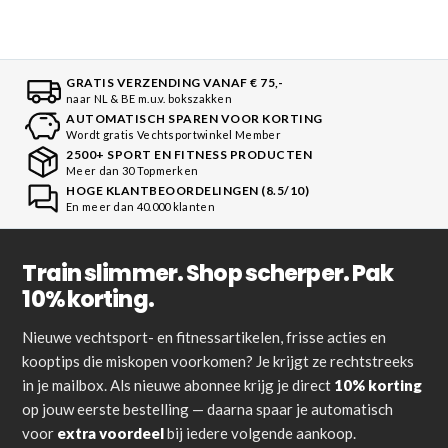
GRATIS VERZENDING VANAF € 75,-
naar NL & BE m.u.v. bokszakken
AUTOMATISCH SPAREN VOOR KORTING
Wordt gratis Vechtsportwinkel Member
2500+ SPORT EN FITNESS PRODUCTEN
Meer dan 30 Topmerken
HOGE KLANTBEOORDELINGEN (8.5/10)
En meer dan 40.000 klanten
Train slimmer. Shop scherper. Pak
10% korting.
Nieuwe vechtsport- en fitnessartikelen, frisse acties en
kooptips die miskopen voorkomen? Je krijgt ze rechtstreeks
in je mailbox. Als nieuwe abonnee krijg je direct
10% korting
op jouw eerste bestelling — daarna spaar je automatisch
voor
extra voordeel
bij iedere volgende aankoop.