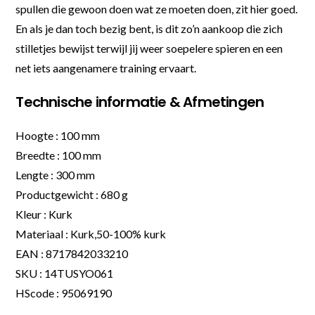
spullen die gewoon doen wat ze moeten doen, zit hier goed.
En als je dan toch bezig bent, is dit zo’n aankoop die zich
stilletjes bewijst terwijl jij weer soepelere spieren en een
net iets aangenamere training ervaart.
Technische informatie & Afmetingen
Hoogte : 100 mm
Breedte : 100 mm
Lengte : 300 mm
Productgewicht : 680 g
Kleur : Kurk
Materiaal : Kurk,50-100% kurk
EAN : 8717842033210
SKU : 14TUSYO061
HScode : 95069190