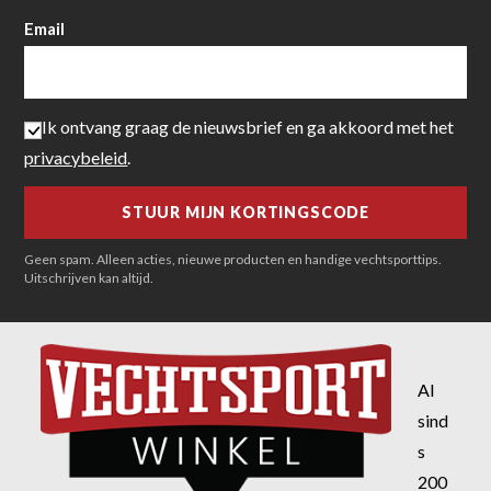
Email
Ik ontvang graag de nieuwsbrief en ga akkoord met het
privacybeleid
.
Geen spam. Alleen acties, nieuwe producten en handige vechtsporttips.
Uitschrijven kan altijd.
Al
sind
s
200