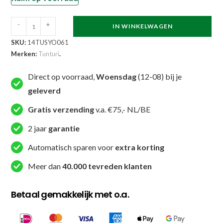
Tunturi
-
+
IN WINKELWAGEN
-
SKU:
14TUSYO061
Cork
Merken:
Tunturi
.
Massage
Roller
Direct op voorraad,
Woensdag
(12-08) bij je
30cm
geleverd
-
Gratis verzending
v.a. €75,- NL/BE
Kurk
aantal
2 jaar
garantie
Automatisch sparen voor
extra korting
Meer dan
40.000 tevreden klanten
Betaal gemakkelijk met o.a.