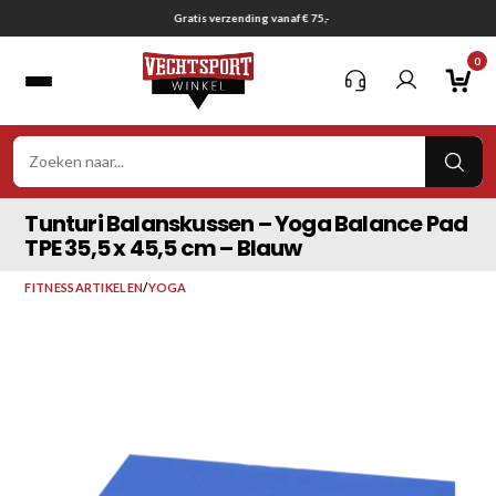
Ga
Gratis verzending vanaf € 75,-
naar
0
inhoud
VER
ZOE
Tunturi Balanskussen – Yoga Balance Pad
TPE 35,5 x 45,5 cm – Blauw
FITNESSARTIKELEN
/
YOGA