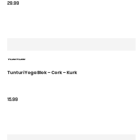
29.99
Tunturi Yoga Blok – Cork – Kurk
15.99