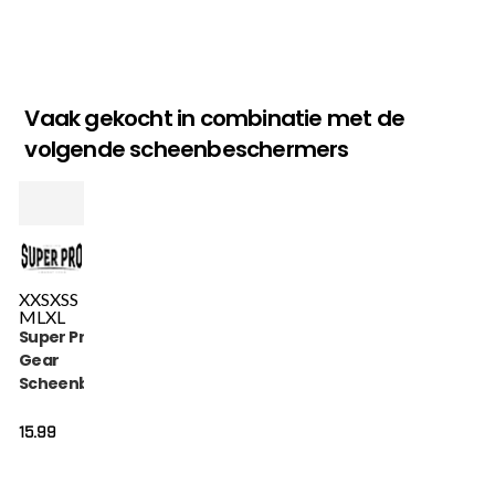
Vaak gekocht in combinatie met de
volgende scheenbeschermers
XXS
XS
S
M
L
XL
Super Pro Combat
Gear
Scheenbeschermer
- Defender - Rood /
Wit
15.99