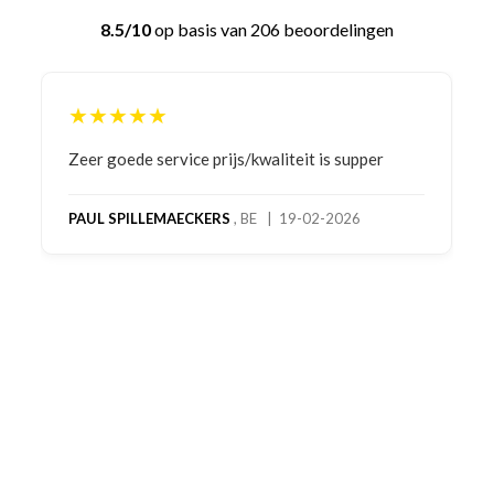
8.5/10
op basis van 206 beoordelingen
★★★★★
Bestelling gedaan vanwege goede prijzen en
product! Telefonisch contact gehad en 1e deel
bestelling al ontvangen met gifts, waardoor je
oog merkt voor echte service. Nu nog wachten
op deel 2 en kickboksen maar!
MC MAASTRICHT
, NL | 11-02-2026