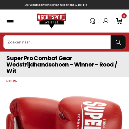
Ga
Gratis verzending vanaf € 75,-
naar
0
inhoud
VER
ZOE
Super Pro Combat Gear
Wedstrijdhandschoen – Winner – Rood /
Wit
NIEUW