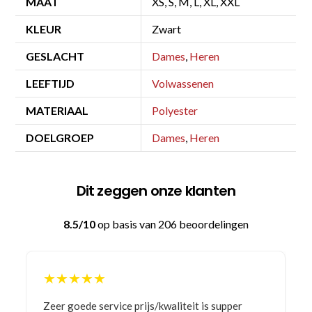
MAAT
XS, S, M, L, XL, XXL
KLEUR
Zwart
GESLACHT
Dames
,
Heren
LEEFTIJD
Volwassenen
MATERIAAL
Polyester
DOELGROEP
Dames
,
Heren
Dit zeggen onze klanten
8.5/10
op basis van 206 beoordelingen
★★★★★
upper
Bestelling gedaan vanwege goede prijzen en