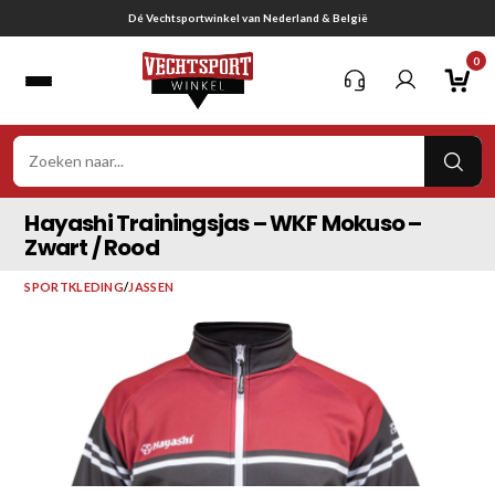
Ga
Gratis verzending vanaf € 75,-
naar
0
inhoud
VER
ZOE
Hayashi Trainingsjas – WKF Mokuso –
Zwart / Rood
SPORTKLEDING
/
JASSEN