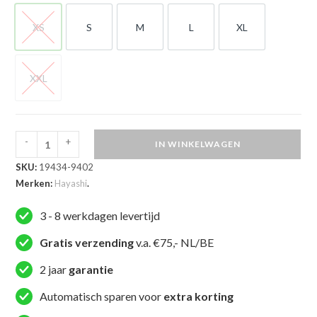
XS
S
M
L
XL
XS
S
M
L
XL
XXL
XXL
-
+
IN WINKELWAGEN
Hayashi
SKU:
19434-9402
Trainingsjas
Merken:
Hayashi
.
-
WKF
3 - 8 werkdagen levertijd
Mokuso
-
Gratis verzending
v.a. €75,- NL/BE
Zwart
2 jaar
garantie
/
Rood
Automatisch sparen voor
extra korting
aantal