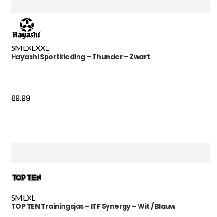
S
M
L
XL
XXL
Hayashi Sportkleding – Thunder – Zwart
69.99
S
M
L
XL
TOP TEN Trainingsjas – ITF Synergy – Wit / Blauw