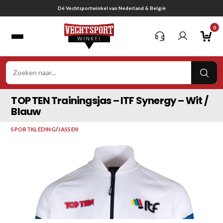
Ga
Gratis verzending vanaf € 75,-
naar
0
inhoud
VER
ZOE
TOP TEN Trainingsjas – ITF Synergy – Wit /
Blauw
SPORTKLEDING
/
JASSEN