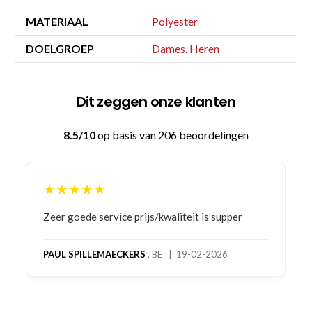
MATERIAAL
Polyester
DOELGROEP
Dames
,
Heren
Dit zeggen onze klanten
8.5/10
op basis van 206 beoordelingen
★★★★★
Bestelling gedaan vanwege goede prijzen en
product! Telefonisch contact gehad en 1e deel
bestelling al ontvangen met gifts, waardoor je
oog merkt voor echte service. Nu nog wachten
op deel 2 en kickboksen maar!