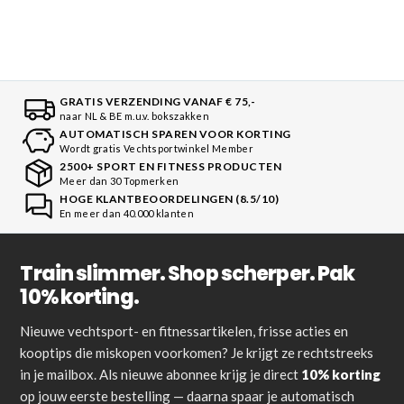
GRATIS VERZENDING VANAF € 75,-
naar NL & BE m.u.v. bokszakken
AUTOMATISCH SPAREN VOOR KORTING
Wordt gratis Vechtsportwinkel Member
2500+ SPORT EN FITNESS PRODUCTEN
Meer dan 30 Topmerken
HOGE KLANTBEOORDELINGEN (8.5/10)
En meer dan 40.000 klanten
Train slimmer. Shop scherper. Pak
10% korting.
Nieuwe vechtsport- en fitnessartikelen, frisse acties en
kooptips die miskopen voorkomen? Je krijgt ze rechtstreeks
in je mailbox. Als nieuwe abonnee krijg je direct
10% korting
op jouw eerste bestelling — daarna spaar je automatisch