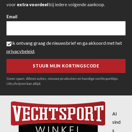
voor
extra voordeel
bij iedere volgende aankoop.
Email
Ik ontvang graag de nieuwsbrief en ga akkoord met het
privacybeleid
.
Geen spam. Alleen acties, nieuwe producten en handige vechtsporttips.
Uitschrijven kan altijd.
Al
sind
s