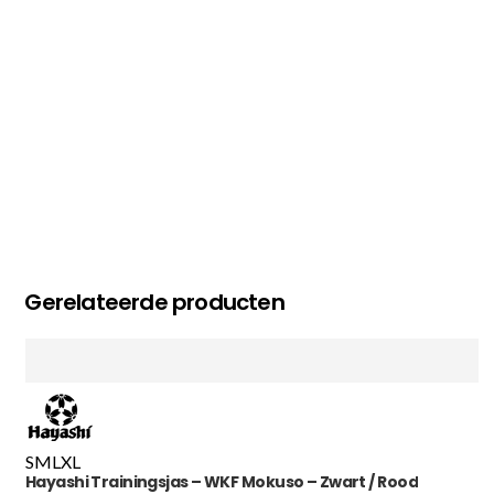
MC MAASTRICHT
, NL | 11-02-2026
Gerelateerde producten
S
M
L
XL
Hayashi Trainingsjas – WKF Mokuso – Zwart / Rood