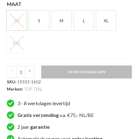
MAAT
XS
S
M
L
XL
XS
S
M
L
XL
XXL
XXL
-
+
IN WINKELWAGEN
TOP
SKU:
19333-1602
TEN
Merken:
TOP TEN
.
Trainingsjas
-
3 - 8 werkdagen levertijd
ITF
Synergy
Gratis verzending
v.a. €75,- NL/BE
-
2 jaar
garantie
Wit
/
Automatisch sparen voor
extra korting