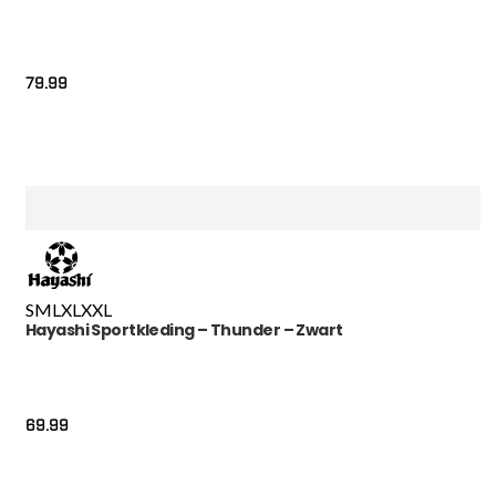
79.99
S
M
L
XL
XXL
Hayashi Sportkleding – Thunder – Zwart
69.99